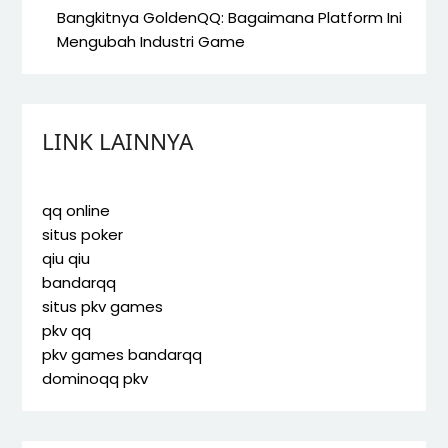
Bangkitnya GoldenQQ: Bagaimana Platform Ini
Mengubah Industri Game
LINK LAINNYA
qq online
situs poker
qiu qiu
bandarqq
situs pkv games
pkv qq
pkv games bandarqq
dominoqq pkv