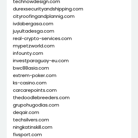
technowdesign.com
durexsecurityandshipping.com
cityroofingandplannig.com
ivdabergasa.com
juyultadesga.com
real-crypto-services.com
mypetzworld.com
infounty.com
investparaguay-eu.com
bwc88asia.com
extrem-poker.com
ks-casino.com
carcarepoints.com
thedoodlebreeders.com
grupohugodias.com
deqair.com
techsilvers.com
ningkatinskill.com
fivsport.com