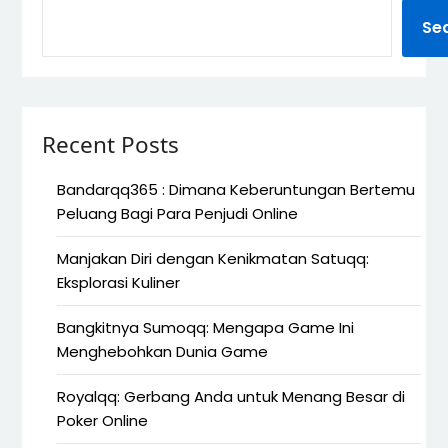
Se
Recent Posts
Bandarqq365 : Dimana Keberuntungan Bertemu
Peluang Bagi Para Penjudi Online
Manjakan Diri dengan Kenikmatan Satuqq:
Eksplorasi Kuliner
Bangkitnya Sumoqq: Mengapa Game Ini
Menghebohkan Dunia Game
Royalqq: Gerbang Anda untuk Menang Besar di
Poker Online