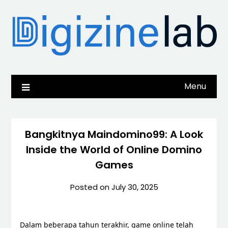
Skip
to
content
Menu
Bangkitnya Maindomino99: A Look
Inside the World of Online Domino
Games
Posted on
July 30, 2025
Dalam beberapa tahun terakhir, game online telah