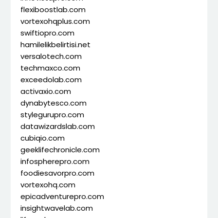
flexiboostlab.com
vortexohqplus.com
swiftiopro.com
hamilelikbelirtisi.net
versalotech.com
techmaxco.com
exceedolab.com
activaxio.com
dynabytesco.com
stylegurupro.com
datawizardslab.com
cubiqio.com
geeklifechronicle.com
infospherepro.com
foodiesavorpro.com
vortexohq.com
epicadventurepro.com
insightwavelab.com