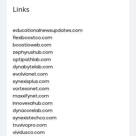
Links
educationalnewsupdates.com
flexiboostco.com
boostioweb.com
zephyrushub.com
optipathlab.com
dynabytelab.com
evolvionet.com
synexisplus.com
vortexonet.com
maxxifynet.com
innovexahub.com
dynacorelab.com
synexistechco.com
truvivopro.com
vividusco.com