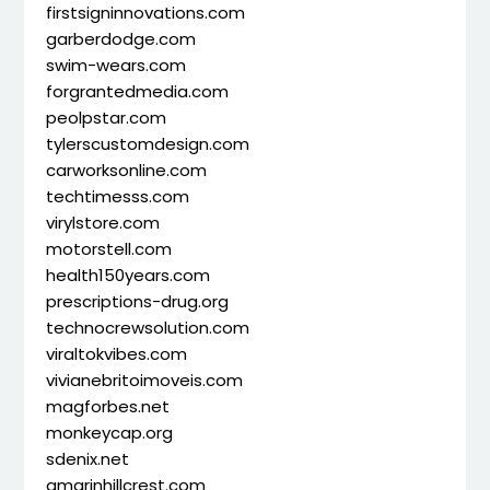
firstsigninnovations.com
garberdodge.com
swim-wears.com
forgrantedmedia.com
peolpstar.com
tylerscustomdesign.com
carworksonline.com
techtimesss.com
virylstore.com
motorstell.com
health150years.com
prescriptions-drug.org
technocrewsolution.com
viraltokvibes.com
vivianebritoimoveis.com
magforbes.net
monkeycap.org
sdenix.net
amarinhillcrest.com