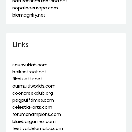
naturesstimulantcbd.net
nopalinaeuropa.com
biomagnify.net
Links
saucyukiah.com
beikastreet.net
filmizlettir.net
ourmultiworlds.com
cooncreekclub.org
pegpufftimes.com
celestia-arts.com
forumchampions.com
bluebargames.com
festivaldelamalou.com