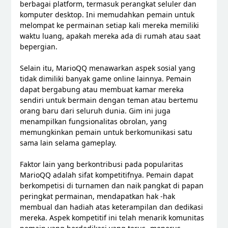
berbagai platform, termasuk perangkat seluler dan
komputer desktop. Ini memudahkan pemain untuk
melompat ke permainan setiap kali mereka memiliki
waktu luang, apakah mereka ada di rumah atau saat
bepergian.
Selain itu, MarioQQ menawarkan aspek sosial yang
tidak dimiliki banyak game online lainnya. Pemain
dapat bergabung atau membuat kamar mereka
sendiri untuk bermain dengan teman atau bertemu
orang baru dari seluruh dunia. Gim ini juga
menampilkan fungsionalitas obrolan, yang
memungkinkan pemain untuk berkomunikasi satu
sama lain selama gameplay.
Faktor lain yang berkontribusi pada popularitas
MarioQQ adalah sifat kompetitifnya. Pemain dapat
berkompetisi di turnamen dan naik pangkat di papan
peringkat permainan, mendapatkan hak -hak
membual dan hadiah atas keterampilan dan dedikasi
mereka. Aspek kompetitif ini telah menarik komunitas