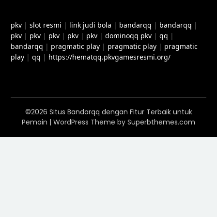
pkv
|
slot resmi
|
link judi bola
|
bandarqq
|
bandarqq
|
pkv
|
pkv
|
pkv
|
pkv
|
pkv
|
dominoqq pkv
|
qq
|
bandarqq
|
pragmatic play
|
pragmatic play
|
pragmatic
play
|
qq
|
https://hematqq.pkvgamesresmi.org/
©2026 Situs Bandarqq dengan Fitur Terbaik untuk
Pemain
| WordPress Theme by
Superbthemes.com