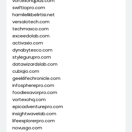
vortexohqplus.com
swiftiopro.com
hamilelikbelirtisi.net
versalotech.com
techmaxco.com
exceedolab.com
activaxio.com
dynabytesco.com
stylegurupro.com
datawizardslab.com
cubiqio.com
geeklifechronicle.com
infospherepro.com
foodiesavorpro.com
vortexohq.com
epicadventurepro.com
insightwavelab.com
lifeexplorerpro.com
novusgo.com