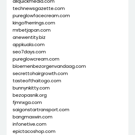
allquickmedia.com
technewsgazette.com
pureglowfacecream.com
kingofherrings.com
mrbetjapan.com
anewentity.biz
appkuala.com
seo7days.com
pureglowcream.com
bloemenbezorgenvandaag.com
secrettohairgrowth.com
tasteofthaitogo.com
bunnynkitty.com
bezopasnik.org
fjmnxga.com
saigonstartransport.com
bangmaxwin.com
infonetive.com
epictacoshop.com