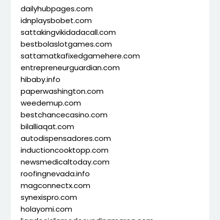
dailyhubpages.com
idnplaysbobet.com
sattakingvikidadacall.com
bestbolaslotgames.com
sattamatkafixedgamehere.com
entrepreneurguardian.com
hibaby.info
paperwashington.com
weedemup.com
bestchancecasino.com
bilalliaqat.com
autodispensadores.com
inductioncooktopp.com
newsmedicaltoday.com
roofingnevada.info
magconnectx.com
synexispro.com
holayomi.com