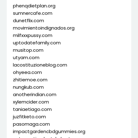
phenqdietplan.org
sumnercafe.com
dunetflix.com
movimientoindignados.org
milfxxxpussy.com
uptodatefamily.com
musitop.com
utyam.com
lacostituzioneblog.com
ohyeea.com
zhitiemoe.com
nungkub.com
anotherindian.com
xylemcider.com
taniaetiago.com
juzfitketo.com
pasomaga.com
impactgardencbdgummies.org