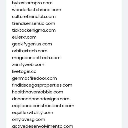
bytestormpro.com
wanderlustchrono.com
culturetrendlab.com
trendsensehub.com
ticktockenigma.com
eulerxr.com
geekifygenius.com
orbitextech.com
magconnecttech.com
zenifyweb.com
livetogel.co
genmatfiredoor.com
findlascegasproperties.com
healthhavenrobbie.com
donanddonnadesigns.com
eagleoneconstructiontx.com
equiflexvitality.com
onlylovesg.com
activedesenvolvimento.com