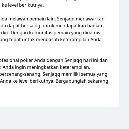
e level berikutnya.
 Anda melawan pemain lain, Senjaqq menawarkan
nda dapat bersaing untuk mendapatkan hadiah
diri. Dengan komunitas pemain yang dinamis
 yang tepat untuk mengasah keterampilan Anda
esional poker Anda dengan Senjaqq hari ini dan
ik Anda ingin meningkatkan keterampilan,
 bersenang-senang, Senjaqq memiliki semua yang
da ke level berikutnya. Bergabunglah sekarang