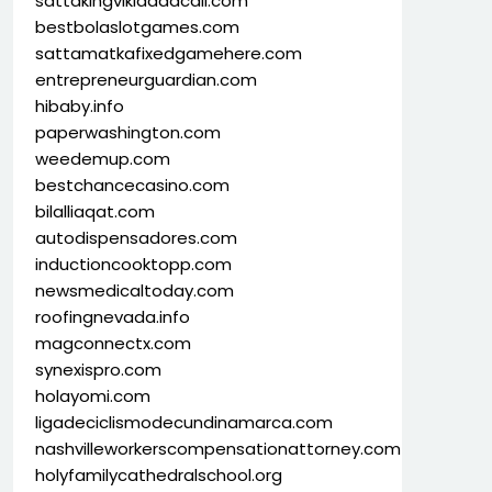
sattakingvikidadacall.com
bestbolaslotgames.com
sattamatkafixedgamehere.com
entrepreneurguardian.com
hibaby.info
paperwashington.com
weedemup.com
bestchancecasino.com
bilalliaqat.com
autodispensadores.com
inductioncooktopp.com
newsmedicaltoday.com
roofingnevada.info
magconnectx.com
synexispro.com
holayomi.com
ligadeciclismodecundinamarca.com
nashvilleworkerscompensationattorney.com
holyfamilycathedralschool.org