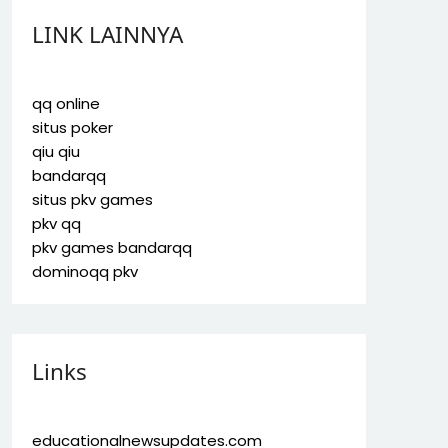
LINK LAINNYA
qq online
situs poker
qiu qiu
bandarqq
situs pkv games
pkv qq
pkv games bandarqq
dominoqq pkv
Links
educationalnewsupdates.com