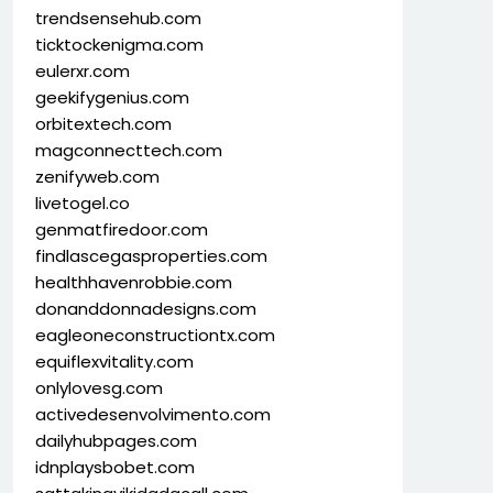
trendsensehub.com
ticktockenigma.com
eulerxr.com
geekifygenius.com
orbitextech.com
magconnecttech.com
zenifyweb.com
livetogel.co
genmatfiredoor.com
findlascegasproperties.com
healthhavenrobbie.com
donanddonnadesigns.com
eagleoneconstructiontx.com
equiflexvitality.com
onlylovesg.com
activedesenvolvimento.com
dailyhubpages.com
idnplaysbobet.com