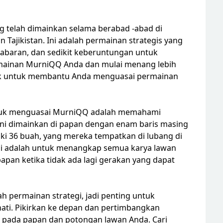
 telah dimainkan selama berabad -abad di
n Tajikistan. Ini adalah permainan strategis yang
baran, dan sedikit keberuntungan untuk
rmainan MurniQQ Anda dan mulai menang lebih
trik untuk membantu Anda menguasai permainan
tuk menguasai MurniQQ adalah memahami
ni dimainkan di papan dengan enam baris masing
ki 36 buah, yang mereka tempatkan di lubang di
ini adalah untuk menangkap semua karya lawan
apan ketika tidak ada lagi gerakan yang dapat
h permainan strategi, jadi penting untuk
ati. Pikirkan ke depan dan pertimbangkan
 pada papan dan potongan lawan Anda. Cari