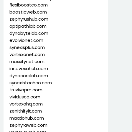
flexiboostco.com
boostioweb.com
zephyrushub.com
optipathlab.com
dynabytelab.com
evolvionet.com
synexisplus.com
vortexonet.com
maxxifynet.com
innovexahub.com
dynacorelab.com
synexistechco.com
truvivopro.com
vividusco.com
vortexahq.com
zenithifyit.com
maxxiohub.com
zephyraweb.com