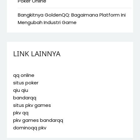
Poker Online
Bangkitnya GoldenQQ: Bagaimana Platform Ini
Mengubah Industri Game
LINK LAINNYA
qq online
situs poker
qiu qiu
bandarqq
situs pkv games
pkv qq
pkv games bandarqq
dominoqq pkv