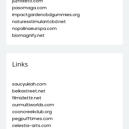
juzfitketo.com
pasomaga.com
impactgardencbdgummies.org
naturesstimulantcbd.net
nopalinaeuropa.com
biomagnify.net
Links
saucyukiah.com
beikastreet.net
filmizlettir.net
ourmultiworlds.com
cooncreekclub.org
pegpufftimes.com
celestia-arts.com