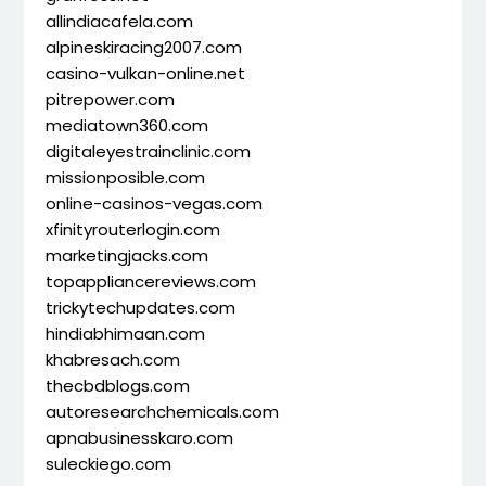
allindiacafela.com
alpineskiracing2007.com
casino-vulkan-online.net
pitrepower.com
mediatown360.com
digitaleyestrainclinic.com
missionposible.com
online-casinos-vegas.com
xfinityrouterlogin.com
marketingjacks.com
topappliancereviews.com
trickytechupdates.com
hindiabhimaan.com
khabresach.com
thecbdblogs.com
autoresearchchemicals.com
apnabusinesskaro.com
suleckiego.com