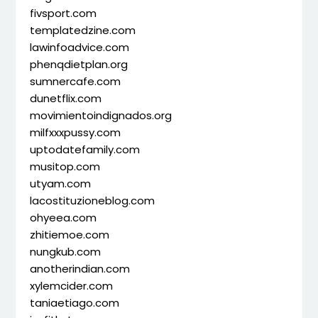
fivsport.com
templatedzine.com
lawinfoadvice.com
phenqdietplan.org
sumnercafe.com
dunetflix.com
movimientoindignados.org
milfxxxpussy.com
uptodatefamily.com
musitop.com
utyam.com
lacostituzioneblog.com
ohyeea.com
zhitiemoe.com
nungkub.com
anotherindian.com
xylemcider.com
taniaetiago.com