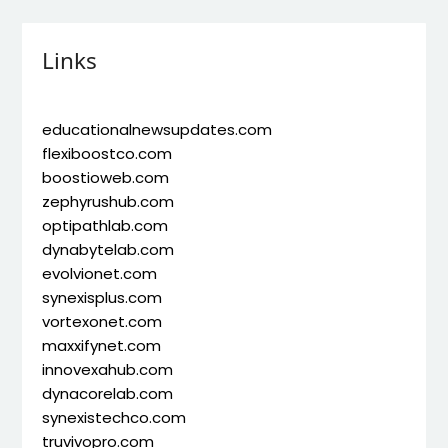
Links
educationalnewsupdates.com
flexiboostco.com
boostioweb.com
zephyrushub.com
optipathlab.com
dynabytelab.com
evolvionet.com
synexisplus.com
vortexonet.com
maxxifynet.com
innovexahub.com
dynacorelab.com
synexistechco.com
truvivopro.com