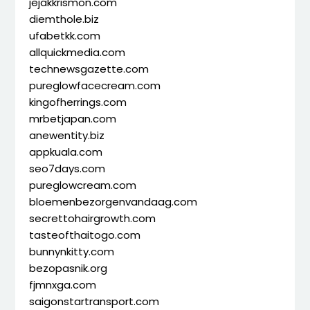
jejakkrismon.com
diemthole.biz
ufabetkk.com
allquickmedia.com
technewsgazette.com
pureglowfacecream.com
kingofherrings.com
mrbetjapan.com
anewentity.biz
appkuala.com
seo7days.com
pureglowcream.com
bloemenbezorgenvandaag.com
secrettohairgrowth.com
tasteofthaitogo.com
bunnynkitty.com
bezopasnik.org
fjmnxga.com
saigonstartransport.com