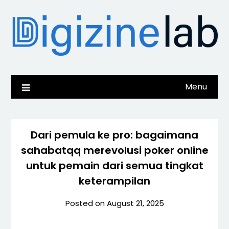
Skip
to
content
Menu
Dari pemula ke pro: bagaimana
sahabatqq merevolusi poker online
untuk pemain dari semua tingkat
keterampilan
Posted on
August 21, 2025