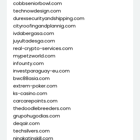
cobbseniorbowl.com
technowdesign.com
durexsecurityandshipping.com
cityroofingandplannig.com
ivdabergasa.com
juyultadesga.com
real-crypto-services.com
mypetzworld.com
infounty.com
investparaguay-eu.com
bwc88asia.com
extrem-poker.com
ks-casino.com
carcarepoints.com
thedoodlebreeders.com
grupohugodias.com
deqair.com
techsilvers.com
ningkatinskill.com