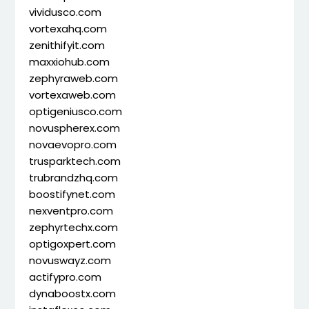
vividusco.com
vortexahq.com
zenithifyit.com
maxxiohub.com
zephyraweb.com
vortexaweb.com
optigeniusco.com
novuspherex.com
novaevopro.com
trusparktech.com
trubrandzhq.com
boostifynet.com
nexventpro.com
zephyrtechx.com
optigoxpert.com
novuswayz.com
actifypro.com
dynaboostx.com