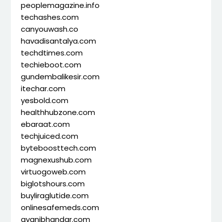
peoplemagazine.info
techashes.com
canyouwash.co
havadisantalya.com
techdtimes.com
techieboot.com
gundembalikesir.com
itechar.com
yesbold.com
healthhubzone.com
ebaraat.com
techjuiced.com
byteboosttech.com
magnexushub.com
virtuogoweb.com
biglotshours.com
buyliraglutide.com
onlinesafemeds.com
gyanibhandar.com