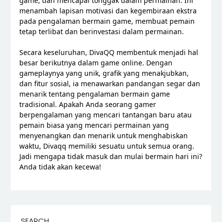
game, dan mencapai tonggak dalam permainan. Ini
menambah lapisan motivasi dan kegembiraan ekstra
pada pengalaman bermain game, membuat pemain
tetap terlibat dan berinvestasi dalam permainan.
Secara keseluruhan, DivaQQ membentuk menjadi hal
besar berikutnya dalam game online. Dengan
gameplaynya yang unik, grafik yang menakjubkan,
dan fitur sosial, ia menawarkan pandangan segar dan
menarik tentang pengalaman bermain game
tradisional. Apakah Anda seorang gamer
berpengalaman yang mencari tantangan baru atau
pemain biasa yang mencari permainan yang
menyenangkan dan menarik untuk menghabiskan
waktu, Divaqq memiliki sesuatu untuk semua orang.
Jadi mengapa tidak masuk dan mulai bermain hari ini?
Anda tidak akan kecewa!
SEARCH