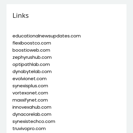
Links
educationalnewsupdates.com
flexiboostco.com
boostioweb.com
zephyrushub.com
optipathlab.com
dynabytelab.com
evolvionet.com
synexisplus.com
vortexonet.com
maxxifynet.com
innovexahub.com
dynacorelab.com
synexistechco.com
truvivopro.com