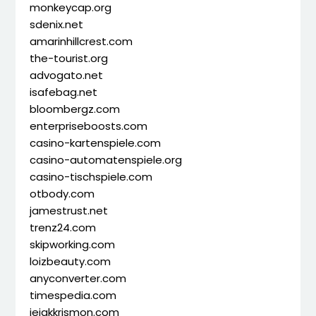
monkeycap.org
sdenix.net
amarinhillcrest.com
the-tourist.org
advogato.net
isafebag.net
bloombergz.com
enterpriseboosts.com
casino-kartenspiele.com
casino-automatenspiele.org
casino-tischspiele.com
otbody.com
jamestrust.net
trenz24.com
skipworking.com
loizbeauty.com
anyconverter.com
timespedia.com
jejakkrismon.com