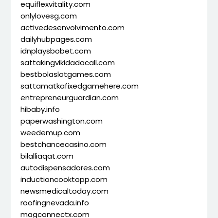
equiflexvitality.com
onlylovesg.com
activedesenvolvimento.com
dailyhubpages.com
idnplaysbobet.com
sattakingvikidadacall.com
bestbolaslotgames.com
sattamatkafixedgamehere.com
entrepreneurguardian.com
hibaby.info
paperwashington.com
weedemup.com
bestchancecasino.com
bilalliaqat.com
autodispensadores.com
inductioncooktopp.com
newsmedicaltoday.com
roofingnevada.info
magconnectx.com