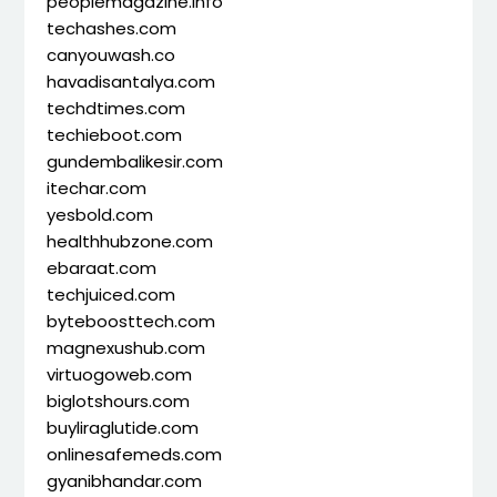
peoplemagazine.info
techashes.com
canyouwash.co
havadisantalya.com
techdtimes.com
techieboot.com
gundembalikesir.com
itechar.com
yesbold.com
healthhubzone.com
ebaraat.com
techjuiced.com
byteboosttech.com
magnexushub.com
virtuogoweb.com
biglotshours.com
buyliraglutide.com
onlinesafemeds.com
gyanibhandar.com