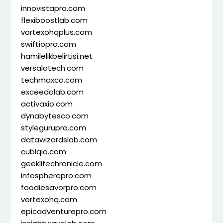
innovistapro.com
flexiboostlab.com
vortexohqplus.com
swiftiopro.com
hamilelikbelirtisi.net
versalotech.com
techmaxco.com
exceedolab.com
activaxio.com
dynabytesco.com
stylegurupro.com
datawizardslab.com
cubiqio.com
geeklifechronicle.com
infospherepro.com
foodiesavorpro.com
vortexohq.com
epicadventurepro.com