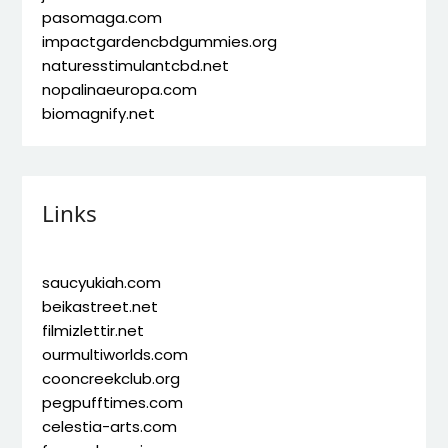
pasomaga.com
impactgardencbdgummies.org
naturesstimulantcbd.net
nopalinaeuropa.com
biomagnify.net
Links
saucyukiah.com
beikastreet.net
filmizlettir.net
ourmultiworlds.com
cooncreekclub.org
pegpufftimes.com
celestia-arts.com