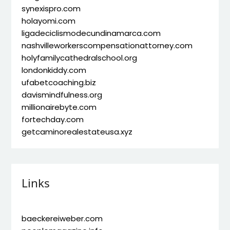
synexispro.com
holayomi.com
ligadeciclismodecundinamarca.com
nashvilleworkerscompensationattorney.com
holyfamilycathedralschool.org
londonkiddy.com
ufabetcoaching.biz
davismindfulness.org
millionairebyte.com
fortechday.com
getcaminorealestateusa.xyz
Links
baeckereiweber.com