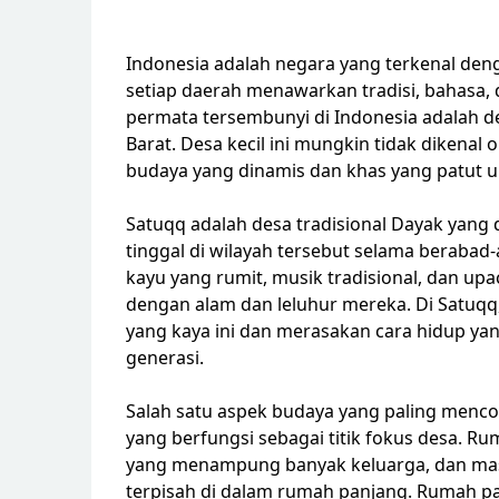
Indonesia adalah negara yang terkenal de
setiap daerah menawarkan tradisi, bahasa, d
permata tersembunyi di Indonesia adalah de
Barat. Desa kecil ini mungkin tidak diken
budaya yang dinamis dan khas yang patut un
Satuqq adalah desa tradisional Dayak yang 
tinggal di wilayah tersebut selama berabad
kayu yang rumit, musik tradisional, dan u
dengan alam dan leluhur mereka. Di Satuq
yang kaya ini dan merasakan cara hidup yan
generasi.
Salah satu aspek budaya yang paling menco
yang berfungsi sebagai titik fokus desa. 
yang menampung banyak keluarga, dan mas
terpisah di dalam rumah panjang. Rumah pa