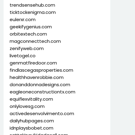
trendsensehub.com
ticktockenigma.com
eulerxr.com
geekifygenius.com
orbitextech.com
magconnecttech.com
zenifyweb.com
livetogel.co
genmatfiredoor.com
findlascegasproperties.com
healthhavenrobbie.com
donanddonnadesigns.com
eagleoneconstructiontx.com
equiflexvitality.com
onlylovesg.com
activedesenvolvimento.com
dailyhubpages.com
idnplaysbobet.com