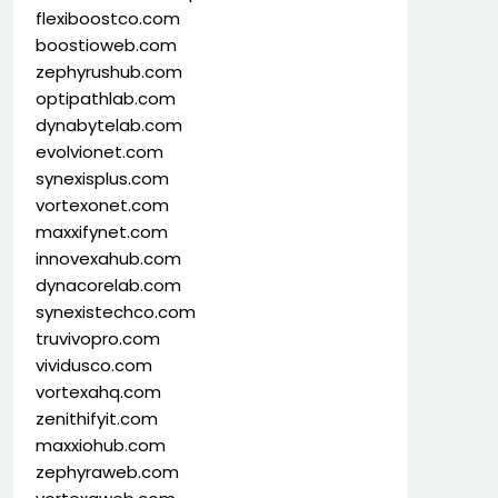
flexiboostco.com
boostioweb.com
zephyrushub.com
optipathlab.com
dynabytelab.com
evolvionet.com
synexisplus.com
vortexonet.com
maxxifynet.com
innovexahub.com
dynacorelab.com
synexistechco.com
truvivopro.com
vividusco.com
vortexahq.com
zenithifyit.com
maxxiohub.com
zephyraweb.com