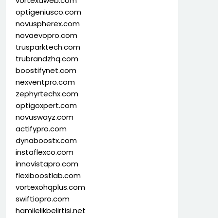
vortexaweb.com
optigeniusco.com
novuspherex.com
novaevopro.com
trusparktech.com
trubrandzhq.com
boostifynet.com
nexventpro.com
zephyrtechx.com
optigoxpert.com
novuswayz.com
actifypro.com
dynaboostx.com
instaflexco.com
innovistapro.com
flexiboostlab.com
vortexohqplus.com
swiftiopro.com
hamilelikbelirtisi.net