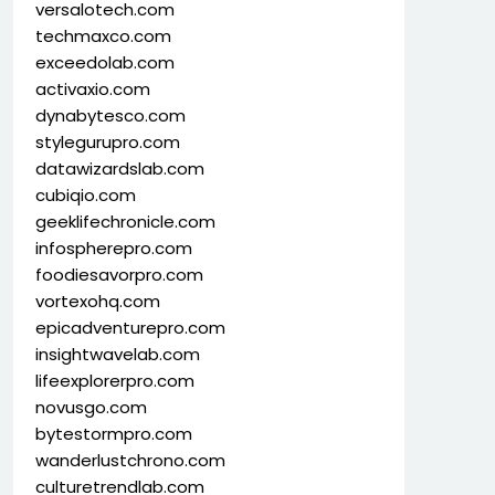
versalotech.com
techmaxco.com
exceedolab.com
activaxio.com
dynabytesco.com
stylegurupro.com
datawizardslab.com
cubiqio.com
geeklifechronicle.com
infospherepro.com
foodiesavorpro.com
vortexohq.com
epicadventurepro.com
insightwavelab.com
lifeexplorerpro.com
novusgo.com
bytestormpro.com
wanderlustchrono.com
culturetrendlab.com