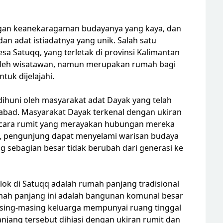
ngan keanekaragaman budayanya yang kaya, dan
an adat istiadatnya yang unik. Salah satu
sa Satuqq, yang terletak di provinsi Kalimantan
al oleh wisatawan, namun merupakan rumah bagi
tuk dijelajahi.
dihuni oleh masyarakat adat Dayak yang telah
-abad. Masyarakat Dayak terkenal dengan ukiran
pacara rumit yang merayakan hubungan mereka
q, pengunjung dapat menyelami warisan budaya
g sebagian besar tidak berubah dari generasi ke
lok di Satuqq adalah rumah panjang tradisional
Rumah panjang ini adalah bangunan komunal besar
ing-masing keluarga mempunyai ruang tinggal
njang tersebut dihiasi dengan ukiran rumit dan