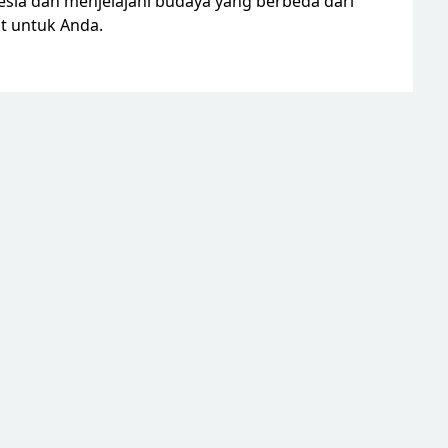
ia dan menjelajahi budaya yang berbeda dari
at untuk Anda.