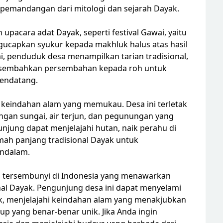
pemandangan dari mitologi dan sejarah Dayak.
pacara adat Dayak, seperti festival Gawai, yaitu
ucapkan syukur kepada makhluk halus atas hasil
i, penduduk desa menampilkan tarian tradisional,
rsembahkan persembahan kepada roh untuk
mendatang.
gi keindahan alam yang memukau. Desa ini terletak
engan sungai, air terjun, dan pegunungan yang
unjung dapat menjelajahi hutan, naik perahu di
mah panjang tradisional Dayak untuk
ndalam.
a tersembunyi di Indonesia yang menawarkan
nal Dayak. Pengunjung desa ini dapat menyelami
, menjelajahi keindahan alam yang menakjubkan
up yang benar-benar unik. Jika Anda ingin