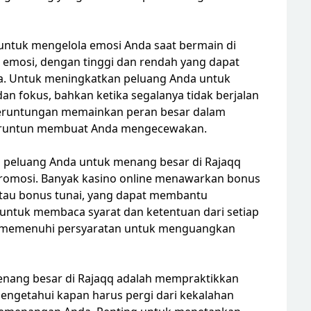
untuk mengelola emosi Anda saat bermain di
er emosi, dengan tinggi dan rendah yang dapat
. Untuk meningkatkan peluang Anda untuk
an fokus, bahkan ketika segalanya tidak berjalan
beruntungan memainkan peran besar dalam
 beruntun membuat Anda mengecewakan.
n peluang Anda untuk menang besar di Rajaqq
omosi. Banyak kasino online menawarkan bonus
 atau bonus tunai, yang dapat membantu
ntuk membaca syarat dan ketentuan dari setiap
 memenuhi persyaratan untuk menguangkan
 menang besar di Rajaqq adalah mempraktikkan
mengetahui kapan harus pergi dari kekalahan