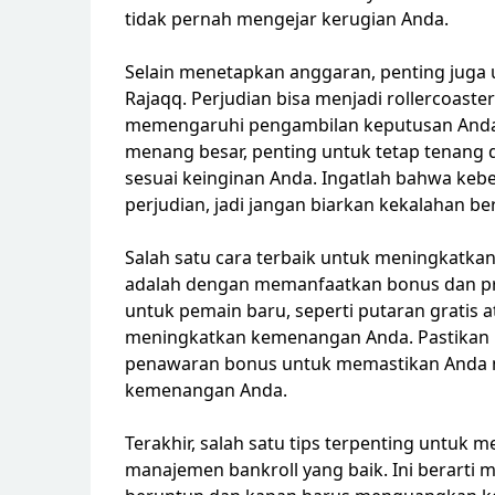
tidak pernah mengejar kerugian Anda.
Selain menetapkan anggaran, penting juga 
Rajaqq. Perjudian bisa menjadi rollercoast
memengaruhi pengambilan keputusan Anda
menang besar, penting untuk tetap tenang d
sesuai keinginan Anda. Ingatlah bahwa ke
perjudian, jadi jangan biarkan kekalahan
Salah satu cara terbaik untuk meningkatka
adalah dengan memanfaatkan bonus dan pr
untuk pemain baru, seperti putaran gratis
meningkatkan kemenangan Anda. Pastikan u
penawaran bonus untuk memastikan Anda
kemenangan Anda.
Terakhir, salah satu tips terpenting untuk
manajemen bankroll yang baik. Ini berarti 