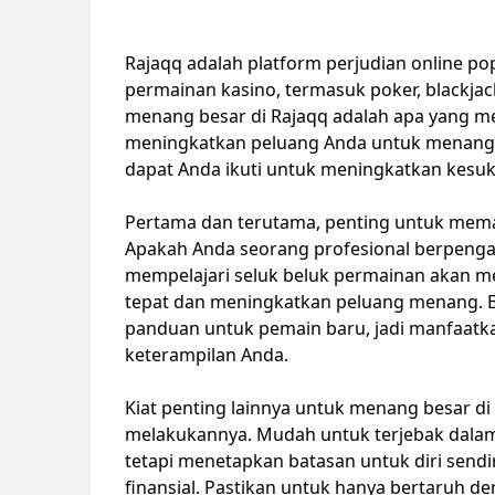
Rajaqq adalah platform perjudian online 
permainan kasino, termasuk poker, blackjack
menang besar di Rajaqq adalah apa yang me
meningkatkan peluang Anda untuk menang be
dapat Anda ikuti untuk meningkatkan kesu
Pertama dan terutama, penting untuk mem
Apakah Anda seorang profesional berpeng
mempelajari seluk beluk permainan akan 
tepat dan meningkatkan peluang menang. B
panduan untuk pemain baru, jadi manfaatk
keterampilan Anda.
Kiat penting lainnya untuk menang besar d
melakukannya. Mudah untuk terjebak dalam
tetapi menetapkan batasan untuk diri sen
finansial. Pastikan untuk hanya bertaruh