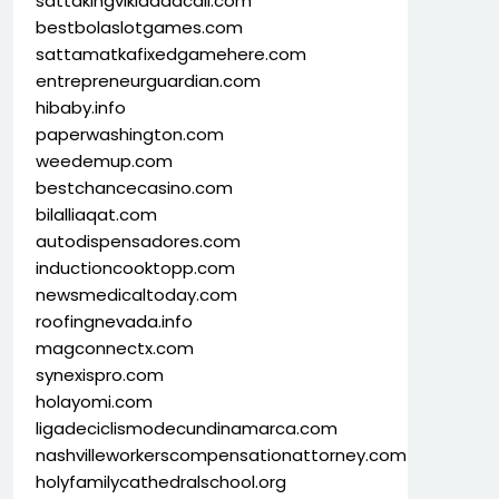
sattakingvikidadacall.com
bestbolaslotgames.com
sattamatkafixedgamehere.com
entrepreneurguardian.com
hibaby.info
paperwashington.com
weedemup.com
bestchancecasino.com
bilalliaqat.com
autodispensadores.com
inductioncooktopp.com
newsmedicaltoday.com
roofingnevada.info
magconnectx.com
synexispro.com
holayomi.com
ligadeciclismodecundinamarca.com
nashvilleworkerscompensationattorney.com
holyfamilycathedralschool.org