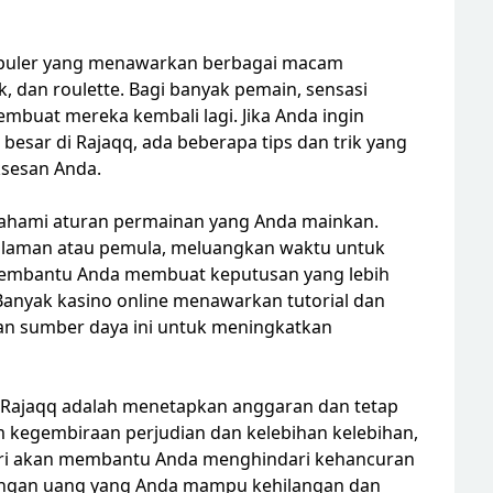
populer yang menawarkan berbagai macam
, dan roulette. Bagi banyak pemain, sensasi
mbuat mereka kembali lagi. Jika Anda ingin
sar di Rajaqq, ada beberapa tips dan trik yang
ksesan Anda.
ahami aturan permainan yang Anda mainkan.
alaman atau pemula, meluangkan waktu untuk
membantu Anda membuat keputusan yang lebih
anyak kasino online menawarkan tutorial dan
an sumber daya ini untuk meningkatkan
i Rajaqq adalah menetapkan anggaran dan tetap
 kegembiraan perjudian dan kelebihan kelebihan,
diri akan membantu Anda menghindari kehancuran
 dengan uang yang Anda mampu kehilangan dan