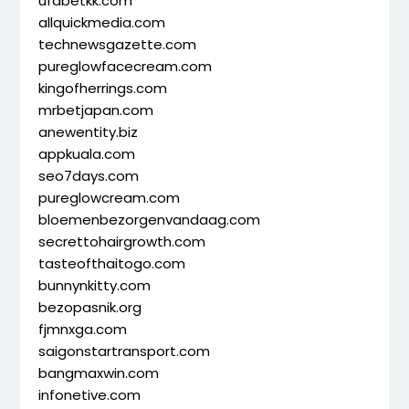
ufabetkk.com
allquickmedia.com
technewsgazette.com
pureglowfacecream.com
kingofherrings.com
mrbetjapan.com
anewentity.biz
appkuala.com
seo7days.com
pureglowcream.com
bloemenbezorgenvandaag.com
secrettohairgrowth.com
tasteofthaitogo.com
bunnynkitty.com
bezopasnik.org
fjmnxga.com
saigonstartransport.com
bangmaxwin.com
infonetive.com