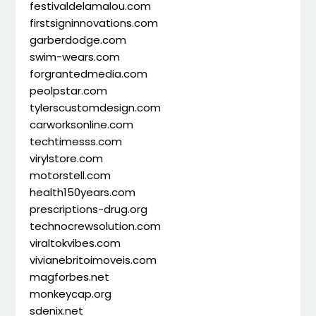
festivaldelamalou.com
firstsigninnovations.com
garberdodge.com
swim-wears.com
forgrantedmedia.com
peolpstar.com
tylerscustomdesign.com
carworksonline.com
techtimesss.com
virylstore.com
motorstell.com
health150years.com
prescriptions-drug.org
technocrewsolution.com
viraltokvibes.com
vivianebritoimoveis.com
magforbes.net
monkeycap.org
sdenix.net