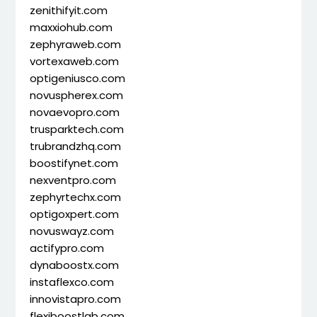
zenithifyit.com
maxxiohub.com
zephyraweb.com
vortexaweb.com
optigeniusco.com
novuspherex.com
novaevopro.com
trusparktech.com
trubrandzhq.com
boostifynet.com
nexventpro.com
zephyrtechx.com
optigoxpert.com
novuswayz.com
actifypro.com
dynaboostx.com
instaflexco.com
innovistapro.com
flexiboostlab.com