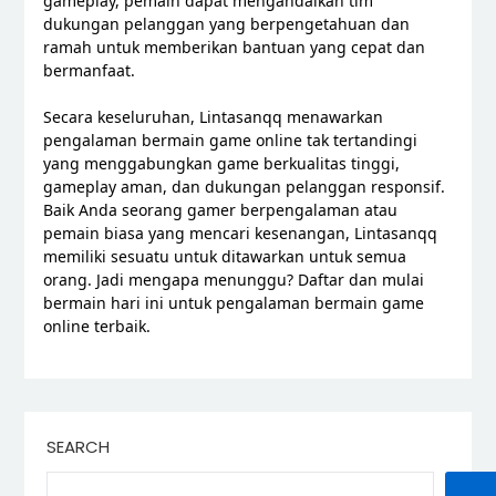
gameplay, pemain dapat mengandalkan tim
dukungan pelanggan yang berpengetahuan dan
ramah untuk memberikan bantuan yang cepat dan
bermanfaat.
Secara keseluruhan, Lintasanqq menawarkan
pengalaman bermain game online tak tertandingi
yang menggabungkan game berkualitas tinggi,
gameplay aman, dan dukungan pelanggan responsif.
Baik Anda seorang gamer berpengalaman atau
pemain biasa yang mencari kesenangan, Lintasanqq
memiliki sesuatu untuk ditawarkan untuk semua
orang. Jadi mengapa menunggu? Daftar dan mulai
bermain hari ini untuk pengalaman bermain game
online terbaik.
SEARCH