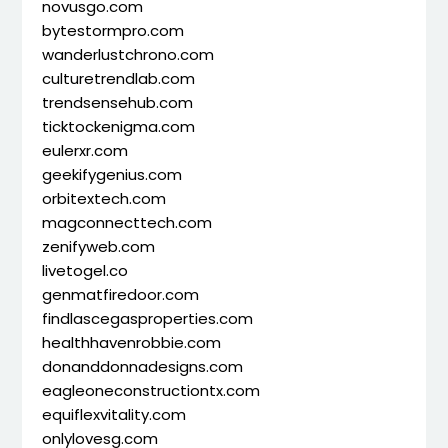
novusgo.com
bytestormpro.com
wanderlustchrono.com
culturetrendlab.com
trendsensehub.com
ticktockenigma.com
eulerxr.com
geekifygenius.com
orbitextech.com
magconnecttech.com
zenifyweb.com
livetogel.co
genmatfiredoor.com
findlascegasproperties.com
healthhavenrobbie.com
donanddonnadesigns.com
eagleoneconstructiontx.com
equiflexvitality.com
onlylovesg.com