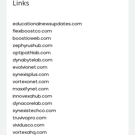
Links
educationalnewsupdates.com
flexiboostco.com
boostioweb.com
zephyrushub.com
optipathlab.com
dynabytelab.com
evolvionet.com
synexisplus.com
vortexonet.com
maxxifynet.com
innovexahub.com
dynacorelab.com
synexistechco.com
truvivopro.com
vividusco.com
vortexahq.com