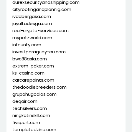
durexsecurityandshipping.com
cityroofingandplannig.com
ivdabergasa.com
juyultadesga.com
real-crypto-services.com
mypetzworld.com
infounty.com
investparaguay-eu.com
bwc88asia.com
extrem-poker.com
ks-casino.com
carcarepoints.com
thedoodlebreeders.com
grupohugodias.com
deqair.com
techsilvers.com
ningkatinskill.com
fivsport.com
templatedzine.com