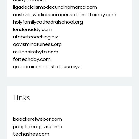
ligadeciclismodecundinamarca.com
nashvilleworkerscompensationattorney.com
holyfamilycathedralschool.org
londonkiddy.com
ufabetcoaching.biz
davismindfulness.org
millionairebyte.com
fortechday.com
getcaminorealestateusa.xyz
Links
baeckereiweber.com
peoplemagazine.info
techashes.com