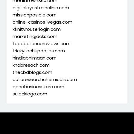
mediatown360.com
digitaleyestrainclinic.com
missionposible.com
online-casinos-vegas.com
xfinityrouterlogin.com
marketingjacks.com
topappliancereviews.com
trickytechupdates.com
hindiabhimaan.com
khabresach.com
thecbdblogs.com
autoresearchchemicals.com
apnabusinesskaro.com
suleckiego.com