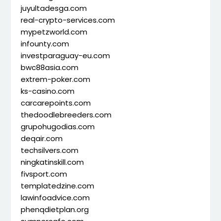
juyultadesga.com
real-crypto-services.com
mypetzworld.com
infounty.com
investparaguay-eu.com
bwc88asia.com
extrem-poker.com
ks-casino.com
carcarepoints.com
thedoodlebreeders.com
grupohugodias.com
deqair.com
techsilvers.com
ningkatinskill.com
fivsport.com
templatedzine.com
lawinfoadvice.com
phenqdietplan.org