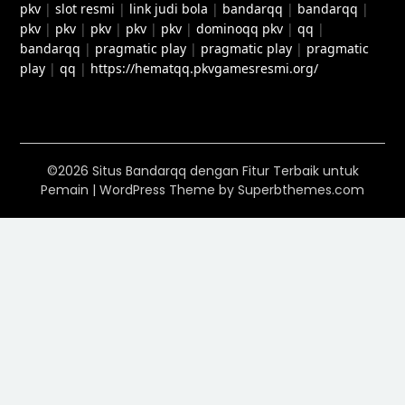
pkv
|
slot resmi
|
link judi bola
|
bandarqq
|
bandarqq
|
pkv
|
pkv
|
pkv
|
pkv
|
pkv
|
dominoqq pkv
|
qq
|
bandarqq
|
pragmatic play
|
pragmatic play
|
pragmatic
play
|
qq
|
https://hematqq.pkvgamesresmi.org/
©2026 Situs Bandarqq dengan Fitur Terbaik untuk
Pemain
| WordPress Theme by
Superbthemes.com