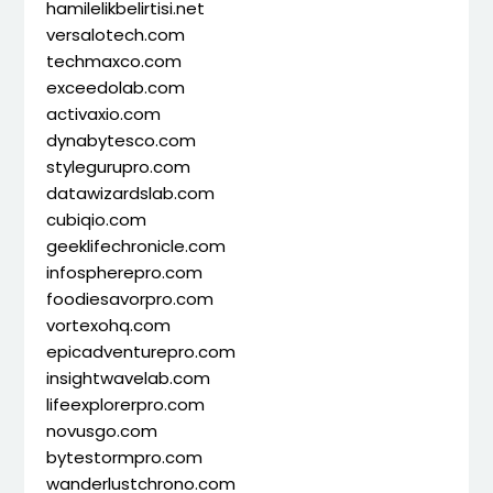
hamilelikbelirtisi.net
versalotech.com
techmaxco.com
exceedolab.com
activaxio.com
dynabytesco.com
stylegurupro.com
datawizardslab.com
cubiqio.com
geeklifechronicle.com
infospherepro.com
foodiesavorpro.com
vortexohq.com
epicadventurepro.com
insightwavelab.com
lifeexplorerpro.com
novusgo.com
bytestormpro.com
wanderlustchrono.com