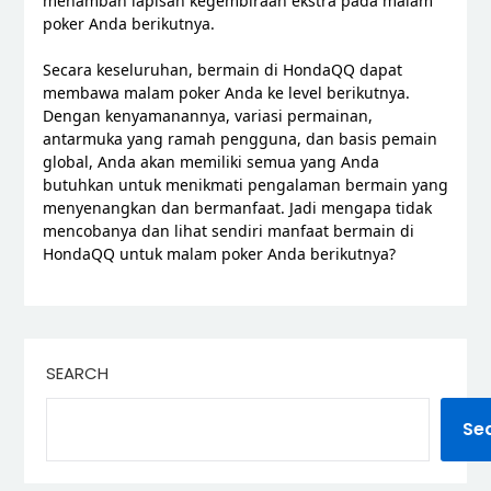
menambah lapisan kegembiraan ekstra pada malam
poker Anda berikutnya.
Secara keseluruhan, bermain di HondaQQ dapat
membawa malam poker Anda ke level berikutnya.
Dengan kenyamanannya, variasi permainan,
antarmuka yang ramah pengguna, dan basis pemain
global, Anda akan memiliki semua yang Anda
butuhkan untuk menikmati pengalaman bermain yang
menyenangkan dan bermanfaat. Jadi mengapa tidak
mencobanya dan lihat sendiri manfaat bermain di
HondaQQ untuk malam poker Anda berikutnya?
SEARCH
Se