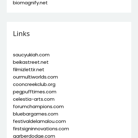
biomagnify.net
Links
saucyukiah.com
beikastreet.net
filmizlettir.net
ourmultiworlds.com
cooncreekclub.org
pegpufftimes.com
celestia-arts.com
forumchampions.com
bluebargames.com
festivaldelamalou.com
firstsigninnovations.com
garberdodge.com