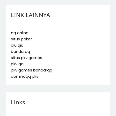
LINK LAINNYA
qq online
situs poker
qiu qiu
bandarqq
situs pkv games
pkv qq
pkv games bandarqq
dominoqq pkv
Links