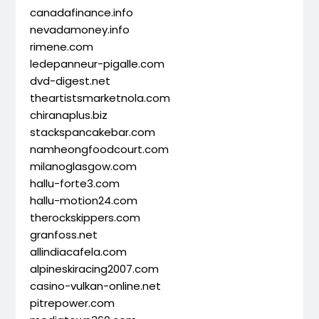
canadafinance.info
nevadamoney.info
rimene.com
ledepanneur-pigalle.com
dvd-digest.net
theartistsmarketnola.com
chiranaplus.biz
stackspancakebar.com
namheongfoodcourt.com
milanoglasgow.com
hallu-forte3.com
hallu-motion24.com
therockskippers.com
granfoss.net
allindiacafela.com
alpineskiracing2007.com
casino-vulkan-online.net
pitrepower.com