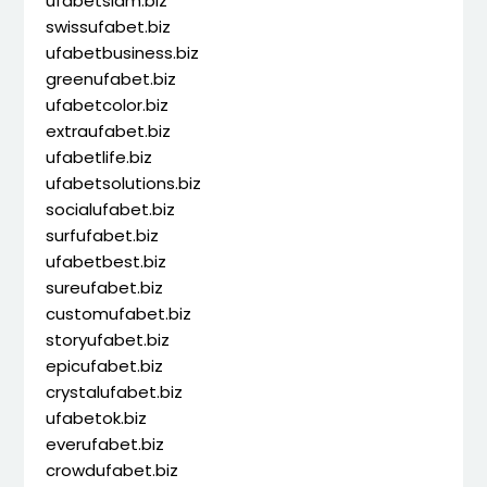
ufabetsiam.biz
swissufabet.biz
ufabetbusiness.biz
greenufabet.biz
ufabetcolor.biz
extraufabet.biz
ufabetlife.biz
ufabetsolutions.biz
socialufabet.biz
surfufabet.biz
ufabetbest.biz
sureufabet.biz
customufabet.biz
storyufabet.biz
epicufabet.biz
crystalufabet.biz
ufabetok.biz
everufabet.biz
crowdufabet.biz