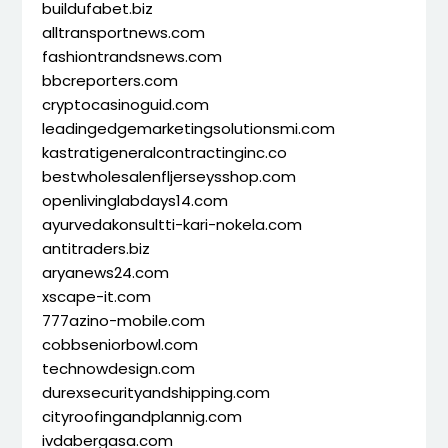
buildufabet.biz
alltransportnews.com
fashiontrandsnews.com
bbcreporters.com
cryptocasinoguid.com
leadingedgemarketingsolutionsmi.com
kastratigeneralcontractinginc.co
bestwholesalenfljerseysshop.com
openlivinglabdays14.com
ayurvedakonsultti-kari-nokela.com
antitraders.biz
aryanews24.com
xscape-it.com
777azino-mobile.com
cobbseniorbowl.com
technowdesign.com
durexsecurityandshipping.com
cityroofingandplannig.com
ivdabergasa.com