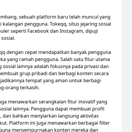
rkembang, sebuah platform baru telah muncul yang
kalangan pengguna. Tokeqq, situs jejaring sosial
er seperti Facebook dan Instagram, dipuji
sosial.
okeqq dengan cepat mendapatkan banyak pengguna
uka yang ramah pengguna. Salah satu fitur utama
 sosial lainnya adalah fokusnya pada privasi dan
embuat grup pribadi dan berbagi konten secara
njadikannya tempat yang aman untuk berbagi
g-orang terkasih.
uga menawarkan serangkaian fitur inovatif yang
 sosial lainnya. Pengguna dapat membuat profil
eo, dan bahkan menyiarkan langsung aktivitas
kut. Platform ini juga menawarkan berbagai filter
gguna menyempurnakan konten mereka dan