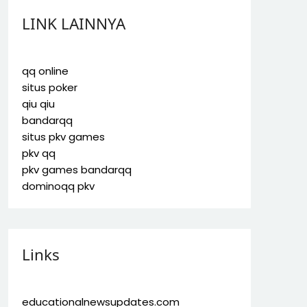
LINK LAINNYA
qq online
situs poker
qiu qiu
bandarqq
situs pkv games
pkv qq
pkv games bandarqq
dominoqq pkv
Links
educationalnewsupdates.com