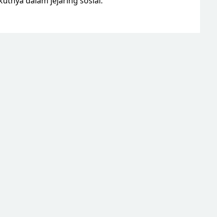
utnya dalam jejaring sosial.