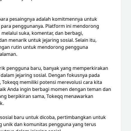
para pesaingnya adalah komitmennya untuk
para penggunanya. Platform ini mendorong
 melalui suka, komentar, dan berbagi,
menarik untuk jejaring sosial. Selain itu,
angan rutin untuk mendorong pengguna
galaman.
rik pengguna baru, banyak yang memperkirakan
 dalam jejaring sosial. Dengan fokusnya pada
n, Tokeqq memiliki potensi merevolusi cara kita
 Baik Anda ingin berbagi momen dengan teman dan
yang berpikiran sama, Tokeqq menawarkan
k.
ng sosial baru untuk dicoba, pertimbangkan untuk
ng unik dan komunitas pengguna yang terus