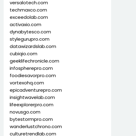
versalotech.com
techmaxco.com
exceedolab.com
activaxio.com
dynabytesco.com
stylegurupro.com
datawizardslab.com
cubiqio.com
geeklifechronicle.com
infospherepro.com
foodiesavorpro.com
vortexohq.com
epicadventurepro.com
insightwavelab.com
lifeexplorerpro.com
novusgo.com
bytestormpro.com
wanderlustchrono.com
culturetrendlab.com