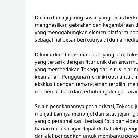
Dalam dunia jejaring sosial yang terus be
menghasilkan gebrakan dan kegembiraan di 
yang menggabungkan elemen platform popul
sebagai hal besar berikutnya di dunia media 
Diluncurkan beberapa bulan yang lalu, T
yang tertarik dengan fitur unik dan antarm
yang membedakan Tokeqq dari situs jejaring
keamanan. Pengguna memiliki opsi untuk m
eksklusif dengan teman-teman terpilih, me
momen pribadi dan terhubung dengan oran
Selain penekanannya pada privasi, Tokeqq j
menjadikannya menonjol dari situs jejaring
yang dipersonalisasi, berbagi foto dan vid
harian mereka agar dapat dilihat oleh pengi
dan alat pengeditan untuk membantu pen