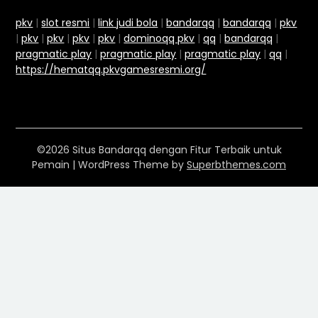
pkv
|
slot resmi
|
link judi bola
|
bandarqq
|
bandarqq
|
pkv
|
pkv
|
pkv
|
pkv
|
pkv
|
dominoqq pkv
|
qq
|
bandarqq
|
pragmatic play
|
pragmatic play
|
pragmatic play
|
qq
|
https://hematqq.pkvgamesresmi.org/
©2026 Situs Bandarqq dengan Fitur Terbaik untuk
Pemain
| WordPress Theme by
Superbthemes.com