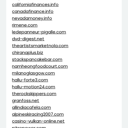
californiafinances.info
canadafinance.info
nevadamoney.info
rimene.com
ledepanneur-pigalle.com
dvd-digest.net
theartistsmarketnola.com
chiranaplus.biz
stackspancakebar.com
namheongfoodcourt.com
milanoglasgow.com
hallu-forte3.com
hallu-motion24.com
therockskippers.com
granfoss.net
allindiacafela.com
alpineskiracing2007.com
casino-vulkan-online.net
pitrepower.com