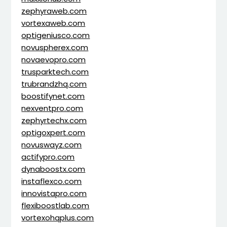
zephyraweb.com
vortexaweb.com
optigeniusco.com
novuspherex.com
novaevopro.com
trusparktech.com
trubrandzhq.com
boostifynet.com
nexventpro.com
zephyrtechx.com
optigoxpert.com
novuswayz.com
actifypro.com
dynaboostx.com
instaflexco.com
innovistapro.com
flexiboostlab.com
vortexohqplus.com