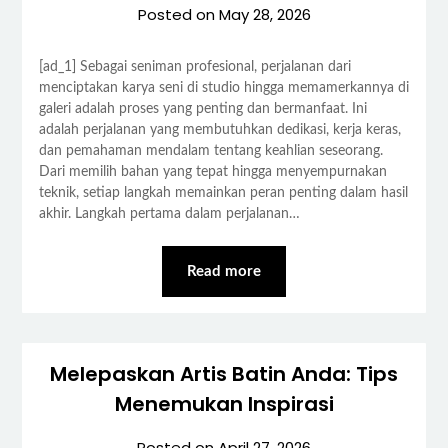
Posted on
May 28, 2026
[ad_1] Sebagai seniman profesional, perjalanan dari
menciptakan karya seni di studio hingga memamerkannya di
galeri adalah proses yang penting dan bermanfaat. Ini
adalah perjalanan yang membutuhkan dedikasi, kerja keras,
dan pemahaman mendalam tentang keahlian seseorang.
Dari memilih bahan yang tepat hingga menyempurnakan
teknik, setiap langkah memainkan peran penting dalam hasil
akhir. Langkah pertama dalam perjalanan…
Read more
Melepaskan Artis Batin Anda: Tips
Menemukan Inspirasi
Posted on
April 27, 2026