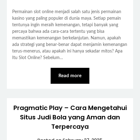
Permainan slot online menjadi salah satu jenis permainan
kasino yang paling populer di dunia maya. Setiap pemain
tentunya ingin meraih kemenangan, tetapi banyak yang
percaya bahwa ada cara-cara tertentu yang bisa
memastikan kemenangan berkelanjutan. Namun, apakah
ada strategi yang benar-benar dapat menjamin kemenangan
terus-menerus, atau apakah ini hanya sekadar mitos? Apa
Itu Slot Online? Sebelum…
Read more
Pragmatic Play – Cara Mengetahui
Situs Judi Bola yang Aman dan
Terpercaya