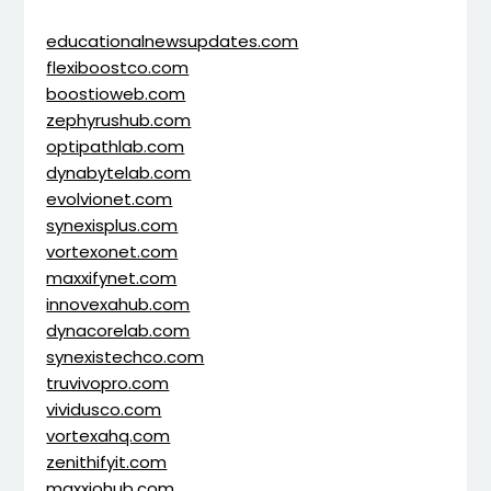
educationalnewsupdates.com
flexiboostco.com
boostioweb.com
zephyrushub.com
optipathlab.com
dynabytelab.com
evolvionet.com
synexisplus.com
vortexonet.com
maxxifynet.com
innovexahub.com
dynacorelab.com
synexistechco.com
truvivopro.com
vividusco.com
vortexahq.com
zenithifyit.com
maxxiohub.com