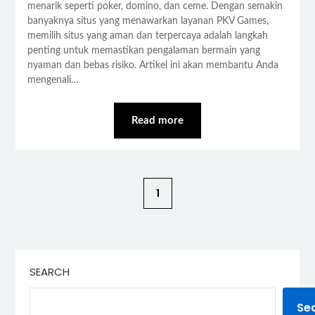
menarik seperti poker, domino, dan ceme. Dengan semakin
banyaknya situs yang menawarkan layanan PKV Games,
memilih situs yang aman dan terpercaya adalah langkah
penting untuk memastikan pengalaman bermain yang
nyaman dan bebas risiko. Artikel ini akan membantu Anda
mengenali…
Read more
1
SEARCH
Se