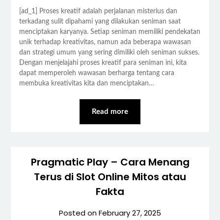
[ad_1] Proses kreatif adalah perjalanan misterius dan
terkadang sulit dipahami yang dilakukan seniman saat
menciptakan karyanya. Setiap seniman memiliki pendekatan
unik terhadap kreativitas, namun ada beberapa wawasan
dan strategi umum yang sering dimiliki oleh seniman sukses.
Dengan menjelajahi proses kreatif para seniman ini, kita
dapat memperoleh wawasan berharga tentang cara
membuka kreativitas kita dan menciptakan…
Read more
Pragmatic Play – Cara Menang
Terus di Slot Online Mitos atau
Fakta
Posted on
February 27, 2025