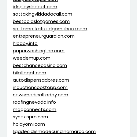
idnplaysbobet.com
sattakingvikidadacall.com
bestbolaslotgames.com
sattamatkafixedgamehere.com
entrepreneurguardian.com
hibaby.info
paperwashington.com
weedemup.com
bestchancecasino.com
bilalliaqat.com
autodispensadores.com
inductioncooktopp.com
newsmedicaltoday.com
roofingnevada.info
magconnectx.com
synexispro.com
holayomi.com
ligadeciclismodecundinamarca.com