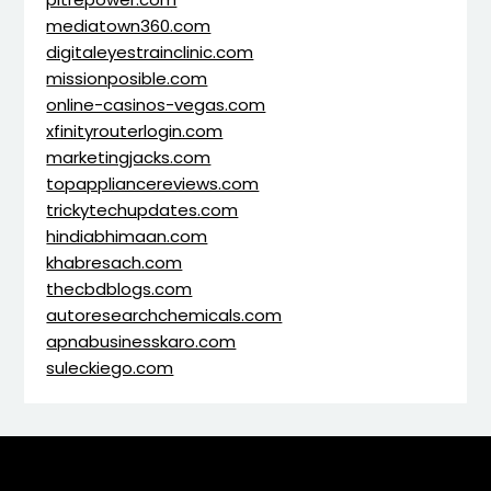
mediatown360.com
digitaleyestrainclinic.com
missionposible.com
online-casinos-vegas.com
xfinityrouterlogin.com
marketingjacks.com
topappliancereviews.com
trickytechupdates.com
hindiabhimaan.com
khabresach.com
thecbdblogs.com
autoresearchchemicals.com
apnabusinesskaro.com
suleckiego.com