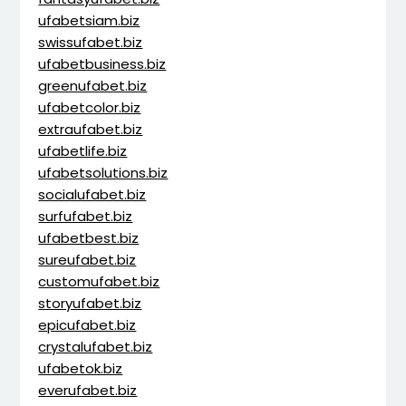
ufabetsiam.biz
swissufabet.biz
ufabetbusiness.biz
greenufabet.biz
ufabetcolor.biz
extraufabet.biz
ufabetlife.biz
ufabetsolutions.biz
socialufabet.biz
surfufabet.biz
ufabetbest.biz
sureufabet.biz
customufabet.biz
storyufabet.biz
epicufabet.biz
crystalufabet.biz
ufabetok.biz
everufabet.biz