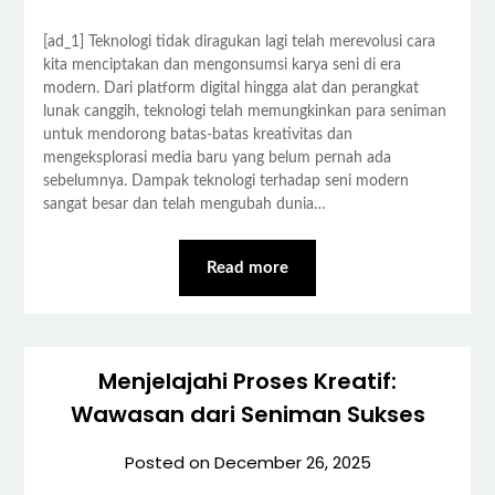
[ad_1] Teknologi tidak diragukan lagi telah merevolusi cara
kita menciptakan dan mengonsumsi karya seni di era
modern. Dari platform digital hingga alat dan perangkat
lunak canggih, teknologi telah memungkinkan para seniman
untuk mendorong batas-batas kreativitas dan
mengeksplorasi media baru yang belum pernah ada
sebelumnya. Dampak teknologi terhadap seni modern
sangat besar dan telah mengubah dunia…
Read more
Menjelajahi Proses Kreatif:
Wawasan dari Seniman Sukses
Posted on
December 26, 2025