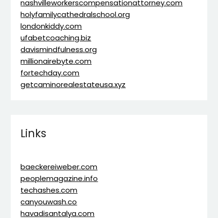
nashvilleworkerscompensationattorney.com
holyfamilycathedralschool.org
londonkiddy.com
ufabetcoaching.biz
davismindfulness.org
millionairebyte.com
fortechday.com
getcaminorealestateusa.xyz
Links
baeckereiweber.com
peoplemagazine.info
techashes.com
canyouwash.co
havadisantalya.com