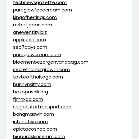
technewsgazette.com
pureglowfacecream.com
kingofherrings.com
mrbetjapan.com
anewentity.biz
appkuala.com
seo7days.com
pureglowcream.com
bloemenbezorgenvandaag.com
secrettohairgrowth.com
tasteofthaitogo.com
bunnynkitty.com
bezopasnik.org
fjmnxga.com
saigonstartransport.com
bangmaxwin.com
infonetive.com
epictacoshop.com
biopuraskinserum.com