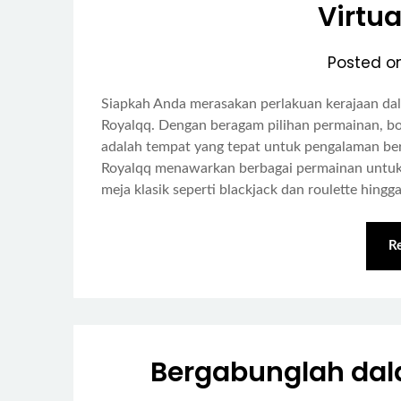
Virtu
Posted 
Siapkah Anda merasakan perlakuan kerajaan dala
Royalqq. Dengan beragam pilihan permainan, bo
adalah tempat yang tepat untuk pengalaman berm
Royalqq menawarkan berbagai permainan untuk 
meja klasik seperti blackjack dan roulette hingg
R
Bergabunglah da