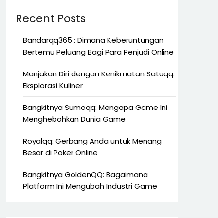
Recent Posts
Bandarqq365 : Dimana Keberuntungan
Bertemu Peluang Bagi Para Penjudi Online
Manjakan Diri dengan Kenikmatan Satuqq:
Eksplorasi Kuliner
Bangkitnya Sumoqq: Mengapa Game Ini
Menghebohkan Dunia Game
Royalqq: Gerbang Anda untuk Menang
Besar di Poker Online
Bangkitnya GoldenQQ: Bagaimana
Platform Ini Mengubah Industri Game