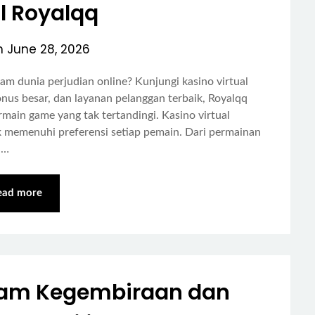
al Royalqq
on
June 28, 2026
m dunia perjudian online? Kunjungi kasino virtual
nus besar, dan layanan pelanggan terbaik, Royalqq
ain game yang tak tertandingi. Kasino virtual
memenuhi preferensi setiap pemain. Dari permainan
a…
ead more
lam Kegembiraan dan