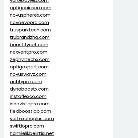
vortexaweb.com
optigeniusco.com
novuspherex.com
novaevopro.com
trusparktech.com
trubrandzhq.com
boostifynet.com
nexventpro.com
zephyrtechx.com
optigoxpert.com
novuswayz.com
actifypro.com
dynaboostx.com
instaflexco.com
innovistapro.com
flexiboostlab.com
vortexohqplus.com
swiftiopro.com
hamilelikbelirtisi.net