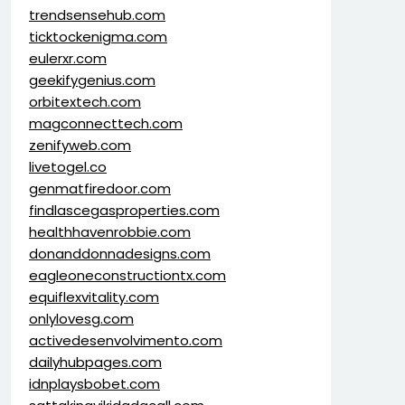
trendsensehub.com
ticktockenigma.com
eulerxr.com
geekifygenius.com
orbitextech.com
magconnecttech.com
zenifyweb.com
livetogel.co
genmatfiredoor.com
findlascegasproperties.com
healthhavenrobbie.com
donanddonnadesigns.com
eagleoneconstructiontx.com
equiflexvitality.com
onlylovesg.com
activedesenvolvimento.com
dailyhubpages.com
idnplaysbobet.com