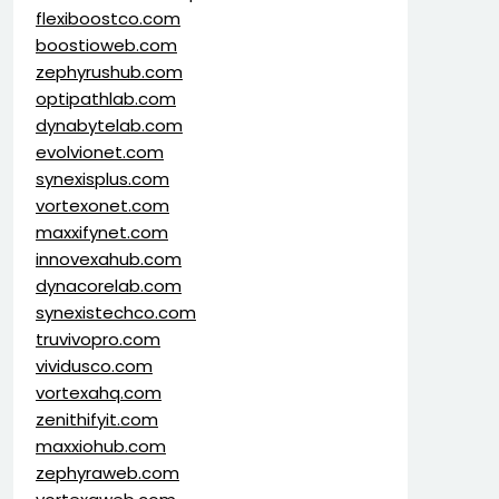
flexiboostco.com
boostioweb.com
zephyrushub.com
optipathlab.com
dynabytelab.com
evolvionet.com
synexisplus.com
vortexonet.com
maxxifynet.com
innovexahub.com
dynacorelab.com
synexistechco.com
truvivopro.com
vividusco.com
vortexahq.com
zenithifyit.com
maxxiohub.com
zephyraweb.com