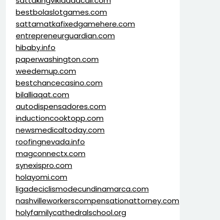
sattakingvikidadacall.com
bestbolaslotgames.com
sattamatkafixedgamehere.com
entrepreneurguardian.com
hibaby.info
paperwashington.com
weedemup.com
bestchancecasino.com
bilalliaqat.com
autodispensadores.com
inductioncooktopp.com
newsmedicaltoday.com
roofingnevada.info
magconnectx.com
synexispro.com
holayomi.com
ligadeciclismodecundinamarca.com
nashvilleworkerscompensationattorney.com
holyfamilycathedralschool.org