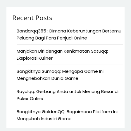
Recent Posts
Bandarqq365 : Dimana Keberuntungan Bertemu
Peluang Bagi Para Penjudi Online
Manjakan Diri dengan Kenikmatan Satuqq:
Eksplorasi Kuliner
Bangkitnya Sumoqq: Mengapa Game Ini
Menghebohkan Dunia Game
Royalqq: Gerbang Anda untuk Menang Besar di
Poker Online
Bangkitnya GoldenQQ: Bagaimana Platform Ini
Mengubah Industri Game