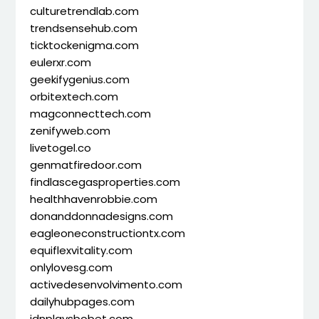
culturetrendlab.com
trendsensehub.com
ticktockenigma.com
eulerxr.com
geekifygenius.com
orbitextech.com
magconnecttech.com
zenifyweb.com
livetogel.co
genmatfiredoor.com
findlascegasproperties.com
healthhavenrobbie.com
donanddonnadesigns.com
eagleoneconstructiontx.com
equiflexvitality.com
onlylovesg.com
activedesenvolvimento.com
dailyhubpages.com
idnplaysbobet.com