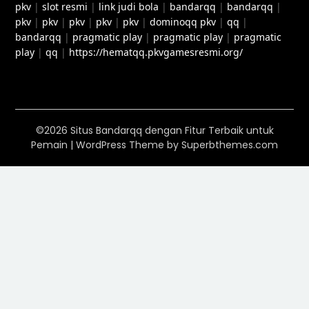
pkv
|
slot resmi
|
link judi bola
|
bandarqq
|
bandarqq
|
pkv
|
pkv
|
pkv
|
pkv
|
pkv
|
dominoqq pkv
|
qq
|
bandarqq
|
pragmatic play
|
pragmatic play
|
pragmatic
play
|
qq
|
https://hematqq.pkvgamesresmi.org/
©2026 Situs Bandarqq dengan Fitur Terbaik untuk
Pemain
| WordPress Theme by
Superbthemes.com