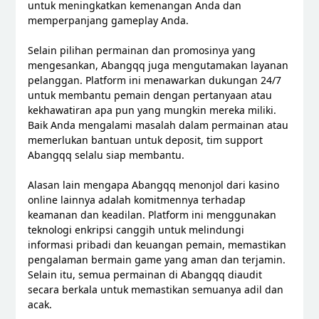
untuk meningkatkan kemenangan Anda dan
memperpanjang gameplay Anda.
Selain pilihan permainan dan promosinya yang
mengesankan, Abangqq juga mengutamakan layanan
pelanggan. Platform ini menawarkan dukungan 24/7
untuk membantu pemain dengan pertanyaan atau
kekhawatiran apa pun yang mungkin mereka miliki.
Baik Anda mengalami masalah dalam permainan atau
memerlukan bantuan untuk deposit, tim support
Abangqq selalu siap membantu.
Alasan lain mengapa Abangqq menonjol dari kasino
online lainnya adalah komitmennya terhadap
keamanan dan keadilan. Platform ini menggunakan
teknologi enkripsi canggih untuk melindungi
informasi pribadi dan keuangan pemain, memastikan
pengalaman bermain game yang aman dan terjamin.
Selain itu, semua permainan di Abangqq diaudit
secara berkala untuk memastikan semuanya adil dan
acak.