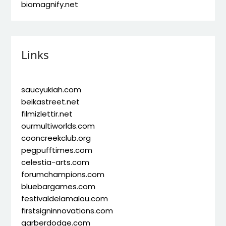
biomagnify.net
Links
saucyukiah.com
beikastreet.net
filmizlettir.net
ourmultiworlds.com
cooncreekclub.org
pegpufftimes.com
celestia-arts.com
forumchampions.com
bluebargames.com
festivaldelamalou.com
firstsigninnovations.com
garberdodge.com