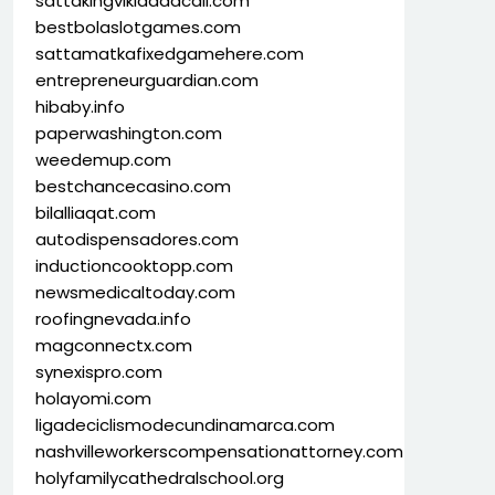
sattakingvikidadacall.com
bestbolaslotgames.com
sattamatkafixedgamehere.com
entrepreneurguardian.com
hibaby.info
paperwashington.com
weedemup.com
bestchancecasino.com
bilalliaqat.com
autodispensadores.com
inductioncooktopp.com
newsmedicaltoday.com
roofingnevada.info
magconnectx.com
synexispro.com
holayomi.com
ligadeciclismodecundinamarca.com
nashvilleworkerscompensationattorney.com
holyfamilycathedralschool.org