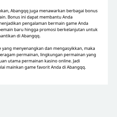
ankan, Abangqq juga menawarkan berbagai bonus
ain. Bonus ini dapat membantu Anda
menjadikan pengalaman bermain game Anda
pemain baru hingga promosi berkelanjutan untuk
nantikan di Abangqq.
ine yang menyenangkan dan mengasyikkan, maka
eragam permainan, lingkungan permainan yang
uan utama permainan kasino online. Jadi
lai mainkan game favorit Anda di Abangqq.