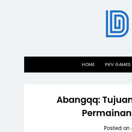
Skip
to
content
HOME
PKV GAMES
Abangqq: Tujua
Permainan 
Posted on