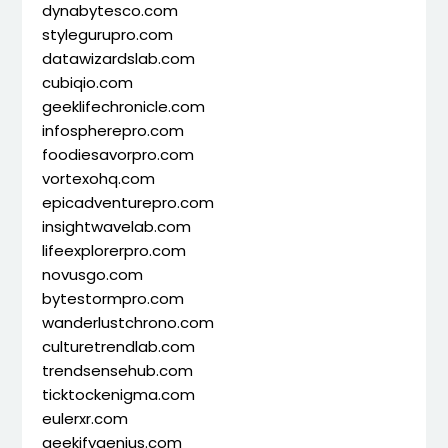
dynabytesco.com
stylegurupro.com
datawizardslab.com
cubiqio.com
geeklifechronicle.com
infospherepro.com
foodiesavorpro.com
vortexohq.com
epicadventurepro.com
insightwavelab.com
lifeexplorerpro.com
novusgo.com
bytestormpro.com
wanderlustchrono.com
culturetrendlab.com
trendsensehub.com
ticktockenigma.com
eulerxr.com
geekifygenius.com