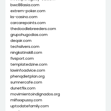
bwc88asia.com
extrem-poker.com
ks-casino.com
carcarepoints.com
thedoodlebreeders.com
grupohugodias.com
deqair.com
techsilvers.com
ningkatinskill.com
fivsport.com
templatedzine.com
lawinfoadvice.com
phenqdietplan.org
sumnercafe.com
dunetflix.com
movimientoindignados.org
milfxxxpussy.com
uptodatefamily.com