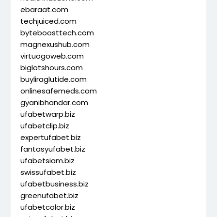
ebaraat.com
techjuiced.com
byteboosttech.com
magnexushub.com
virtuogoweb.com
biglotshours.com
buyliraglutide.com
onlinesafemeds.com
gyanibhandar.com
ufabetwarp.biz
ufabetclip.biz
expertufabet.biz
fantasyufabet.biz
ufabetsiam.biz
swissufabet.biz
ufabetbusiness.biz
greenufabet.biz
ufabetcolor.biz