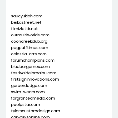
saucyukiah.com
beikastreet.net
filmizlettir.net
ourmultiworlds.com
cooncreekclub.org
pegpufftimes.com
celestia-arts.com
forumchampions.com
bluebargames.com
festivaldelamalou.com
firstsigninnovations.com
garberdodge.com
swim-wears.com
forgrantedmedia.com
peolpstar.com
tylerscustomdesign.com
carworksonline.com