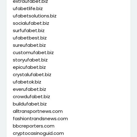
extraufabet.biz
ufabetlife.biz
ufabetsolutions.biz
socialufabet.biz
surfufabet.biz
ufabetbest.biz
sureufabet.biz
customufabet.biz
storyufabet.biz
epicufabet.biz
crystalufabet.biz
ufabetok.biz
everufabet.biz
crowdufabet.biz
buildufabet.biz
alltransportnews.com
fashiontrandsnews.com
bbcreporters.com
cryptocasinoguid.com