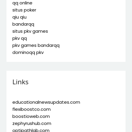
qq online
situs poker
qiu qiu
bandarqq
situs pkv games
pkv qq
pkv games bandarqq
dominoqq pkv
Links
educationalnewsupdates.com
flexiboostco.com
boostioweb.com
zephyrushub.com
optipathlab.com