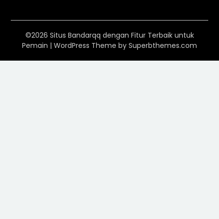
©2026 Situs Bandarqq dengan Fitur Terbaik untuk
Pemain
| WordPress Theme by
Superbthemes.com