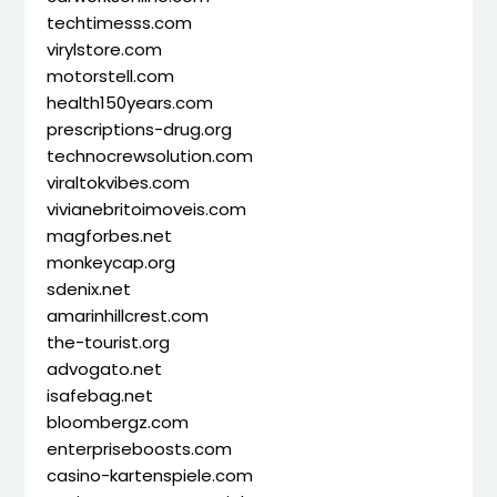
techtimesss.com
virylstore.com
motorstell.com
health150years.com
prescriptions-drug.org
technocrewsolution.com
viraltokvibes.com
vivianebritoimoveis.com
magforbes.net
monkeycap.org
sdenix.net
amarinhillcrest.com
the-tourist.org
advogato.net
isafebag.net
bloombergz.com
enterpriseboosts.com
casino-kartenspiele.com