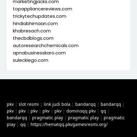
marketingjacks.com
topappliancereviews.com
trickytechupdates.com
hindiabhimaan.com
khabresach.com
thecbdblogs.com
autoresearchchemicals.com
apnabusinesskaro.com
suleckiego.com
pkv
|
slot resmi
|
link judi bola
|
bandarqq
|
bandarqq
|
pkv
|
pkv
|
pkv
|
pkv
|
pkv
|
dominoqq pkv
|
qq
|
bandarqq
|
pragmatic play
|
pragmatic play
|
pragmatic
play
|
qq
|
https://hematqq.pkvgamesresmi.org/