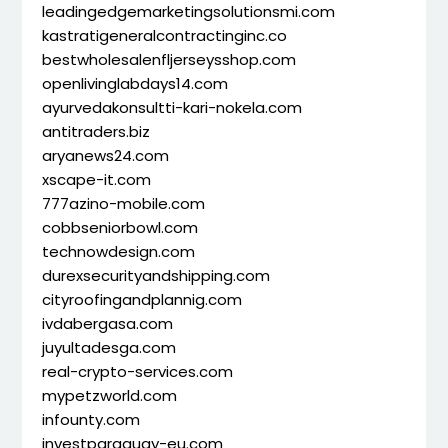
leadingedgemarketingsolutionsmi.com
kastratigeneralcontractinginc.co
bestwholesalenfljerseysshop.com
openlivinglabdays14.com
ayurvedakonsultti-kari-nokela.com
antitraders.biz
aryanews24.com
xscape-it.com
777azino-mobile.com
cobbseniorbowl.com
technowdesign.com
durexsecurityandshipping.com
cityroofingandplannig.com
ivdabergasa.com
juyultadesga.com
real-crypto-services.com
mypetzworld.com
infounty.com
investparaguay-eu.com