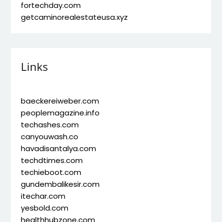
fortechday.com
getcaminorealestateusa.xyz
Links
baeckereiweber.com
peoplemagazine.info
techashes.com
canyouwash.co
havadisantalya.com
techdtimes.com
techieboot.com
gundembalikesir.com
itechar.com
yesbold.com
healthhubzone.com