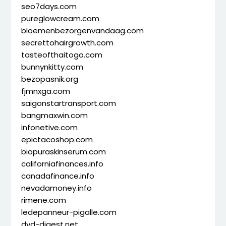
seo7days.com
pureglowcream.com
bloemenbezorgenvandaag.com
secrettohairgrowth.com
tasteofthaitogo.com
bunnynkitty.com
bezopasnik.org
fjmnxga.com
saigonstartransport.com
bangmaxwin.com
infonetive.com
epictacoshop.com
biopuraskinserum.com
californiafinances.info
canadafinance.info
nevadamoney.info
rimene.com
ledepanneur-pigalle.com
dvd-digest.net