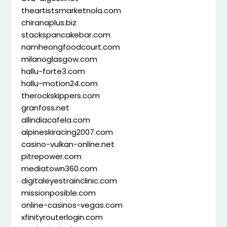
theartistsmarketnola.com
chiranaplus.biz
stackspancakebar.com
namheongfoodcourt.com
milanoglasgow.com
hallu-forte3.com
hallu-motion24.com
therockskippers.com
granfoss.net
allindiacafela.com
alpineskiracing2007.com
casino-vulkan-online.net
pitrepower.com
mediatown360.com
digitaleyestrainclinic.com
missionposible.com
online-casinos-vegas.com
xfinityrouterlogin.com