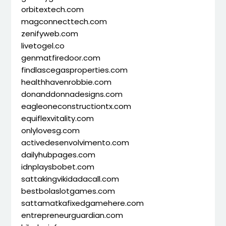
orbitextech.com
magconnecttech.com
zenifyweb.com
livetogel.co
genmatfiredoor.com
findlascegasproperties.com
healthhavenrobbie.com
donanddonnadesigns.com
eagleoneconstructiontx.com
equiflexvitality.com
onlylovesg.com
activedesenvolvimento.com
dailyhubpages.com
idnplaysbobet.com
sattakingvikidadacall.com
bestbolaslotgames.com
sattamatkafixedgamehere.com
entrepreneurguardian.com