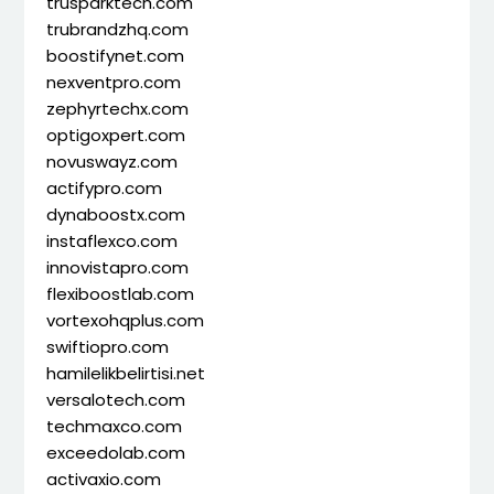
trusparktech.com
trubrandzhq.com
boostifynet.com
nexventpro.com
zephyrtechx.com
optigoxpert.com
novuswayz.com
actifypro.com
dynaboostx.com
instaflexco.com
innovistapro.com
flexiboostlab.com
vortexohqplus.com
swiftiopro.com
hamilelikbelirtisi.net
versalotech.com
techmaxco.com
exceedolab.com
activaxio.com