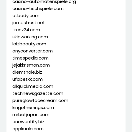
casino-automatenspiele.org
casino-tischspiele.com
otbody.com
jamestrust.net
trenz24.com
skipworking.com
loizbeauty.com
anyconverter.com
timespedia.com
jejakkrismon.com
diemthole.biz
ufabetkk.com
allquickmedia.com
technewsgazette.com
pureglowfacecream.com
kingofherrings.com
mrbetjapan.com
anewentity.biz
appkuala.com