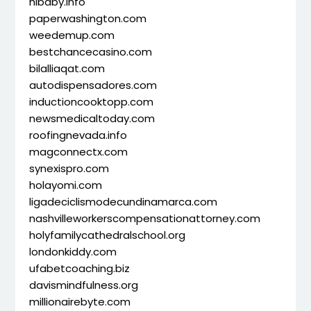
hibaby.info
paperwashington.com
weedemup.com
bestchancecasino.com
bilalliaqat.com
autodispensadores.com
inductioncooktopp.com
newsmedicaltoday.com
roofingnevada.info
magconnectx.com
synexispro.com
holayomi.com
ligadeciclismodecundinamarca.com
nashvilleworkerscompensationattorney.com
holyfamilycathedralschool.org
londonkiddy.com
ufabetcoaching.biz
davismindfulness.org
millionairebyte.com