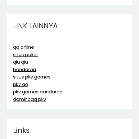
LINK LAINNYA
qq online
situs poker
qiu qiu
bandarqq
situs pkv games
pkv qq
pkv games bandarqq
dominoqq pkv
Links