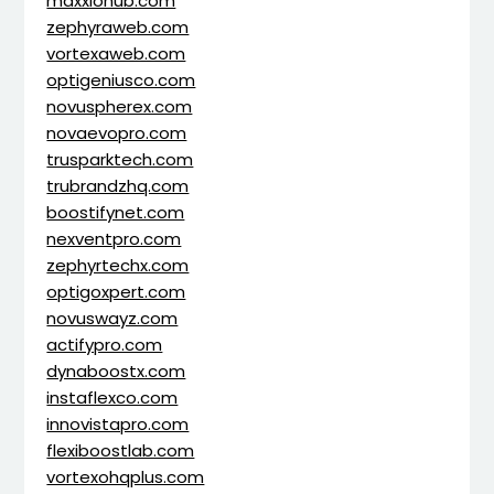
maxxiohub.com
zephyraweb.com
vortexaweb.com
optigeniusco.com
novuspherex.com
novaevopro.com
trusparktech.com
trubrandzhq.com
boostifynet.com
nexventpro.com
zephyrtechx.com
optigoxpert.com
novuswayz.com
actifypro.com
dynaboostx.com
instaflexco.com
innovistapro.com
flexiboostlab.com
vortexohqplus.com