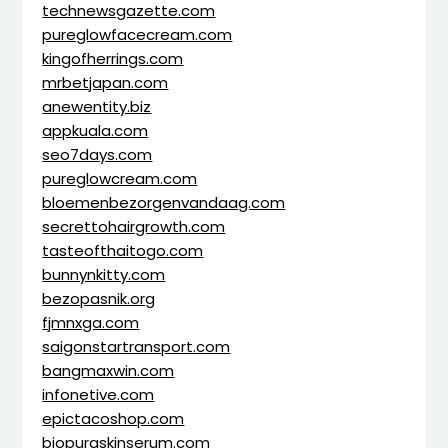
technewsgazette.com
pureglowfacecream.com
kingofherrings.com
mrbetjapan.com
anewentity.biz
appkuala.com
seo7days.com
pureglowcream.com
bloemenbezorgenvandaag.com
secrettohairgrowth.com
tasteofthaitogo.com
bunnynkitty.com
bezopasnik.org
fjmnxga.com
saigonstartransport.com
bangmaxwin.com
infonetive.com
epictacoshop.com
biopuraskinserum.com