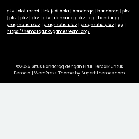
pkv
|
slot resmi
|
link judi bola
|
bandarqq
|
bandarqq
|
pkv
|
pkv
|
pkv
|
pkv
|
pkv
|
dominoqq pkv
|
qq
|
bandarqq
|
pragmatic play
|
pragmatic play
|
pragmatic play
|
qq
|
https://hematqq.pkvgamesresmi.org/
©2026 Situs Bandarqq dengan Fitur Terbaik untuk
Pemain
| WordPress Theme by
Superbthemes.com