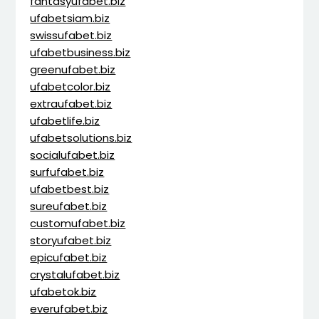
fantasyufabet.biz
ufabetsiam.biz
swissufabet.biz
ufabetbusiness.biz
greenufabet.biz
ufabetcolor.biz
extraufabet.biz
ufabetlife.biz
ufabetsolutions.biz
socialufabet.biz
surfufabet.biz
ufabetbest.biz
sureufabet.biz
customufabet.biz
storyufabet.biz
epicufabet.biz
crystalufabet.biz
ufabetok.biz
everufabet.biz