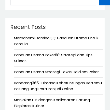
Recent Posts
Memahami DominoQQ: Panduan Utama untuk
Pemula
Panduan Utama Poker88: Strategi dan Tips
Sukses
Panduan Utama Strategi Texas Hold’em Poker
Bandarqq365 : Dimana Keberuntungan Bertemu
Peluang Bagi Para Penjudi Online
Manjakan Diri dengan Kenikmatan Satuqq:
Eksplorasi Kuliner