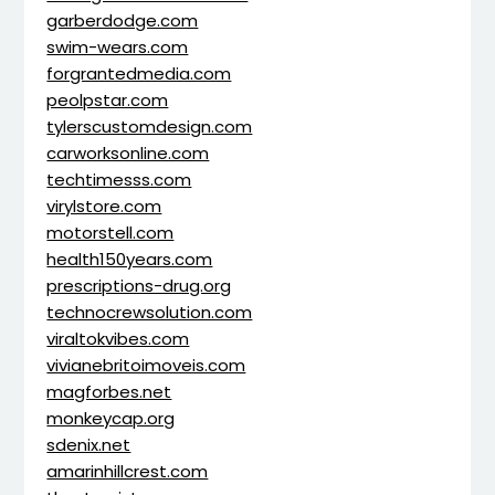
garberdodge.com
swim-wears.com
forgrantedmedia.com
peolpstar.com
tylerscustomdesign.com
carworksonline.com
techtimesss.com
virylstore.com
motorstell.com
health150years.com
prescriptions-drug.org
technocrewsolution.com
viraltokvibes.com
vivianebritoimoveis.com
magforbes.net
monkeycap.org
sdenix.net
amarinhillcrest.com