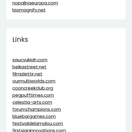
nopalinaeuropa.com
biomagnify.net
Links
saucyukiah.com
beikastreet.net
filmizlettir.net
ourmultiworlds.com
cooncreekclub.org
pegpufftimes.com
celestia-arts.com
forumchampions.com
bluebargames.com
festivaldelamalou.com
firstsigninnovations.com