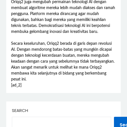
Oriqq2 juga mengubah permainan teknologi AI dengan
membuat algoritme mereka lebih mudah diakses dan ramah
pengguna. Platform mereka dirancang agar mudah
digunakan, bahkan bagi mereka yang memiliki keahlian
teknis terbatas. Demokratisasi teknologi AI ini berpotensi
membuka gelombang inovasi dan kreativitas baru.
Secara keseluruhan, Oriqq2 berada di garis depan revolusi
AI. Dengan mendorong batas-batas yang mungkin dicapai
dengan teknologi kecerdasan buatan, mereka mengubah
keadaan dengan cara yang sebelumnya tidak terbayangkan.
Akan sangat menarik untuk melihat ke mana Oriqq2
membawa kita selanjutnya di bidang yang berkembang
pesat ini.
[ad_2]
SEARCH
Se