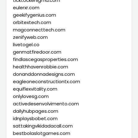
ticktockenigma.com
eulerxr.com
geekifygenius.com
orbitextech.com
magconnecttech.com
zenifyweb.com
livetogel.co
genmatfiredoor.com
findlascegasproperties.com
healthhavenrobbie.com
donanddonnadesigns.com
eagleoneconstructiontx.com
equiflexvitality.com
onlylovesg.com
activedesenvolvimento.com
dailyhubpages.com
idnplaysbobet.com
sattakingvikidadacall.com
bestbolaslotgames.com