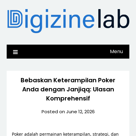
Skip
to
content
Menu
Bebaskan Keterampilan Poker
Anda dengan Janjiqq: Ulasan
Komprehensif
Posted on
June 12, 2026
Poker adalah permainan keterampilan, strategi, dan