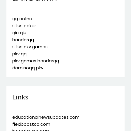
qq online
situs poker
qiu qiu
bandarqq
situs pkv games
pkv qq
pkv games bandarqq
dominoqq pkv
Links
educationalnewsupdates.com
flexiboostco.com