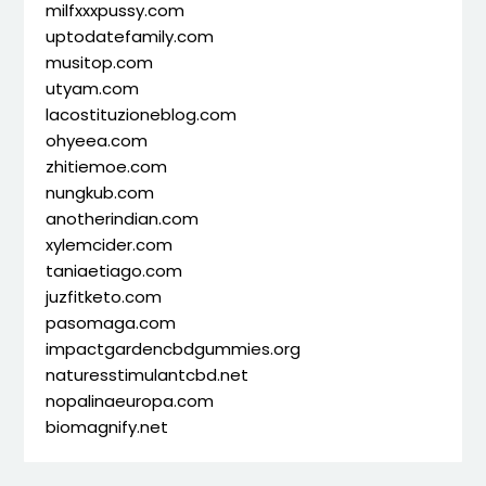
milfxxxpussy.com
uptodatefamily.com
musitop.com
utyam.com
lacostituzioneblog.com
ohyeea.com
zhitiemoe.com
nungkub.com
anotherindian.com
xylemcider.com
taniaetiago.com
juzfitketo.com
pasomaga.com
impactgardencbdgummies.org
naturesstimulantcbd.net
nopalinaeuropa.com
biomagnify.net