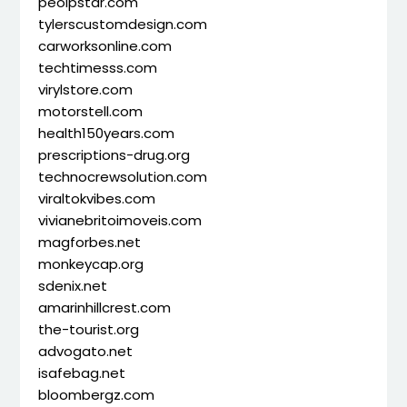
peolpstar.com
tylerscustomdesign.com
carworksonline.com
techtimesss.com
virylstore.com
motorstell.com
health150years.com
prescriptions-drug.org
technocrewsolution.com
viraltokvibes.com
vivianebritoimoveis.com
magforbes.net
monkeycap.org
sdenix.net
amarinhillcrest.com
the-tourist.org
advogato.net
isafebag.net
bloombergz.com