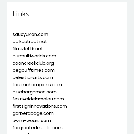
Links
saucyukiah.com
beikastreet.net
filmizlettir.net
ourmultiworlds.com
cooncreekclub.org
pegpufftimes.com
celestia-arts.com
forumchampions.com
bluebargames.com
festivaldelamalou.com
firstsigninnovations.com
garberdodge.com
swim-wears.com
forgrantedmedia.com