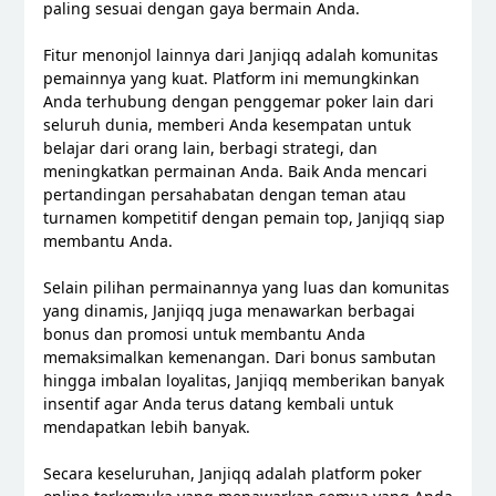
paling sesuai dengan gaya bermain Anda.
Fitur menonjol lainnya dari Janjiqq adalah komunitas
pemainnya yang kuat. Platform ini memungkinkan
Anda terhubung dengan penggemar poker lain dari
seluruh dunia, memberi Anda kesempatan untuk
belajar dari orang lain, berbagi strategi, dan
meningkatkan permainan Anda. Baik Anda mencari
pertandingan persahabatan dengan teman atau
turnamen kompetitif dengan pemain top, Janjiqq siap
membantu Anda.
Selain pilihan permainannya yang luas dan komunitas
yang dinamis, Janjiqq juga menawarkan berbagai
bonus dan promosi untuk membantu Anda
memaksimalkan kemenangan. Dari bonus sambutan
hingga imbalan loyalitas, Janjiqq memberikan banyak
insentif agar Anda terus datang kembali untuk
mendapatkan lebih banyak.
Secara keseluruhan, Janjiqq adalah platform poker