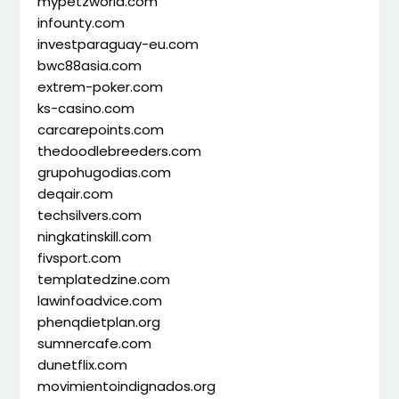
mypetzworld.com
infounty.com
investparaguay-eu.com
bwc88asia.com
extrem-poker.com
ks-casino.com
carcarepoints.com
thedoodlebreeders.com
grupohugodias.com
deqair.com
techsilvers.com
ningkatinskill.com
fivsport.com
templatedzine.com
lawinfoadvice.com
phenqdietplan.org
sumnercafe.com
dunetflix.com
movimientoindignados.org