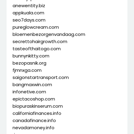
anewentity.biz
appkuala.com
seo7days.com
pureglowcream.com
bloemenbezorgenvandaag.com
secrettohairgrowth.com
tasteofthaitogo.com
bunnynkitty.com
bezopasnik.org
fjmnxga.com
saigonstartransport.com
bangmaxwin.com
infonetive.com
epictacoshop.com
biopuraskinserum.com
californiafinances.info
canadafinance.info
nevadamoney.info