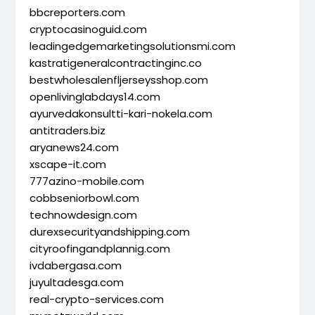
bbcreporters.com
cryptocasinoguid.com
leadingedgemarketingsolutionsmi.com
kastratigeneralcontractinginc.co
bestwholesalenfljerseysshop.com
openlivinglabdays14.com
ayurvedakonsultti-kari-nokela.com
antitraders.biz
aryanews24.com
xscape-it.com
777azino-mobile.com
cobbseniorbowl.com
technowdesign.com
durexsecurityandshipping.com
cityroofingandplannig.com
ivdabergasa.com
juyultadesga.com
real-crypto-services.com