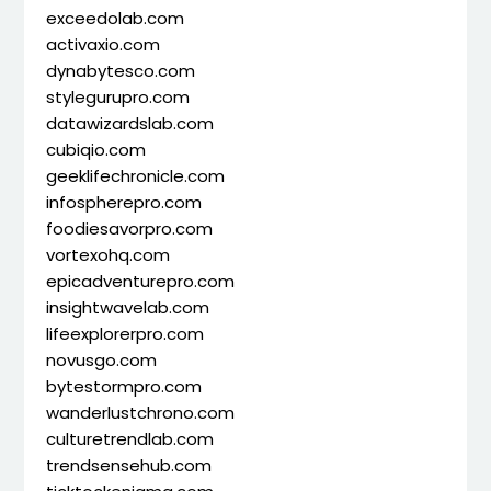
exceedolab.com
activaxio.com
dynabytesco.com
stylegurupro.com
datawizardslab.com
cubiqio.com
geeklifechronicle.com
infospherepro.com
foodiesavorpro.com
vortexohq.com
epicadventurepro.com
insightwavelab.com
lifeexplorerpro.com
novusgo.com
bytestormpro.com
wanderlustchrono.com
culturetrendlab.com
trendsensehub.com