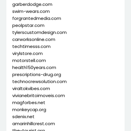
garberdodge.com
swim-wears.com
forgrantedmedia.com
peolpstar.com
tylerscustomdesign.com
carworksonline.com
techtimesss.com
virylstore.com
motorstell.com
health150years.com
prescriptions-drug.org
technocrewsolution.com
viraltokvibes.com
vivianebritoimoveis.com
magforbes.net
monkeycap.org
sdenix.net
amarinhillcrest.com
the-tourist.org