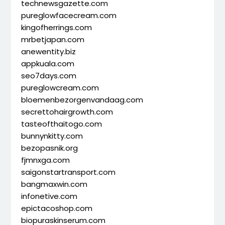
technewsgazette.com
pureglowfacecream.com
kingofherrings.com
mrbetjapan.com
anewentity.biz
appkuala.com
seo7days.com
pureglowcream.com
bloemenbezorgenvandaag.com
secrettohairgrowth.com
tasteofthaitogo.com
bunnynkitty.com
bezopasnik.org
fjmnxga.com
saigonstartransport.com
bangmaxwin.com
infonetive.com
epictacoshop.com
biopuraskinserum.com