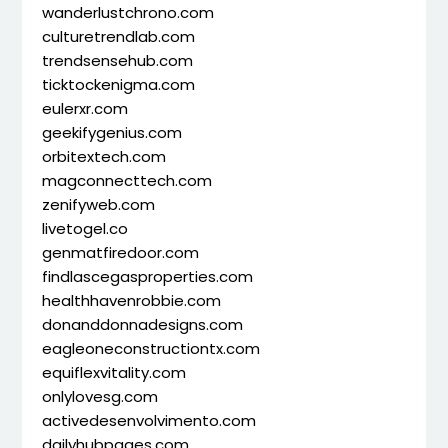
wanderlustchrono.com
culturetrendlab.com
trendsensehub.com
ticktockenigma.com
eulerxr.com
geekifygenius.com
orbitextech.com
magconnecttech.com
zenifyweb.com
livetogel.co
genmatfiredoor.com
findlascegasproperties.com
healthhavenrobbie.com
donanddonnadesigns.com
eagleoneconstructiontx.com
equiflexvitality.com
onlylovesg.com
activedesenvolvimento.com
dailyhubpages.com