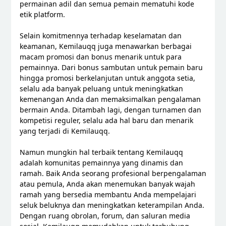
permainan adil dan semua pemain mematuhi kode
etik platform.
Selain komitmennya terhadap keselamatan dan
keamanan, Kemilauqq juga menawarkan berbagai
macam promosi dan bonus menarik untuk para
pemainnya. Dari bonus sambutan untuk pemain baru
hingga promosi berkelanjutan untuk anggota setia,
selalu ada banyak peluang untuk meningkatkan
kemenangan Anda dan memaksimalkan pengalaman
bermain Anda. Ditambah lagi, dengan turnamen dan
kompetisi reguler, selalu ada hal baru dan menarik
yang terjadi di Kemilauqq.
Namun mungkin hal terbaik tentang Kemilauqq
adalah komunitas pemainnya yang dinamis dan
ramah. Baik Anda seorang profesional berpengalaman
atau pemula, Anda akan menemukan banyak wajah
ramah yang bersedia membantu Anda mempelajari
seluk beluknya dan meningkatkan keterampilan Anda.
Dengan ruang obrolan, forum, dan saluran media