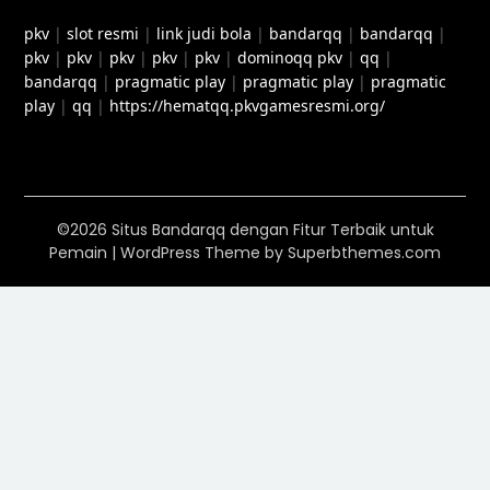
pkv
|
slot resmi
|
link judi bola
|
bandarqq
|
bandarqq
|
pkv
|
pkv
|
pkv
|
pkv
|
pkv
|
dominoqq pkv
|
qq
|
bandarqq
|
pragmatic play
|
pragmatic play
|
pragmatic
play
|
qq
|
https://hematqq.pkvgamesresmi.org/
©2026 Situs Bandarqq dengan Fitur Terbaik untuk
Pemain
| WordPress Theme by
Superbthemes.com