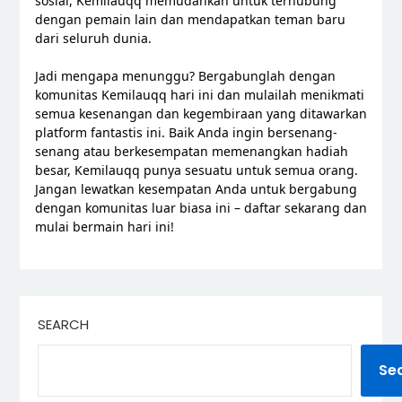
sosial, Kemilauqq memudahkan untuk terhubung
dengan pemain lain dan mendapatkan teman baru
dari seluruh dunia.
Jadi mengapa menunggu? Bergabunglah dengan
komunitas Kemilauqq hari ini dan mulailah menikmati
semua kesenangan dan kegembiraan yang ditawarkan
platform fantastis ini. Baik Anda ingin bersenang-
senang atau berkesempatan memenangkan hadiah
besar, Kemilauqq punya sesuatu untuk semua orang.
Jangan lewatkan kesempatan Anda untuk bergabung
dengan komunitas luar biasa ini – daftar sekarang dan
mulai bermain hari ini!
SEARCH
Se