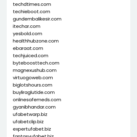
techdtimes.com
techieboot.com
gundembalikesir.com
itechar.com
yesbold.com
healthhubzone.com
ebaraat.com
techjuiced.com
byteboosttech.com
magnexushub.com
virtuogoweb.com
biglotshours.com
buyliraglutide.com
onlinesafemeds.com
gyanibhandar.com
ufabetwarp.biz
ufabetclip.biz
expertufabet.biz
fantasyufabet.biz