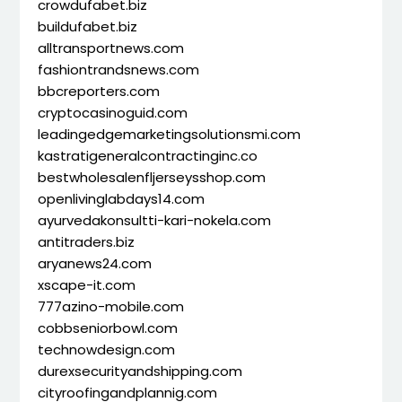
crowdufabet.biz
buildufabet.biz
alltransportnews.com
fashiontrandsnews.com
bbcreporters.com
cryptocasinoguid.com
leadingedgemarketingsolutionsmi.com
kastratigeneralcontractinginc.co
bestwholesalenfljerseysshop.com
openlivinglabdays14.com
ayurvedakonsultti-kari-nokela.com
antitraders.biz
aryanews24.com
xscape-it.com
777azino-mobile.com
cobbseniorbowl.com
technowdesign.com
durexsecurityandshipping.com
cityroofingandplannig.com