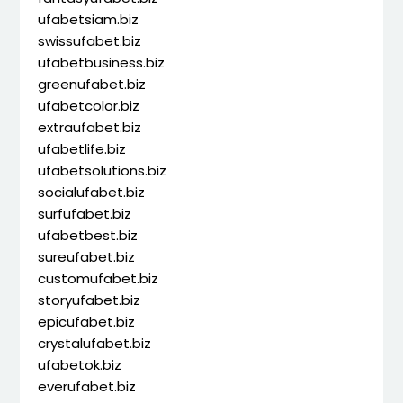
ufabetsiam.biz
swissufabet.biz
ufabetbusiness.biz
greenufabet.biz
ufabetcolor.biz
extraufabet.biz
ufabetlife.biz
ufabetsolutions.biz
socialufabet.biz
surfufabet.biz
ufabetbest.biz
sureufabet.biz
customufabet.biz
storyufabet.biz
epicufabet.biz
crystalufabet.biz
ufabetok.biz
everufabet.biz