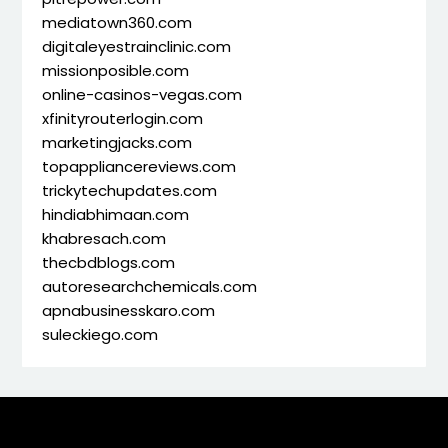
mediatown360.com
digitaleyestrainclinic.com
missionposible.com
online-casinos-vegas.com
xfinityrouterlogin.com
marketingjacks.com
topappliancereviews.com
trickytechupdates.com
hindiabhimaan.com
khabresach.com
thecbdblogs.com
autoresearchchemicals.com
apnabusinesskaro.com
suleckiego.com