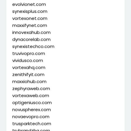
evolvionet.com
synexisplus.com
vortexonet.com
maxxifynet.com
innovexahub.com
dynacorelab.com
synexistechco.com
truvivopro.com
vividusco.com
vortexahq.com
zenithifyit.com
maxxiohub.com
zephyraweb.com
vortexaweb.com
optigeniusco.com
novuspherex.com
novaevopro.com
trusparktech.com
trubrandzhq.com