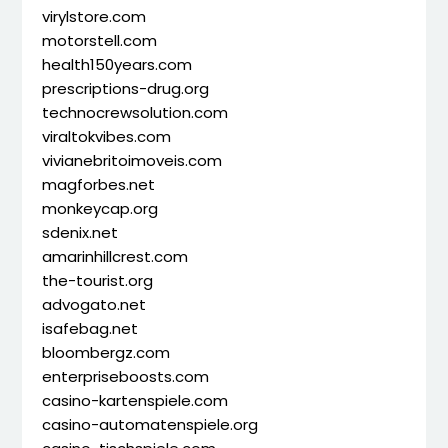
virylstore.com
motorstell.com
health150years.com
prescriptions-drug.org
technocrewsolution.com
viraltokvibes.com
vivianebritoimoveis.com
magforbes.net
monkeycap.org
sdenix.net
amarinhillcrest.com
the-tourist.org
advogato.net
isafebag.net
bloombergz.com
enterpriseboosts.com
casino-kartenspiele.com
casino-automatenspiele.org