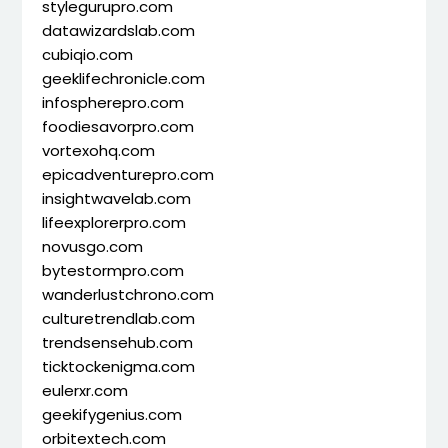
stylegurupro.com
datawizardslab.com
cubiqio.com
geeklifechronicle.com
infospherepro.com
foodiesavorpro.com
vortexohq.com
epicadventurepro.com
insightwavelab.com
lifeexplorerpro.com
novusgo.com
bytestormpro.com
wanderlustchrono.com
culturetrendlab.com
trendsensehub.com
ticktockenigma.com
eulerxr.com
geekifygenius.com
orbitextech.com