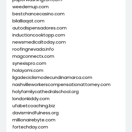
weedemup.com
bestchancecasino.com
bilalliaqat.com
autodispensadores.com
inductioncooktopp.com
newsmedicaltoday.com
roofingnevada.info
magconnectx.com
synexispro.com
holayomi.com
ligadeciclismodecundinamarca.com
nashvilleworkerscompensationattorney.com
holyfamilycathedralschool.org
londonkiddy.com
ufabetcoaching.biz
davismindfulness.org
millionairebyte.com
fortechday.com