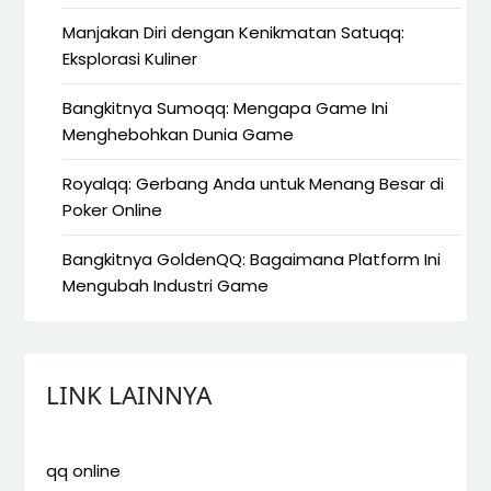
Manjakan Diri dengan Kenikmatan Satuqq:
Eksplorasi Kuliner
Bangkitnya Sumoqq: Mengapa Game Ini
Menghebohkan Dunia Game
Royalqq: Gerbang Anda untuk Menang Besar di
Poker Online
Bangkitnya GoldenQQ: Bagaimana Platform Ini
Mengubah Industri Game
LINK LAINNYA
qq online