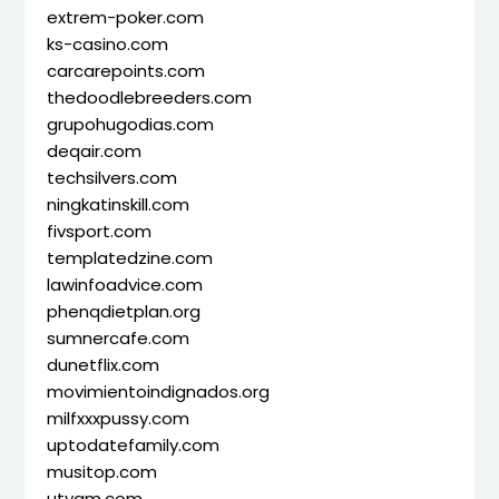
extrem-poker.com
ks-casino.com
carcarepoints.com
thedoodlebreeders.com
grupohugodias.com
deqair.com
techsilvers.com
ningkatinskill.com
fivsport.com
templatedzine.com
lawinfoadvice.com
phenqdietplan.org
sumnercafe.com
dunetflix.com
movimientoindignados.org
milfxxxpussy.com
uptodatefamily.com
musitop.com
utyam.com