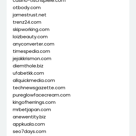
casino-tischspiele.com
otbody.com
jamestrust.net
trenz24.com
skipworking.com
loizbeauty.com
anyconverter.com
timespedia.com
jejakkrismon.com
diemthole.biz
ufabetkk.com
allquickmedia.com
technewsgazette.com
pureglowfacecream.com
kingofherrings.com
mrbetjapan.com
anewentity.biz
appkuala.com
seo7days.com