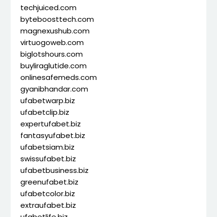
techjuiced.com
byteboosttech.com
magnexushub.com
virtuogoweb.com
biglotshours.com
buyliraglutide.com
onlinesafemeds.com
gyanibhandar.com
ufabetwarp.biz
ufabetclip.biz
expertufabet.biz
fantasyufabet.biz
ufabetsiam.biz
swissufabet.biz
ufabetbusiness.biz
greenufabet.biz
ufabetcolor.biz
extraufabet.biz
ufabetlife.biz