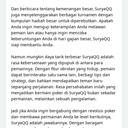
Dan berbicara tentang kemenangan besar, SuryaQQ
juga menyelenggarakan berbagai turnamen dengan
kumpulan hadiah besar untuk diperebutkan. Apakah
Anda ingin menguji keterampilan Anda melawan
pemain lain atau hanya ingin mencoba
keberuntungan Anda di hari gajian besar, SuryaQQ
siap membantu Anda.
Namun mungkin daya tarik terbesar SuryaQQ adalah
rasa kebersamaan yang dipupuk di antara para
pemainnya. Dengan fitur obrolan yang hidup, pemain
dapat berinteraksi satu sama lain, berbagi tips dan
strategi, dan bahkan mendapatkan teman baru
sepanjang perjalanan. Rasa persahabatan inilah yang
menjadikan bermain poker di SuryaQQ bukan sekadar
permainan, melainkan sebuah pengalaman.
Jadi jika Anda ingin bergabung dengan revolusi poker
dan membawa permainan Anda ke level berikutnya,
SuryaQQ adalah jawabannya. Dengan beragam