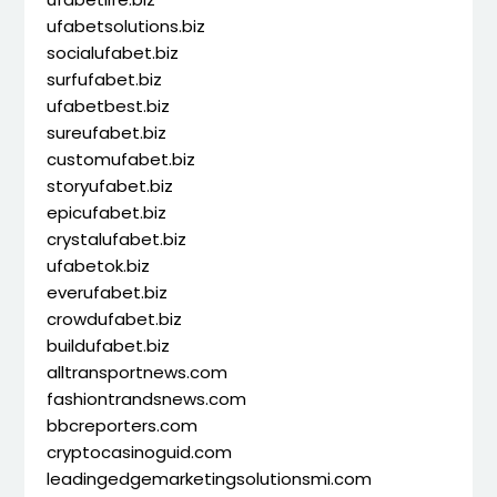
ufabetsolutions.biz
socialufabet.biz
surfufabet.biz
ufabetbest.biz
sureufabet.biz
customufabet.biz
storyufabet.biz
epicufabet.biz
crystalufabet.biz
ufabetok.biz
everufabet.biz
crowdufabet.biz
buildufabet.biz
alltransportnews.com
fashiontrandsnews.com
bbcreporters.com
cryptocasinoguid.com
leadingedgemarketingsolutionsmi.com