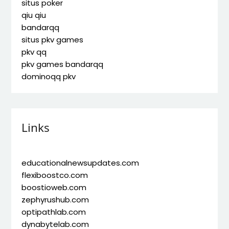
situs poker
qiu qiu
bandarqq
situs pkv games
pkv qq
pkv games bandarqq
dominoqq pkv
Links
educationalnewsupdates.com
flexiboostco.com
boostioweb.com
zephyrushub.com
optipathlab.com
dynabytelab.com