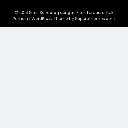
©2026 Situs Bandarqq dengan Fitur Terbaik untuk
Pemain
| WordPress Theme by
Superbthemes.com