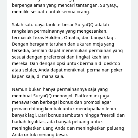
berpengalaman yang mencari tantangan, SuryaQQ
memiliki sesuatu untuk semua orang.
Salah satu daya tarik terbesar SuryaQQ adalah
rangkaian permainannya yang mengesankan,
termasuk Texas Hold’em, Omaha, dan banyak lagi.
Dengan beragam taruhan dan ukuran meja yang
tersedia, pemain dapat menemukan permainan yang
sesuai dengan preferensi dan tingkat keahlian
mereka. Dan dengan opsi untuk bermain di desktop
atau seluler, Anda dapat menikmati permainan poker
kapan saja, di mana saja.
Namun bukan hanya permainannya saja yang
membuat SuryaQQ menonjol. Platform ini juga
menawarkan berbagai bonus dan promosi agar
pemain datang kembali untuk mendapatkan lebih
banyak lagi. Dari bonus sambutan hingga freeroll dan
hadiah loyalitas, ada banyak peluang untuk
meningkatkan uang Anda dan meningkatkan peluang
Anda untuk menang besar.