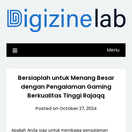
Skip
to
content
Menu
Bersiaplah untuk Menang Besar
dengan Pengalaman Gaming
Berkualitas Tinggi Rajaqq
Posted on
October 27, 2024
Apakah Anda siap untuk membawa pengalaman