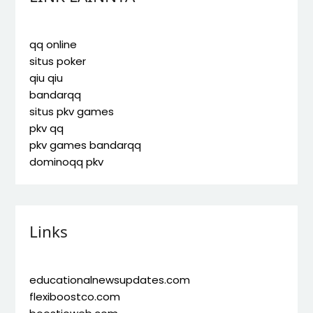
qq online
situs poker
qiu qiu
bandarqq
situs pkv games
pkv qq
pkv games bandarqq
dominoqq pkv
Links
educationalnewsupdates.com
flexiboostco.com