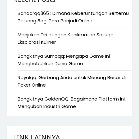
Bandarqq365 : Dimana Keberuntungan Bertemu
Peluang Bagi Para Penjudi Online
Manjakan Diri dengan Kenikmatan Satuqq:
Eksplorasi Kuliner
Bangkitnya Sumoqq: Mengapa Game Ini
Menghebohkan Dunia Game
Royalqq: Gerbang Anda untuk Menang Besar di
Poker Online
Bangkitnya GoldenQQ: Bagaimana Platform Ini
Mengubah Industri Game
LINK LAINNYA