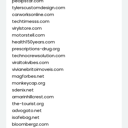
peolpstar.com
tylerscustomdesign.com
carworksonline.com
techtimesss.com
virylstore.com
motorstell.com
health150years.com
prescriptions-drug.org
technocrewsolution.com
viraltokvibes.com
vivianebritoimoveis.com
magforbes.net
monkeycap.org
sdenix.net
amarinhillcrest.com
the-tourist.org
advogato.net
isafebag.net
bloombergz.com