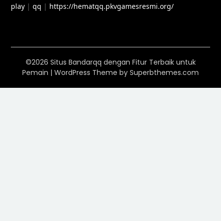
play
|
qq
|
https://hematqq.pkvgamesresmi.org/
©2026 Situs Bandarqq dengan Fitur Terbaik untuk
Pemain
| WordPress Theme by
Superbthemes.com