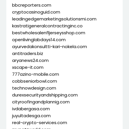
bbcreporters.com
cryptocasinoguid.com
leadingedgemarketingsolutionsmi.com
kastratigeneralcontractinginc.co
bestwholesalenfljerseysshop.com
openlivinglabdays14.com
ayurvedakonsultti-kari-nokela.com
antitraders.biz
aryanews24.com
xscape-it.com
777azino-mobile.com
cobbseniorbowl.com
technowdesign.com
durexsecurityandshipping.com
cityroofingandplannig.com
ivdabergasa.com
juyultadesga.com
real-crypto-services.com