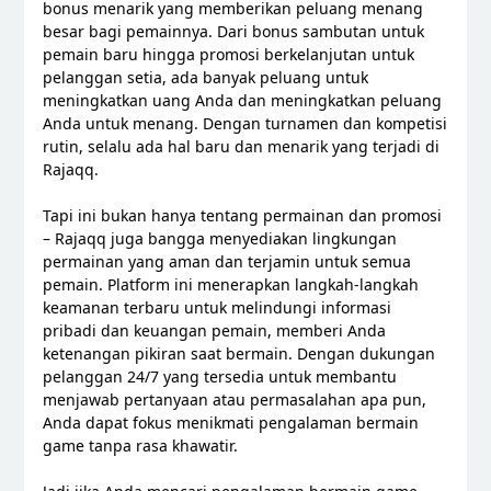
bonus menarik yang memberikan peluang menang
besar bagi pemainnya. Dari bonus sambutan untuk
pemain baru hingga promosi berkelanjutan untuk
pelanggan setia, ada banyak peluang untuk
meningkatkan uang Anda dan meningkatkan peluang
Anda untuk menang. Dengan turnamen dan kompetisi
rutin, selalu ada hal baru dan menarik yang terjadi di
Rajaqq.
Tapi ini bukan hanya tentang permainan dan promosi
– Rajaqq juga bangga menyediakan lingkungan
permainan yang aman dan terjamin untuk semua
pemain. Platform ini menerapkan langkah-langkah
keamanan terbaru untuk melindungi informasi
pribadi dan keuangan pemain, memberi Anda
ketenangan pikiran saat bermain. Dengan dukungan
pelanggan 24/7 yang tersedia untuk membantu
menjawab pertanyaan atau permasalahan apa pun,
Anda dapat fokus menikmati pengalaman bermain
game tanpa rasa khawatir.