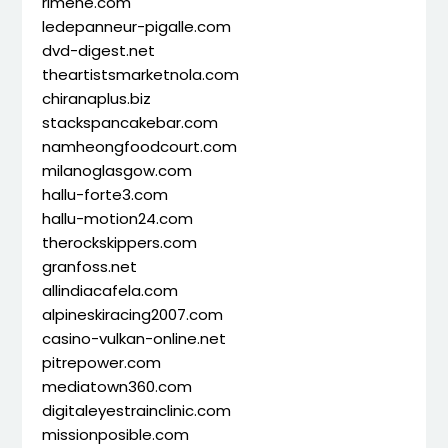
rimene.com
ledepanneur-pigalle.com
dvd-digest.net
theartistsmarketnola.com
chiranaplus.biz
stackspancakebar.com
namheongfoodcourt.com
milanoglasgow.com
hallu-forte3.com
hallu-motion24.com
therockskippers.com
granfoss.net
allindiacafela.com
alpineskiracing2007.com
casino-vulkan-online.net
pitrepower.com
mediatown360.com
digitaleyestrainclinic.com
missionposible.com