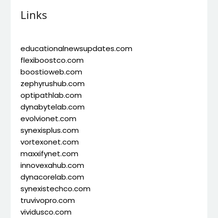
Links
educationalnewsupdates.com
flexiboostco.com
boostioweb.com
zephyrushub.com
optipathlab.com
dynabytelab.com
evolvionet.com
synexisplus.com
vortexonet.com
maxxifynet.com
innovexahub.com
dynacorelab.com
synexistechco.com
truvivopro.com
vividusco.com