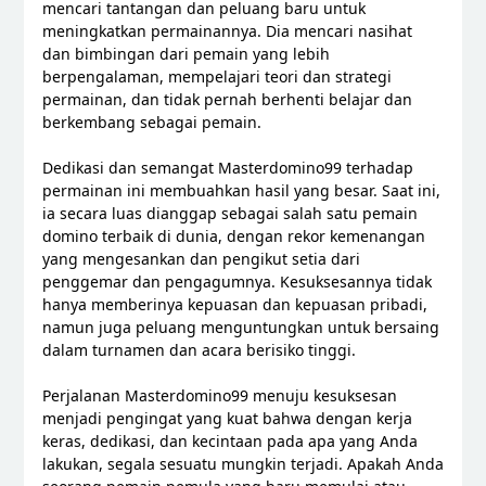
mencari tantangan dan peluang baru untuk
meningkatkan permainannya. Dia mencari nasihat
dan bimbingan dari pemain yang lebih
berpengalaman, mempelajari teori dan strategi
permainan, dan tidak pernah berhenti belajar dan
berkembang sebagai pemain.
Dedikasi dan semangat Masterdomino99 terhadap
permainan ini membuahkan hasil yang besar. Saat ini,
ia secara luas dianggap sebagai salah satu pemain
domino terbaik di dunia, dengan rekor kemenangan
yang mengesankan dan pengikut setia dari
penggemar dan pengagumnya. Kesuksesannya tidak
hanya memberinya kepuasan dan kepuasan pribadi,
namun juga peluang menguntungkan untuk bersaing
dalam turnamen dan acara berisiko tinggi.
Perjalanan Masterdomino99 menuju kesuksesan
menjadi pengingat yang kuat bahwa dengan kerja
keras, dedikasi, dan kecintaan pada apa yang Anda
lakukan, segala sesuatu mungkin terjadi. Apakah Anda