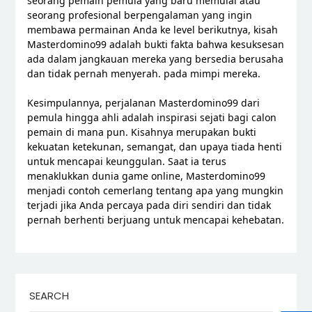
seorang pemain pemula yang baru memulai atau
seorang profesional berpengalaman yang ingin
membawa permainan Anda ke level berikutnya, kisah
Masterdomino99 adalah bukti fakta bahwa kesuksesan
ada dalam jangkauan mereka yang bersedia berusaha
dan tidak pernah menyerah. pada mimpi mereka.
Kesimpulannya, perjalanan Masterdomino99 dari
pemula hingga ahli adalah inspirasi sejati bagi calon
pemain di mana pun. Kisahnya merupakan bukti
kekuatan ketekunan, semangat, dan upaya tiada henti
untuk mencapai keunggulan. Saat ia terus
menaklukkan dunia game online, Masterdomino99
menjadi contoh cemerlang tentang apa yang mungkin
terjadi jika Anda percaya pada diri sendiri dan tidak
pernah berhenti berjuang untuk mencapai kehebatan.
SEARCH