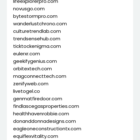
lifeexplorerpro.com
novusgo.com
bytestormpro.com
wanderlustchrono.com
culturetrendlab.com
trendsensehub.com
ticktockenigma.com
eulerxr.com
geekifygenius.com
orbitextech.com
magconnecttech.com
zenifyweb.com
livetogel.co
genmatfiredoor.com
findlascegasproperties.com
healthhavenrobbie.com
donanddonnadesigns.com
eagleoneconstructiontx.com
equiflexvitality.com