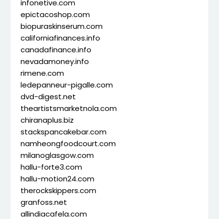
infonetive.com
epictacoshop.com
biopuraskinserum.com
californiafinances.info
canadafinance.info
nevadamoney.info
rimene.com
ledepanneur-pigalle.com
dvd-digest.net
theartistsmarketnola.com
chiranaplus.biz
stackspancakebar.com
namheongfoodcourt.com
milanoglasgow.com
hallu-forte3.com
hallu-motion24.com
therockskippers.com
granfoss.net
allindiacafela.com