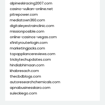
alpineskiracing2007.com
casino-vulkan-online.net
pitrepower.com
mediatown360.com
digitaleyestrainclinic.com
missionposible.com
online-casinos-vegas.com
xfinityrouterlogin.com
marketingjacks.com
topappliancereviews.com
trickytechupdates.com
hindiabhimaan.com
khabresach.com
thecbdblogs.com
autoresearchchemicals.com
apnabusinesskaro.com
suleckiego.com