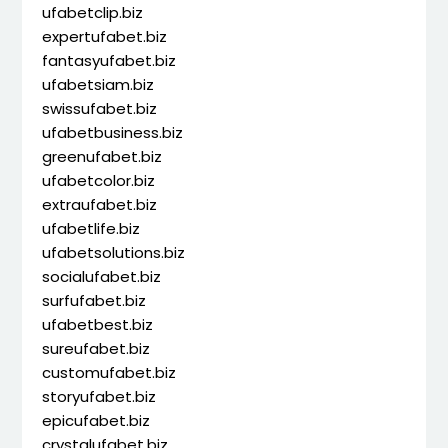
ufabetclip.biz
expertufabet.biz
fantasyufabet.biz
ufabetsiam.biz
swissufabet.biz
ufabetbusiness.biz
greenufabet.biz
ufabetcolor.biz
extraufabet.biz
ufabetlife.biz
ufabetsolutions.biz
socialufabet.biz
surfufabet.biz
ufabetbest.biz
sureufabet.biz
customufabet.biz
storyufabet.biz
epicufabet.biz
crystalufabet.biz