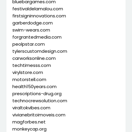
bluebargames.com
festivaldelamalou.com
firstsigninnovations.com
garberdodge.com
swim-wears.com
forgrantedmedia.com
peolpstar.com
tylerscustomdesign.com
carworksonline.com
techtimesss.com
virylstore.com
motorstell.com
health150years.com
prescriptions-drug.org
technocrewsolution.com
viraltokvibes.com
vivianebritoimoveis.com
magforbes.net
monkeycap.org