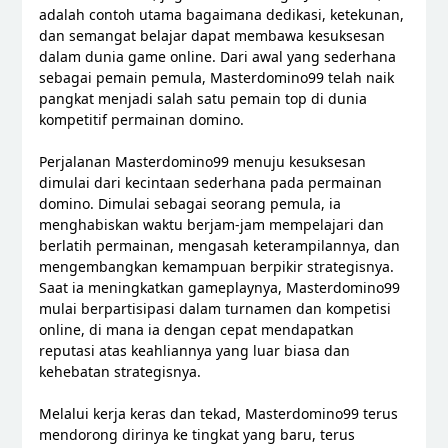
adalah contoh utama bagaimana dedikasi, ketekunan,
dan semangat belajar dapat membawa kesuksesan
dalam dunia game online. Dari awal yang sederhana
sebagai pemain pemula, Masterdomino99 telah naik
pangkat menjadi salah satu pemain top di dunia
kompetitif permainan domino.
Perjalanan Masterdomino99 menuju kesuksesan
dimulai dari kecintaan sederhana pada permainan
domino. Dimulai sebagai seorang pemula, ia
menghabiskan waktu berjam-jam mempelajari dan
berlatih permainan, mengasah keterampilannya, dan
mengembangkan kemampuan berpikir strategisnya.
Saat ia meningkatkan gameplaynya, Masterdomino99
mulai berpartisipasi dalam turnamen dan kompetisi
online, di mana ia dengan cepat mendapatkan
reputasi atas keahliannya yang luar biasa dan
kehebatan strategisnya.
Melalui kerja keras dan tekad, Masterdomino99 terus
mendorong dirinya ke tingkat yang baru, terus