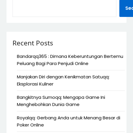
Se
Recent Posts
Bandarqq365 : Dimana Keberuntungan Bertemu
Peluang Bagi Para Penjudi Online
Manjakan Diri dengan Kenikmatan Satuqq:
Eksplorasi Kuliner
Bangkitnya Sumoqq: Mengapa Game Ini
Menghebohkan Dunia Game
Royalqq: Gerbang Anda untuk Menang Besar di
Poker Online