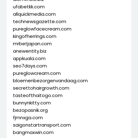
ufabetkk.com
allquickmedia.com
technewsgazette.com
pureglowfacecream.com
kingofherrings.com
mrbetjapan.com
anewentity.biz
appkuala.com
seo7days.com
pureglowcream.com
bloemenbezorgenvandaag.com
secrettohairgrowth.com
tasteofthaitogo.com
bunnynkitty.com
bezopasnik.org
fjmnxga.com
saigonstartransport.com
bangmaxwin.com