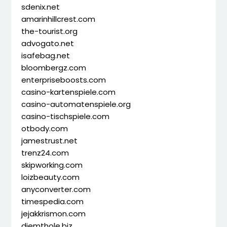
sdenix.net
amarinhillcrest.com
the-tourist.org
advogato.net
isafebag.net
bloombergz.com
enterpriseboosts.com
casino-kartenspiele.com
casino-automatenspiele.org
casino-tischspiele.com
otbody.com
jamestrust.net
trenz24.com
skipworking.com
loizbeauty.com
anyconverter.com
timespedia.com
jejakkrismon.com
diemthole.biz