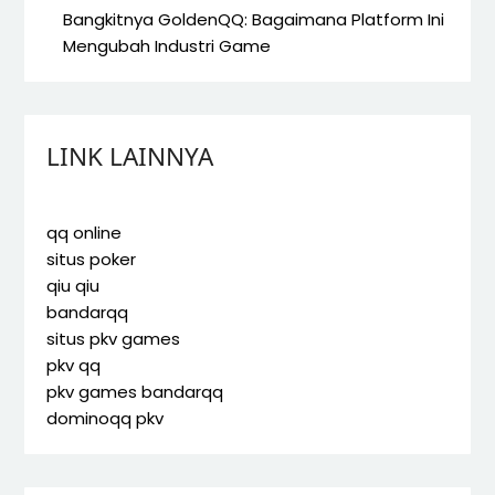
Bangkitnya GoldenQQ: Bagaimana Platform Ini
Mengubah Industri Game
LINK LAINNYA
qq online
situs poker
qiu qiu
bandarqq
situs pkv games
pkv qq
pkv games bandarqq
dominoqq pkv