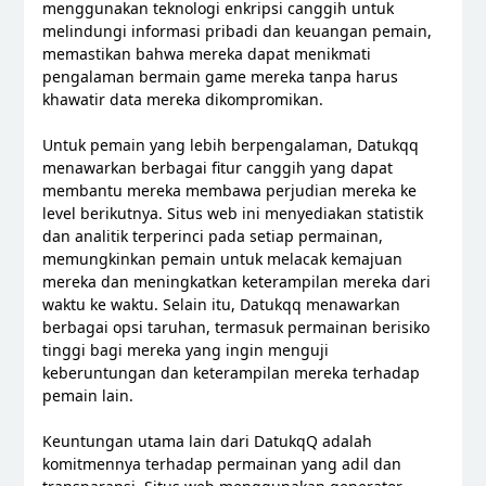
menggunakan teknologi enkripsi canggih untuk
melindungi informasi pribadi dan keuangan pemain,
memastikan bahwa mereka dapat menikmati
pengalaman bermain game mereka tanpa harus
khawatir data mereka dikompromikan.
Untuk pemain yang lebih berpengalaman, Datukqq
menawarkan berbagai fitur canggih yang dapat
membantu mereka membawa perjudian mereka ke
level berikutnya. Situs web ini menyediakan statistik
dan analitik terperinci pada setiap permainan,
memungkinkan pemain untuk melacak kemajuan
mereka dan meningkatkan keterampilan mereka dari
waktu ke waktu. Selain itu, Datukqq menawarkan
berbagai opsi taruhan, termasuk permainan berisiko
tinggi bagi mereka yang ingin menguji
keberuntungan dan keterampilan mereka terhadap
pemain lain.
Keuntungan utama lain dari DatukqQ adalah
komitmennya terhadap permainan yang adil dan