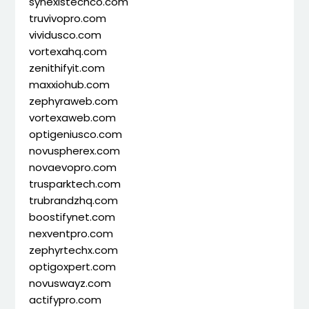
synexistechco.com
truvivopro.com
vividusco.com
vortexahq.com
zenithifyit.com
maxxiohub.com
zephyraweb.com
vortexaweb.com
optigeniusco.com
novuspherex.com
novaevopro.com
trusparktech.com
trubrandzhq.com
boostifynet.com
nexventpro.com
zephyrtechx.com
optigoxpert.com
novuswayz.com
actifypro.com