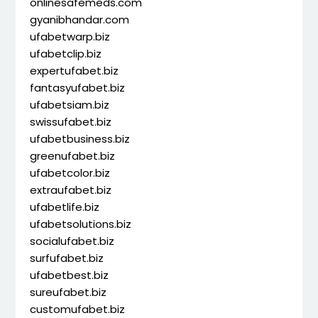
onlinesafemeds.com
gyanibhandar.com
ufabetwarp.biz
ufabetclip.biz
expertufabet.biz
fantasyufabet.biz
ufabetsiam.biz
swissufabet.biz
ufabetbusiness.biz
greenufabet.biz
ufabetcolor.biz
extraufabet.biz
ufabetlife.biz
ufabetsolutions.biz
socialufabet.biz
surfufabet.biz
ufabetbest.biz
sureufabet.biz
customufabet.biz