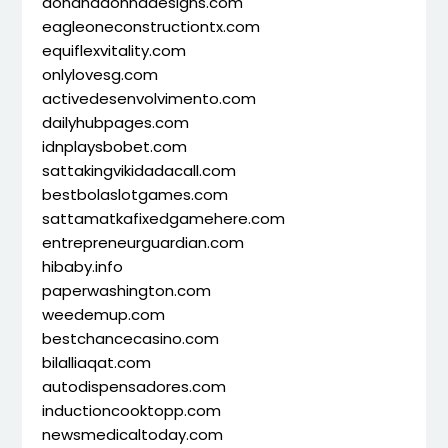
donanddonnadesigns.com
eagleoneconstructiontx.com
equiflexvitality.com
onlylovesg.com
activedesenvolvimento.com
dailyhubpages.com
idnplaysbobet.com
sattakingvikidadacall.com
bestbolaslotgames.com
sattamatkafixedgamehere.com
entrepreneurguardian.com
hibaby.info
paperwashington.com
weedemup.com
bestchancecasino.com
bilalliaqat.com
autodispensadores.com
inductioncooktopp.com
newsmedicaltoday.com