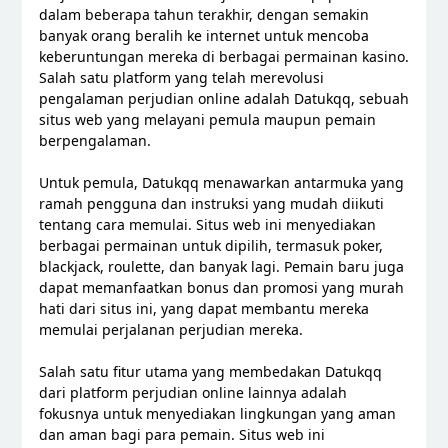
dalam beberapa tahun terakhir, dengan semakin
banyak orang beralih ke internet untuk mencoba
keberuntungan mereka di berbagai permainan kasino.
Salah satu platform yang telah merevolusi
pengalaman perjudian online adalah Datukqq, sebuah
situs web yang melayani pemula maupun pemain
berpengalaman.
Untuk pemula, Datukqq menawarkan antarmuka yang
ramah pengguna dan instruksi yang mudah diikuti
tentang cara memulai. Situs web ini menyediakan
berbagai permainan untuk dipilih, termasuk poker,
blackjack, roulette, dan banyak lagi. Pemain baru juga
dapat memanfaatkan bonus dan promosi yang murah
hati dari situs ini, yang dapat membantu mereka
memulai perjalanan perjudian mereka.
Salah satu fitur utama yang membedakan Datukqq
dari platform perjudian online lainnya adalah
fokusnya untuk menyediakan lingkungan yang aman
dan aman bagi para pemain. Situs web ini