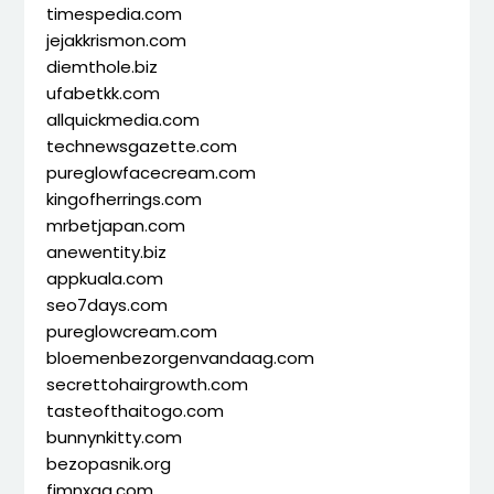
timespedia.com
jejakkrismon.com
diemthole.biz
ufabetkk.com
allquickmedia.com
technewsgazette.com
pureglowfacecream.com
kingofherrings.com
mrbetjapan.com
anewentity.biz
appkuala.com
seo7days.com
pureglowcream.com
bloemenbezorgenvandaag.com
secrettohairgrowth.com
tasteofthaitogo.com
bunnynkitty.com
bezopasnik.org
fjmnxga.com