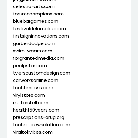
celestia-arts.com
forumchampions.com
bluebargames.com
festivaldelamalou.com
firstsigninnovations.com
garberdodge.com
swim-wears.com
forgrantedmedia.com
peolpstar.com
tylerscustomdesign.com
carworksonline.com
techtimesss.com
virylstore.com
motorstell.com
health150years.com
prescriptions-drug.org
technocrewsolution.com
viraltokvibes.com