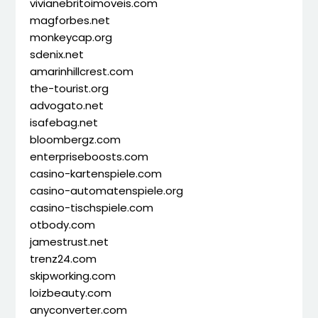
vivianebritoimoveis.com
magforbes.net
monkeycap.org
sdenix.net
amarinhillcrest.com
the-tourist.org
advogato.net
isafebag.net
bloombergz.com
enterpriseboosts.com
casino-kartenspiele.com
casino-automatenspiele.org
casino-tischspiele.com
otbody.com
jamestrust.net
trenz24.com
skipworking.com
loizbeauty.com
anyconverter.com