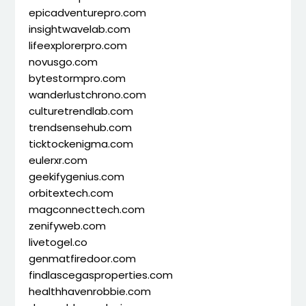
epicadventurepro.com
insightwavelab.com
lifeexplorerpro.com
novusgo.com
bytestormpro.com
wanderlustchrono.com
culturetrendlab.com
trendsensehub.com
ticktockenigma.com
eulerxr.com
geekifygenius.com
orbitextech.com
magconnecttech.com
zenifyweb.com
livetogel.co
genmatfiredoor.com
findlascegasproperties.com
healthhavenrobbie.com