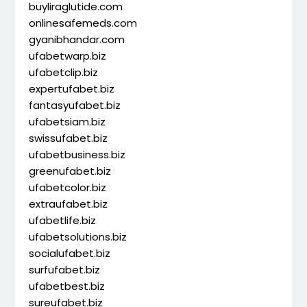
buyliraglutide.com
onlinesafemeds.com
gyanibhandar.com
ufabetwarp.biz
ufabetclip.biz
expertufabet.biz
fantasyufabet.biz
ufabetsiam.biz
swissufabet.biz
ufabetbusiness.biz
greenufabet.biz
ufabetcolor.biz
extraufabet.biz
ufabetlife.biz
ufabetsolutions.biz
socialufabet.biz
surfufabet.biz
ufabetbest.biz
sureufabet.biz