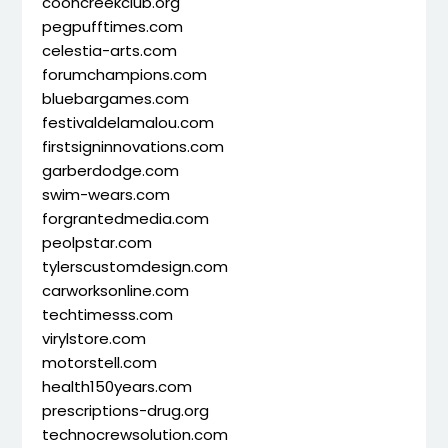
cooncreekclub.org
pegpufftimes.com
celestia-arts.com
forumchampions.com
bluebargames.com
festivaldelamalou.com
firstsigninnovations.com
garberdodge.com
swim-wears.com
forgrantedmedia.com
peolpstar.com
tylerscustomdesign.com
carworksonline.com
techtimesss.com
virylstore.com
motorstell.com
health150years.com
prescriptions-drug.org
technocrewsolution.com