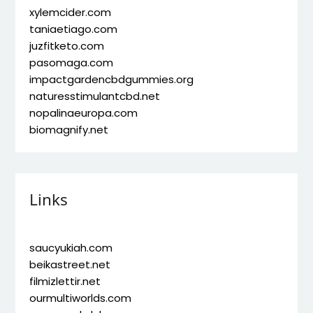
xylemcider.com
taniaetiago.com
juzfitketo.com
pasomaga.com
impactgardencbdgummies.org
naturesstimulantcbd.net
nopalinaeuropa.com
biomagnify.net
Links
saucyukiah.com
beikastreet.net
filmizlettir.net
ourmultiworlds.com