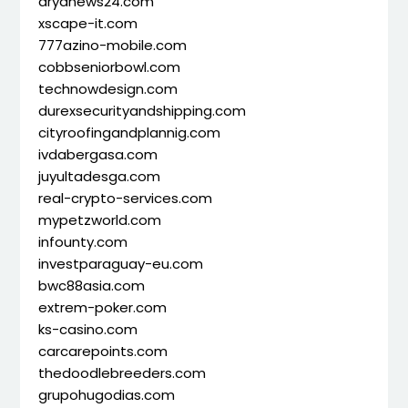
aryanews24.com
xscape-it.com
777azino-mobile.com
cobbseniorbowl.com
technowdesign.com
durexsecurityandshipping.com
cityroofingandplannig.com
ivdabergasa.com
juyultadesga.com
real-crypto-services.com
mypetzworld.com
infounty.com
investparaguay-eu.com
bwc88asia.com
extrem-poker.com
ks-casino.com
carcarepoints.com
thedoodlebreeders.com
grupohugodias.com