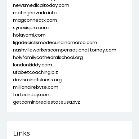
newsmedicaltoday.com
roofingnevada.info
magconnectx.com
synexispro.com
holayomi.com
ligadeciclismodecundinamarca.com
nashvilleworkerscompensationattorney.com
holyfamilycathedralschool.org
londonkiddy.com
ufabetcoaching.biz
davismindfulness.org
millionairebyte.com
fortechday.com
getcaminorealestateusa.xyz
Links