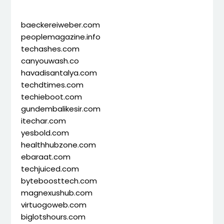
baeckereiweber.com
peoplemagazine.info
techashes.com
canyouwash.co
havadisantalya.com
techdtimes.com
techieboot.com
gundembalikesir.com
itechar.com
yesbold.com
healthhubzone.com
ebaraat.com
techjuiced.com
byteboosttech.com
magnexushub.com
virtuogoweb.com
biglotshours.com