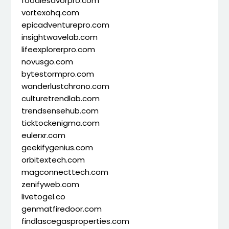
foodiesavorpro.com
vortexohq.com
epicadventurepro.com
insightwavelab.com
lifeexplorerpro.com
novusgo.com
bytestormpro.com
wanderlustchrono.com
culturetrendlab.com
trendsensehub.com
ticktockenigma.com
eulerxr.com
geekifygenius.com
orbitextech.com
magconnecttech.com
zenifyweb.com
livetogel.co
genmatfiredoor.com
findlascegasproperties.com