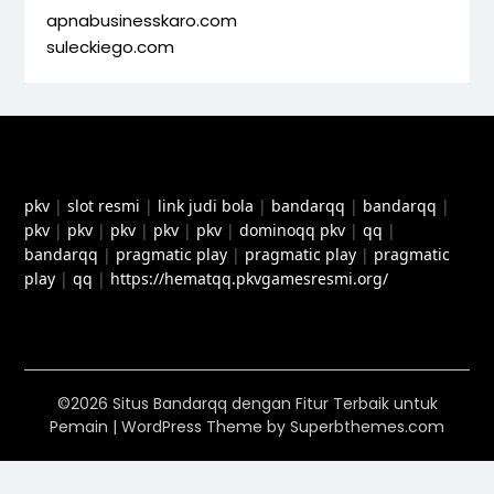
apnabusinesskaro.com
suleckiego.com
pkv
|
slot resmi
|
link judi bola
|
bandarqq
|
bandarqq
|
pkv
|
pkv
|
pkv
|
pkv
|
pkv
|
dominoqq pkv
|
qq
|
bandarqq
|
pragmatic play
|
pragmatic play
|
pragmatic
play
|
qq
|
https://hematqq.pkvgamesresmi.org/
©2026 Situs Bandarqq dengan Fitur Terbaik untuk
Pemain
| WordPress Theme by
Superbthemes.com