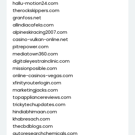
hallu-motion24.com
therockskippers.com
granfoss.net
allindiacafela.com
alpineskiracing2007.com
casino-vulkan-online.net
pitrepower.com
mediatown360.com
digitaleyestrainclinic.com
missionposible.com
online-casinos-vegas.com
xfinityrouterlogin.com
marketingjacks.com
topappliancereviews.com
trickytechupdates.com
hindiabhimaan.com
khabresach.com
thecbdblogs.com
autoresearchchemicals.com