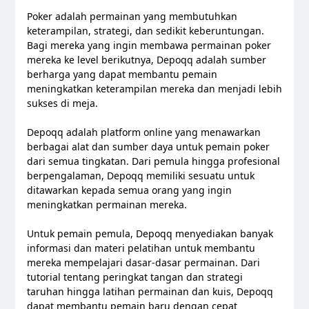
Poker adalah permainan yang membutuhkan
keterampilan, strategi, dan sedikit keberuntungan.
Bagi mereka yang ingin membawa permainan poker
mereka ke level berikutnya, Depoqq adalah sumber
berharga yang dapat membantu pemain
meningkatkan keterampilan mereka dan menjadi lebih
sukses di meja.
Depoqq adalah platform online yang menawarkan
berbagai alat dan sumber daya untuk pemain poker
dari semua tingkatan. Dari pemula hingga profesional
berpengalaman, Depoqq memiliki sesuatu untuk
ditawarkan kepada semua orang yang ingin
meningkatkan permainan mereka.
Untuk pemain pemula, Depoqq menyediakan banyak
informasi dan materi pelatihan untuk membantu
mereka mempelajari dasar-dasar permainan. Dari
tutorial tentang peringkat tangan dan strategi
taruhan hingga latihan permainan dan kuis, Depoqq
dapat membantu pemain baru dengan cepat