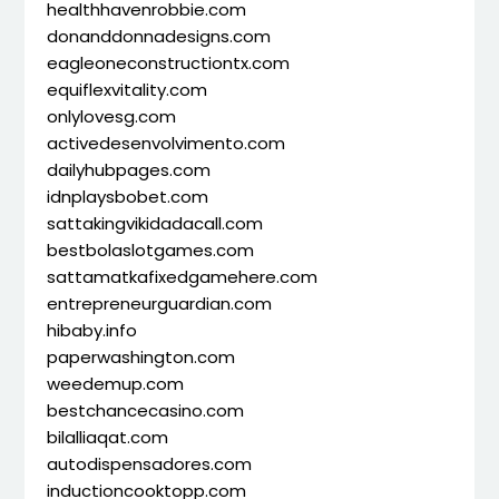
healthhavenrobbie.com
donanddonnadesigns.com
eagleoneconstructiontx.com
equiflexvitality.com
onlylovesg.com
activedesenvolvimento.com
dailyhubpages.com
idnplaysbobet.com
sattakingvikidadacall.com
bestbolaslotgames.com
sattamatkafixedgamehere.com
entrepreneurguardian.com
hibaby.info
paperwashington.com
weedemup.com
bestchancecasino.com
bilalliaqat.com
autodispensadores.com
inductioncooktopp.com