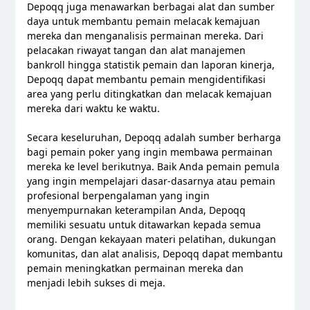
Depoqq juga menawarkan berbagai alat dan sumber
daya untuk membantu pemain melacak kemajuan
mereka dan menganalisis permainan mereka. Dari
pelacakan riwayat tangan dan alat manajemen
bankroll hingga statistik pemain dan laporan kinerja,
Depoqq dapat membantu pemain mengidentifikasi
area yang perlu ditingkatkan dan melacak kemajuan
mereka dari waktu ke waktu.
Secara keseluruhan, Depoqq adalah sumber berharga
bagi pemain poker yang ingin membawa permainan
mereka ke level berikutnya. Baik Anda pemain pemula
yang ingin mempelajari dasar-dasarnya atau pemain
profesional berpengalaman yang ingin
menyempurnakan keterampilan Anda, Depoqq
memiliki sesuatu untuk ditawarkan kepada semua
orang. Dengan kekayaan materi pelatihan, dukungan
komunitas, dan alat analisis, Depoqq dapat membantu
pemain meningkatkan permainan mereka dan
menjadi lebih sukses di meja.