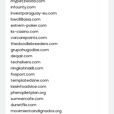
mypetzworld.com
infounty.com
investparaguay-eu.com
bwc88asia.com
extrem-poker.com
ks-casino.com
carcarepoints.com
thedoodlebreeders.com
grupohugodias.com
deqair.com
techsilvers.com
ningkatinskill.com
fivsport.com
templatedzine.com
lawinfoadvice.com
phenqdietplan.org
sumnercafe.com
dunetflix.com
movimientoindignados.org