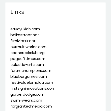
Links
saucyukiah.com
beikastreet.net
filmizlettir.net
ourmultiworlds.com
cooncreekclub.org
pegpufftimes.com
celestia-arts.com
forumchampions.com
bluebargames.com
festivaldelamalou.com
firstsigninnovations.com
garberdodge.com
swim-wears.com
forgrantedmedia.com