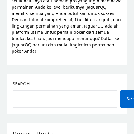
seluk-beluknya atau pemain pro yang ingin membawa
permainan Anda ke level berikutnya, JaguarQQ
memiliki semua yang Anda butuhkan untuk sukses.
Dengan tutorial komprehensif, fitur-fitur canggih, dan
lingkungan permainan yang aman, JaguarQQ adalah
platform utama untuk pemain poker dari semua
tingkat keahlian. Jadi mengapa menunggu? Daftar ke
JaguarQQ hari ini dan mulai tingkatkan permainan
poker Anda!
SEARCH
Se
Recent Posts