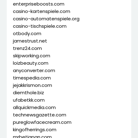
enterpriseboosts.com
casino-kartenspiele.com
casino-automatenspiele.org
casino-tischspiele.com
otbody.com
jamestrust.net
trenz24.com
skipworking.com
loizbeauty.com
anyconverter.com
timespedia.com
jejakkrismon.com
diemthole.biz
ufabetkk.com
allquickmedia.com
technewsgazette.com
pureglowfacecream.com
kingofherrings.com
mrbetjapan.com