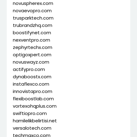
novuspherex.com
novaevopro.com
trusparktech.com
trubrandzhq.com
boostifynet.com
nexventpro.com
zephyrtechx.com
optigoxpert.com
novuswayz.com
actifypro.com
dynaboostx.com
instaflexco.com
innovistapro.com
flexiboostlab.com
vortexohqplus.com
swiftiopro.com
hamilelikbelirtisi.net
versalotech.com
techmaxco.com