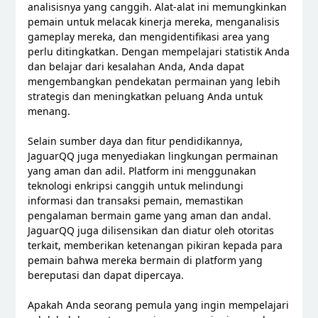
analisisnya yang canggih. Alat-alat ini memungkinkan
pemain untuk melacak kinerja mereka, menganalisis
gameplay mereka, dan mengidentifikasi area yang
perlu ditingkatkan. Dengan mempelajari statistik Anda
dan belajar dari kesalahan Anda, Anda dapat
mengembangkan pendekatan permainan yang lebih
strategis dan meningkatkan peluang Anda untuk
menang.
Selain sumber daya dan fitur pendidikannya,
JaguarQQ juga menyediakan lingkungan permainan
yang aman dan adil. Platform ini menggunakan
teknologi enkripsi canggih untuk melindungi
informasi dan transaksi pemain, memastikan
pengalaman bermain game yang aman dan andal.
JaguarQQ juga dilisensikan dan diatur oleh otoritas
terkait, memberikan ketenangan pikiran kepada para
pemain bahwa mereka bermain di platform yang
bereputasi dan dapat dipercaya.
Apakah Anda seorang pemula yang ingin mempelajari