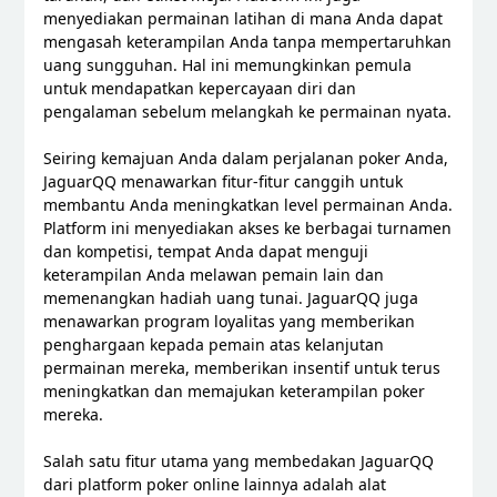
menyediakan permainan latihan di mana Anda dapat
mengasah keterampilan Anda tanpa mempertaruhkan
uang sungguhan. Hal ini memungkinkan pemula
untuk mendapatkan kepercayaan diri dan
pengalaman sebelum melangkah ke permainan nyata.
Seiring kemajuan Anda dalam perjalanan poker Anda,
JaguarQQ menawarkan fitur-fitur canggih untuk
membantu Anda meningkatkan level permainan Anda.
Platform ini menyediakan akses ke berbagai turnamen
dan kompetisi, tempat Anda dapat menguji
keterampilan Anda melawan pemain lain dan
memenangkan hadiah uang tunai. JaguarQQ juga
menawarkan program loyalitas yang memberikan
penghargaan kepada pemain atas kelanjutan
permainan mereka, memberikan insentif untuk terus
meningkatkan dan memajukan keterampilan poker
mereka.
Salah satu fitur utama yang membedakan JaguarQQ
dari platform poker online lainnya adalah alat