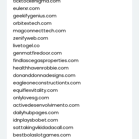
ticktockenigma.com
eulerxr.com
geekifygenius.com
orbitextech.com
magconnecttech.com
zenifyweb.com
livetogel.co
genmatfiredoor.com
findlascegasproperties.com
healthhavenrobbie.com
donanddonnadesigns.com
eagleoneconstructiontx.com
equiflexvitality.com
onlylovesg.com
activedesenvolvimento.com
dailyhubpages.com
idnplaysbobet.com
sattakingvikidadacall.com
bestbolaslotgames.com