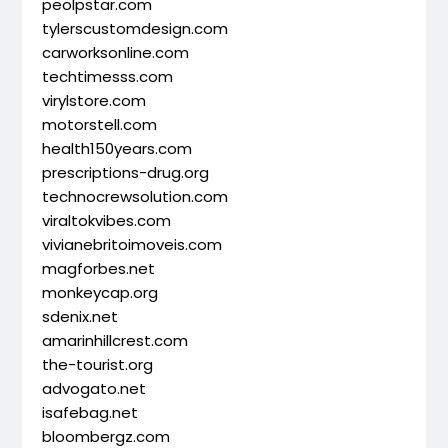
peolpstar.com
tylerscustomdesign.com
carworksonline.com
techtimesss.com
virylstore.com
motorstell.com
health150years.com
prescriptions-drug.org
technocrewsolution.com
viraltokvibes.com
vivianebritoimoveis.com
magforbes.net
monkeycap.org
sdenix.net
amarinhillcrest.com
the-tourist.org
advogato.net
isafebag.net
bloombergz.com