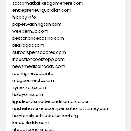
sattamatkafixedgamehere.com
entrepreneurguardian.com
hibaby.info
paperwashington.com
weedemup.com
bestchancecasino.com
bilalliaqat.com
autodispensadores.com
inductioncooktopp.com
newsmedicaltoday.com
roofingnevada.info
magconnectx.com
synexispro.com
holayomi.com
ligadeciclismodecundinamarca.com
nashvilleworkerscompensationattorney.com
holyfamilycathedralschool.org
londonkiddy.com
ufabetcoaching.biz