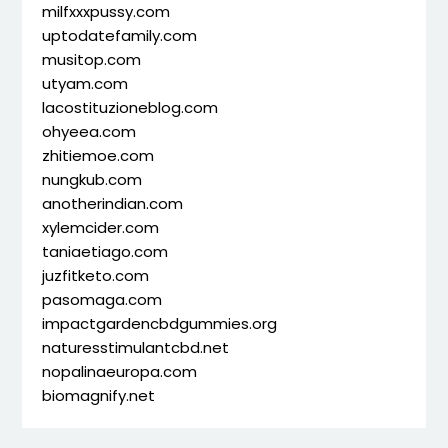
milfxxxpussy.com
uptodatefamily.com
musitop.com
utyam.com
lacostituzioneblog.com
ohyeea.com
zhitiemoe.com
nungkub.com
anotherindian.com
xylemcider.com
taniaetiago.com
juzfitketo.com
pasomaga.com
impactgardencbdgummies.org
naturesstimulantcbd.net
nopalinaeuropa.com
biomagnify.net