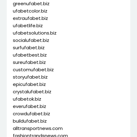
greenufabet.biz
ufabetcolor.biz
extraufabet.biz
ufabetlife.biz
ufabetsolutions.biz
socialufabet.biz
surfufabet.biz
ufabetbest.biz
sureufabet.biz
customufabet.biz
storyufabet.biz
epicufabet.biz
crystalufabet.biz
ufabetok.biz
everufabet.biz
crowdufabet.biz
buildufabet.biz
alltransportnews.com
fashiontrandsnews.com