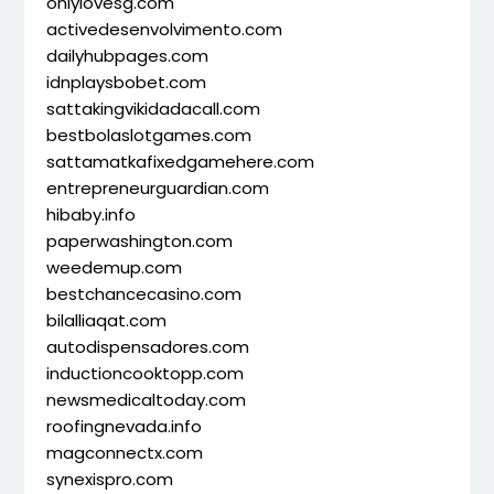
onlylovesg.com
activedesenvolvimento.com
dailyhubpages.com
idnplaysbobet.com
sattakingvikidadacall.com
bestbolaslotgames.com
sattamatkafixedgamehere.com
entrepreneurguardian.com
hibaby.info
paperwashington.com
weedemup.com
bestchancecasino.com
bilalliaqat.com
autodispensadores.com
inductioncooktopp.com
newsmedicaltoday.com
roofingnevada.info
magconnectx.com
synexispro.com