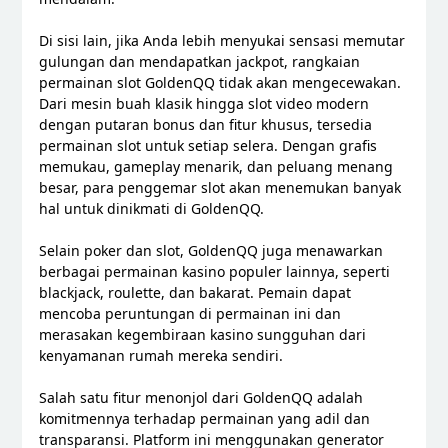
Di sisi lain, jika Anda lebih menyukai sensasi memutar
gulungan dan mendapatkan jackpot, rangkaian
permainan slot GoldenQQ tidak akan mengecewakan.
Dari mesin buah klasik hingga slot video modern
dengan putaran bonus dan fitur khusus, tersedia
permainan slot untuk setiap selera. Dengan grafis
memukau, gameplay menarik, dan peluang menang
besar, para penggemar slot akan menemukan banyak
hal untuk dinikmati di GoldenQQ.
Selain poker dan slot, GoldenQQ juga menawarkan
berbagai permainan kasino populer lainnya, seperti
blackjack, roulette, dan bakarat. Pemain dapat
mencoba peruntungan di permainan ini dan
merasakan kegembiraan kasino sungguhan dari
kenyamanan rumah mereka sendiri.
Salah satu fitur menonjol dari GoldenQQ adalah
komitmennya terhadap permainan yang adil dan
transparansi. Platform ini menggunakan generator