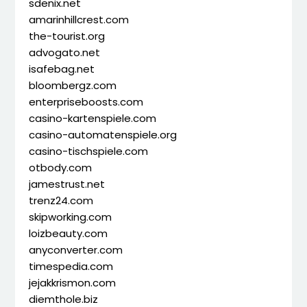
sdenix.net
amarinhillcrest.com
the-tourist.org
advogato.net
isafebag.net
bloombergz.com
enterpriseboosts.com
casino-kartenspiele.com
casino-automatenspiele.org
casino-tischspiele.com
otbody.com
jamestrust.net
trenz24.com
skipworking.com
loizbeauty.com
anyconverter.com
timespedia.com
jejakkrismon.com
diemthole.biz