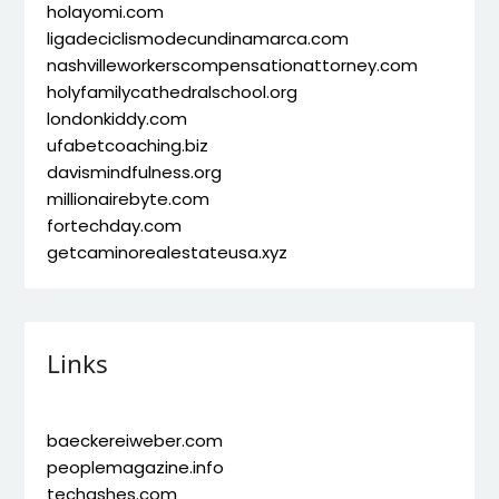
holayomi.com
ligadeciclismodecundinamarca.com
nashvilleworkerscompensationattorney.com
holyfamilycathedralschool.org
londonkiddy.com
ufabetcoaching.biz
davismindfulness.org
millionairebyte.com
fortechday.com
getcaminorealestateusa.xyz
Links
baeckereiweber.com
peoplemagazine.info
techashes.com