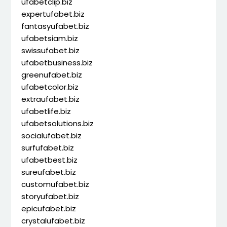
ufabetclip.biz
expertufabet.biz
fantasyufabet.biz
ufabetsiam.biz
swissufabet.biz
ufabetbusiness.biz
greenufabet.biz
ufabetcolor.biz
extraufabet.biz
ufabetlife.biz
ufabetsolutions.biz
socialufabet.biz
surfufabet.biz
ufabetbest.biz
sureufabet.biz
customufabet.biz
storyufabet.biz
epicufabet.biz
crystalufabet.biz