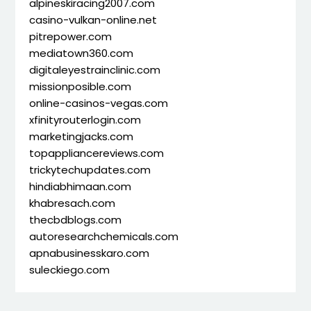
alpineskiracing2007.com
casino-vulkan-online.net
pitrepower.com
mediatown360.com
digitaleyestrainclinic.com
missionposible.com
online-casinos-vegas.com
xfinityrouterlogin.com
marketingjacks.com
topappliancereviews.com
trickytechupdates.com
hindiabhimaan.com
khabresach.com
thecbdblogs.com
autoresearchchemicals.com
apnabusinesskaro.com
suleckiego.com