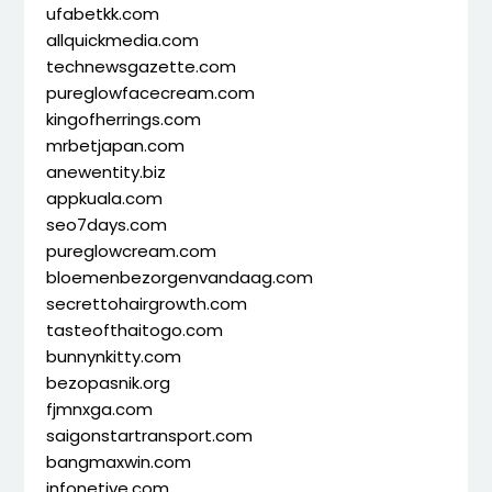
ufabetkk.com
allquickmedia.com
technewsgazette.com
pureglowfacecream.com
kingofherrings.com
mrbetjapan.com
anewentity.biz
appkuala.com
seo7days.com
pureglowcream.com
bloemenbezorgenvandaag.com
secrettohairgrowth.com
tasteofthaitogo.com
bunnynkitty.com
bezopasnik.org
fjmnxga.com
saigonstartransport.com
bangmaxwin.com
infonetive.com