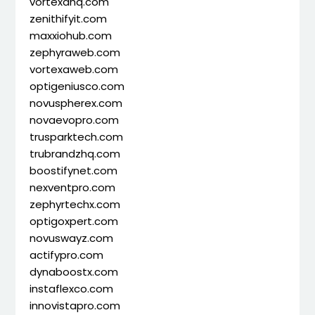
vortexahq.com
zenithifyit.com
maxxiohub.com
zephyraweb.com
vortexaweb.com
optigeniusco.com
novuspherex.com
novaevopro.com
trusparktech.com
trubrandzhq.com
boostifynet.com
nexventpro.com
zephyrtechx.com
optigoxpert.com
novuswayz.com
actifypro.com
dynaboostx.com
instaflexco.com
innovistapro.com