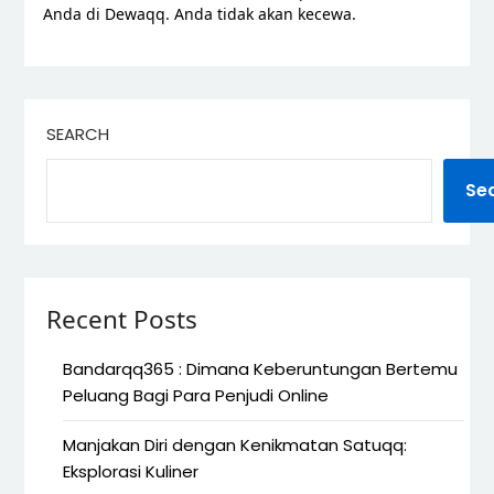
Anda di Dewaqq. Anda tidak akan kecewa.
SEARCH
Se
Recent Posts
Bandarqq365 : Dimana Keberuntungan Bertemu
Peluang Bagi Para Penjudi Online
Manjakan Diri dengan Kenikmatan Satuqq:
Eksplorasi Kuliner