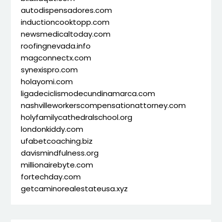
autodispensadores.com
inductioncooktopp.com
newsmedicaltoday.com
roofingnevada.info
magconnectx.com
synexispro.com
holayomi.com
ligadeciclismodecundinamarca.com
nashvilleworkerscompensationattorney.com
holyfamilycathedralschool.org
londonkiddy.com
ufabetcoaching.biz
davismindfulness.org
millionairebyte.com
fortechday.com
getcaminorealestateusa.xyz