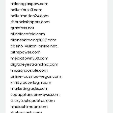
milanoglasgow.com
hallu-forte3.com
hallu-motion24.com
therockskippers.com
granfoss.net
allindiacafela.com
alpineskiracing2007.com
casino-vulkan-online.net
pitrepower.com
mediatown360.com
digitaleyestrainclinic.com
missionposible.com
online-casinos-vegas.com
xfinityrouterlogin.com
marketingjacks.com
topappliancereviews.com
trickytechupdates.com
hindiabhimaan.com
khabresach.com