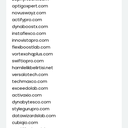
optigoxpert.com
novuswayz.com
actifypro.com
dynaboostx.com
instaflexco.com
innovistapro.com
flexiboostlab.com
vortexohqplus.com
swiftiopro.com
hamilelikbelirtisi.net
versalotech.com
techmaxco.com
exceedolab.com
activaxio.com
dynabytesco.com
stylegurupro.com
datawizardslab.com
cubiqio.com