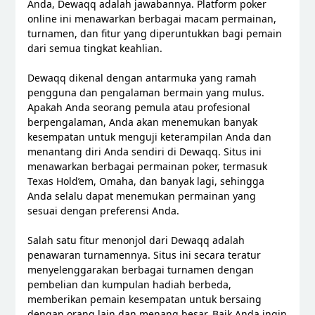
Anda, Dewaqq adalah jawabannya. Platform poker
online ini menawarkan berbagai macam permainan,
turnamen, dan fitur yang diperuntukkan bagi pemain
dari semua tingkat keahlian.
Dewaqq dikenal dengan antarmuka yang ramah
pengguna dan pengalaman bermain yang mulus.
Apakah Anda seorang pemula atau profesional
berpengalaman, Anda akan menemukan banyak
kesempatan untuk menguji keterampilan Anda dan
menantang diri Anda sendiri di Dewaqq. Situs ini
menawarkan berbagai permainan poker, termasuk
Texas Hold’em, Omaha, dan banyak lagi, sehingga
Anda selalu dapat menemukan permainan yang
sesuai dengan preferensi Anda.
Salah satu fitur menonjol dari Dewaqq adalah
penawaran turnamennya. Situs ini secara teratur
menyelenggarakan berbagai turnamen dengan
pembelian dan kumpulan hadiah berbeda,
memberikan pemain kesempatan untuk bersaing
dengan orang lain dan menang besar. Baik Anda ingin