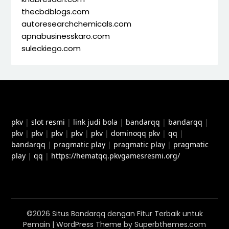
thecbdblogs.com
autoresearchchemicals.com
apnabusinesskaro.com
suleckiego.com
pkv
|
slot resmi
|
link judi bola
|
bandarqq
|
bandarqq
|
pkv
|
pkv
|
pkv
|
pkv
|
pkv
|
dominoqq pkv
|
qq
|
bandarqq
|
pragmatic play
|
pragmatic play
|
pragmatic
play
|
qq
|
https://hematqq.pkvgamesresmi.org/
©2026 Situs Bandarqq dengan Fitur Terbaik untuk
Pemain
| WordPress Theme by
Superbthemes.com