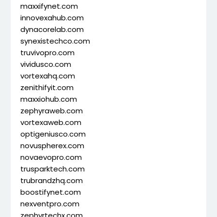
maxxifynet.com
innovexahub.com
dynacorelab.com
synexistechco.com
truvivopro.com
vividusco.com
vortexahq.com
zenithifyit.com
maxxiohub.com
zephyraweb.com
vortexaweb.com
optigeniusco.com
novuspherex.com
novaevopro.com
trusparktech.com
trubrandzhq.com
boostifynet.com
nexventpro.com
zephyrtechx.com