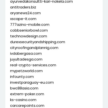
ayurvedakonsultti-kari-nokela.com
antitraders.biz
aryanews24.com
xscape-it.com
777azino-mobile.com
cobbseniorbowl.com
technowdesign.com
durexsecurityandshipping.com
cityroofingandplannig.com
ivdabergasa.com
juyultadesga.com
real-crypto-services.com
mypetzworld.com
infounty.com
investparaguay-eu.com
bwc88asia.com
extrem-poker.com
ks-casino.com
carcarepoints.com