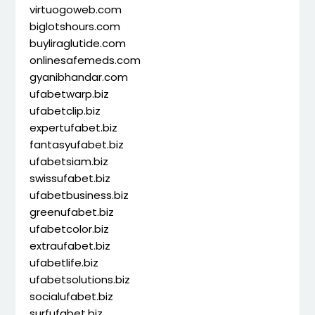
virtuogoweb.com
biglotshours.com
buyliraglutide.com
onlinesafemeds.com
gyanibhandar.com
ufabetwarp.biz
ufabetclip.biz
expertufabet.biz
fantasyufabet.biz
ufabetsiam.biz
swissufabet.biz
ufabetbusiness.biz
greenufabet.biz
ufabetcolor.biz
extraufabet.biz
ufabetlife.biz
ufabetsolutions.biz
socialufabet.biz
surfufabet.biz