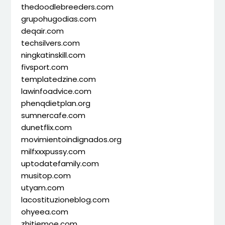
thedoodlebreeders.com
grupohugodias.com
deqair.com
techsilvers.com
ningkatinskill.com
fivsport.com
templatedzine.com
lawinfoadvice.com
phenqdietplan.org
sumnercafe.com
dunetflix.com
movimientoindignados.org
milfxxxpussy.com
uptodatefamily.com
musitop.com
utyam.com
lacostituzioneblog.com
ohyeea.com
zhitiemoe.com