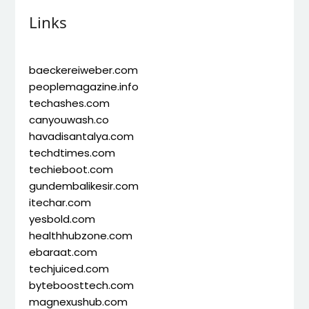
Links
baeckereiweber.com
peoplemagazine.info
techashes.com
canyouwash.co
havadisantalya.com
techdtimes.com
techieboot.com
gundembalikesir.com
itechar.com
yesbold.com
healthhubzone.com
ebaraat.com
techjuiced.com
byteboosttech.com
magnexushub.com