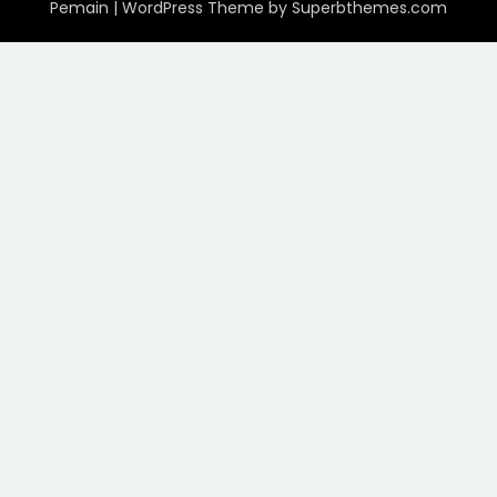
Pemain
| WordPress Theme by
Superbthemes.com