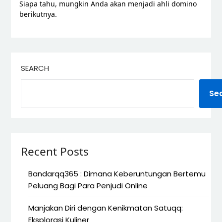
Siapa tahu, mungkin Anda akan menjadi ahli domino
berikutnya.
SEARCH
Se
Recent Posts
Bandarqq365 : Dimana Keberuntungan Bertemu
Peluang Bagi Para Penjudi Online
Manjakan Diri dengan Kenikmatan Satuqq:
Eksplorasi Kuliner