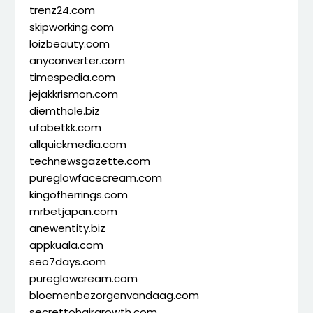
trenz24.com
skipworking.com
loizbeauty.com
anyconverter.com
timespedia.com
jejakkrismon.com
diemthole.biz
ufabetkk.com
allquickmedia.com
technewsgazette.com
pureglowfacecream.com
kingofherrings.com
mrbetjapan.com
anewentity.biz
appkuala.com
seo7days.com
pureglowcream.com
bloemenbezorgenvandaag.com
secrettohairgrowth.com