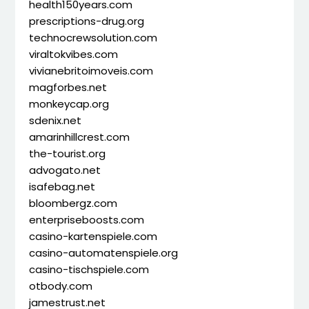
health150years.com
prescriptions-drug.org
technocrewsolution.com
viraltokvibes.com
vivianebritoimoveis.com
magforbes.net
monkeycap.org
sdenix.net
amarinhillcrest.com
the-tourist.org
advogato.net
isafebag.net
bloombergz.com
enterpriseboosts.com
casino-kartenspiele.com
casino-automatenspiele.org
casino-tischspiele.com
otbody.com
jamestrust.net