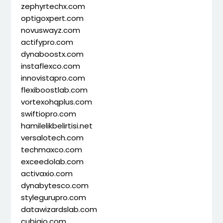
zephyrtechx.com
optigoxpert.com
novuswayz.com
actifypro.com
dynaboostx.com
instaflexco.com
innovistapro.com
flexiboostlab.com
vortexohqplus.com
swiftiopro.com
hamilelikbelirtisi.net
versalotech.com
techmaxco.com
exceedolab.com
activaxio.com
dynabytesco.com
stylegurupro.com
datawizardslab.com
cubiqio.com