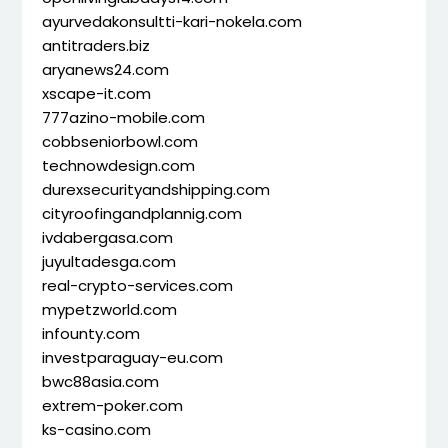
ayurvedakonsultti-kari-nokela.com
antitraders.biz
aryanews24.com
xscape-it.com
777azino-mobile.com
cobbseniorbowl.com
technowdesign.com
durexsecurityandshipping.com
cityroofingandplannig.com
ivdabergasa.com
juyultadesga.com
real-crypto-services.com
mypetzworld.com
infounty.com
investparaguay-eu.com
bwc88asia.com
extrem-poker.com
ks-casino.com