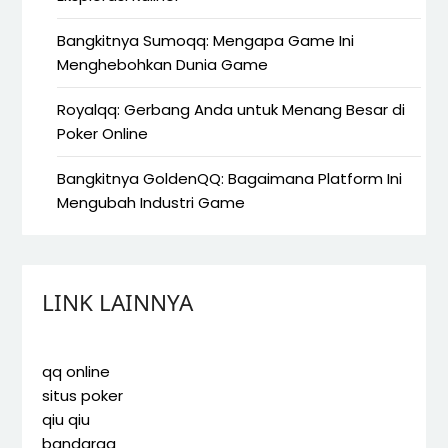
Bangkitnya Sumoqq: Mengapa Game Ini
Menghebohkan Dunia Game
Royalqq: Gerbang Anda untuk Menang Besar di
Poker Online
Bangkitnya GoldenQQ: Bagaimana Platform Ini
Mengubah Industri Game
LINK LAINNYA
qq online
situs poker
qiu qiu
bandarqq