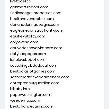
livetogel.co
genmatfiredoor.com
findlascegasproperties.com
healthhavenrobbie.com
donanddonnadesigns.com
eagleoneconstructiontx.com
equiflexvitality.com
onlylovesg.com
activedesenvolvimento.com
dailyhubpages.com
idnplaysbobet.com
sattakingvikidadacall.com
bestbolaslotgames.com
sattamatkafixedgamehere.com
entrepreneurguardian.com
hibaby.info
paperwashington.com
weedemup.com
bestchancecasino.com