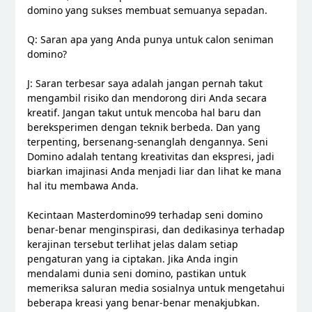
domino yang sukses membuat semuanya sepadan.
Q: Saran apa yang Anda punya untuk calon seniman
domino?
J: Saran terbesar saya adalah jangan pernah takut
mengambil risiko dan mendorong diri Anda secara
kreatif. Jangan takut untuk mencoba hal baru dan
bereksperimen dengan teknik berbeda. Dan yang
terpenting, bersenang-senanglah dengannya. Seni
Domino adalah tentang kreativitas dan ekspresi, jadi
biarkan imajinasi Anda menjadi liar dan lihat ke mana
hal itu membawa Anda.
Kecintaan Masterdomino99 terhadap seni domino
benar-benar menginspirasi, dan dedikasinya terhadap
kerajinan tersebut terlihat jelas dalam setiap
pengaturan yang ia ciptakan. Jika Anda ingin
mendalami dunia seni domino, pastikan untuk
memeriksa saluran media sosialnya untuk mengetahui
beberapa kreasi yang benar-benar menakjubkan.