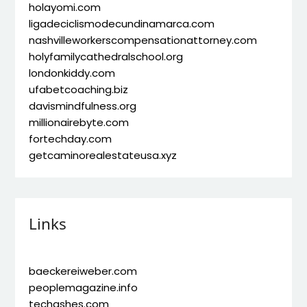
holayomi.com
ligadeciclismodecundinamarca.com
nashvilleworkerscompensationattorney.com
holyfamilycathedralschool.org
londonkiddy.com
ufabetcoaching.biz
davismindfulness.org
millionairebyte.com
fortechday.com
getcaminorealestateusa.xyz
Links
baeckereiweber.com
peoplemagazine.info
techashes.com