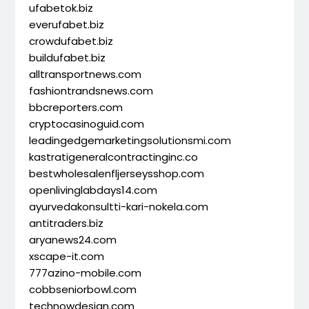
ufabetok.biz
everufabet.biz
crowdufabet.biz
buildufabet.biz
alltransportnews.com
fashiontrandsnews.com
bbcreporters.com
cryptocasinoguid.com
leadingedgemarketingsolutionsmi.com
kastratigeneralcontractinginc.co
bestwholesalenfljerseysshop.com
openlivinglabdays14.com
ayurvedakonsultti-kari-nokela.com
antitraders.biz
aryanews24.com
xscape-it.com
777azino-mobile.com
cobbseniorbowl.com
technowdesign.com