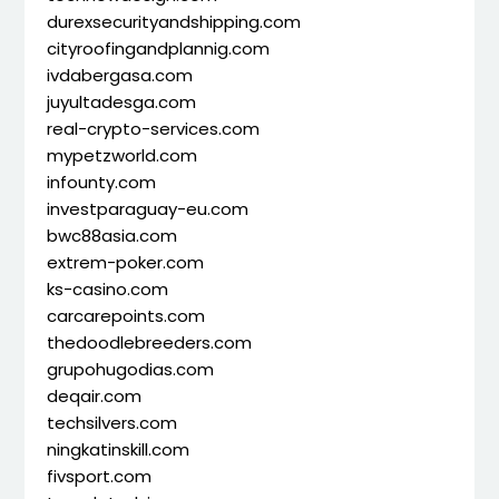
durexsecurityandshipping.com
cityroofingandplannig.com
ivdabergasa.com
juyultadesga.com
real-crypto-services.com
mypetzworld.com
infounty.com
investparaguay-eu.com
bwc88asia.com
extrem-poker.com
ks-casino.com
carcarepoints.com
thedoodlebreeders.com
grupohugodias.com
deqair.com
techsilvers.com
ningkatinskill.com
fivsport.com