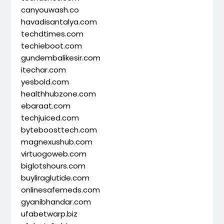
canyouwash.co
havadisantalya.com
techdtimes.com
techieboot.com
gundembalikesir.com
itechar.com
yesbold.com
healthhubzone.com
ebaraat.com
techjuiced.com
byteboosttech.com
magnexushub.com
virtuogoweb.com
biglotshours.com
buyliraglutide.com
onlinesafemeds.com
gyanibhandar.com
ufabetwarp.biz