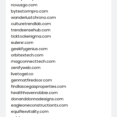
novusgo.com
bytestormpro.com
wanderlustchrono.com
culturetrendlab.com
trendsensehub.com
ticktockenigma.com
eulerxr.com
geekifygenius.com
orbitextech.com
magconnecttech.com
zenifyweb.com
livetogel.co
genmatfiredoor.com
findlascegasproperties.com
healthhavenrobbie.com
donanddonnadesigns.com
eagleoneconstructiontx.com
equiflexvitality.com