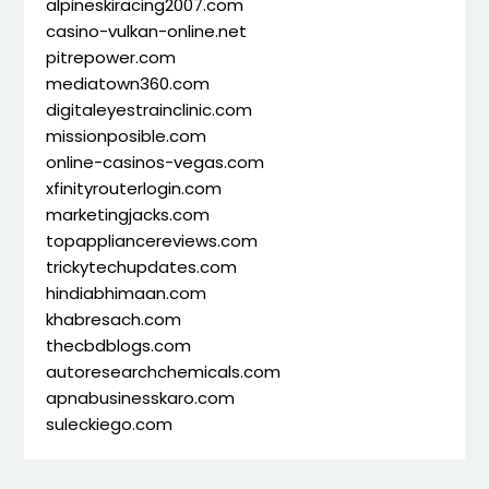
alpineskiracing2007.com
casino-vulkan-online.net
pitrepower.com
mediatown360.com
digitaleyestrainclinic.com
missionposible.com
online-casinos-vegas.com
xfinityrouterlogin.com
marketingjacks.com
topappliancereviews.com
trickytechupdates.com
hindiabhimaan.com
khabresach.com
thecbdblogs.com
autoresearchchemicals.com
apnabusinesskaro.com
suleckiego.com