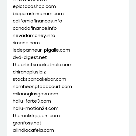
epictacoshop.com
biopuraskinserum.com
californiafinances.info
canadafinance.info
nevadamoney.info
rimene.com
ledepanneur-pigalle.com
dvd-digest.net
theartistsmarketnola.com
chiranaplus.biz
stackspancakebar.com
namheongfoodcourt.com
milanoglasgow.com
hallu-forte3.com
hallu-motion24.com
therockskippers.com
granfoss.net
allindiacafela.com