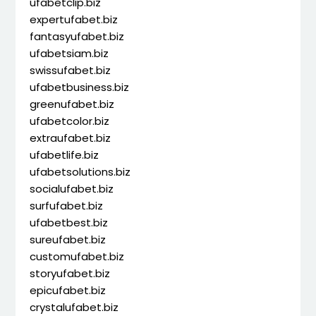
ufabetclip.biz
expertufabet.biz
fantasyufabet.biz
ufabetsiam.biz
swissufabet.biz
ufabetbusiness.biz
greenufabet.biz
ufabetcolor.biz
extraufabet.biz
ufabetlife.biz
ufabetsolutions.biz
socialufabet.biz
surfufabet.biz
ufabetbest.biz
sureufabet.biz
customufabet.biz
storyufabet.biz
epicufabet.biz
crystalufabet.biz