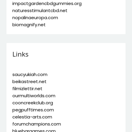
impactgardencbdgummies.org
naturesstimulantcbd.net
nopalinaeuropa.com
biomagnify.net
Links
saucyukiah.com
beikastreet.net
filmizlettir.net
ourmultiworlds.com
cooncreekclub.org
pegpufftimes.com
celestia-arts.com
forumchampions.com
bluebargames.com