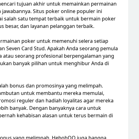
encari tujuan akhir untuk memainkan permainan
 jawabannya. Situs poker online populer ini
 salah satu tempat terbaik untuk bermain poker
s besar, dan layanan pelanggan terbaik.
ainan poker untuk memenuhi selera setiap
an Seven Card Stud. Apakah Anda seorang pemula
a atau seorang profesional berpengalaman yang
kan banyak pilihan untuk menghibur Anda di
dalah bonus dan promosinya yang melimpah.
sambutan untuk membantu mereka memulai,
mosi reguler dan hadiah loyalitas agar mereka
ebih banyak. Dengan banyaknya cara untuk
ernah kehabisan alasan untuk terus bermain di
n bonus yang melimpah, HebohQQ juga bangga