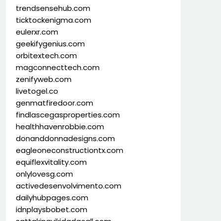
trendsensehub.com
ticktockenigma.com
eulerxr.com
geekifygenius.com
orbitextech.com
magconnecttech.com
zenifyweb.com
livetogel.co
genmatfiredoor.com
findlascegasproperties.com
healthhavenrobbie.com
donanddonnadesigns.com
eagleoneconstructiontx.com
equiflexvitality.com
onlylovesg.com
activedesenvolvimento.com
dailyhubpages.com
idnplaysbobet.com