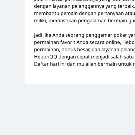
dengan layanan pelanggannya yang terbaik.
membantu pemain dengan pertanyaan atau
miliki, memastikan pengalaman bermain 
Jadi jika Anda seorang penggemar poker y
permainan favorit Anda secara online, He
permainan, bonus besar, dan layanan pela
HebohQQ dengan cepat menjadi salah satu si
Daftar hari ini dan mulailah bermain untu