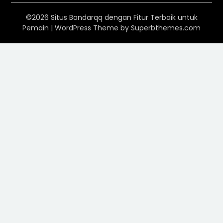
©2026 Situs Bandarqq dengan Fitur Terbaik untuk
Pemain
| WordPress Theme by
Superbthemes.com