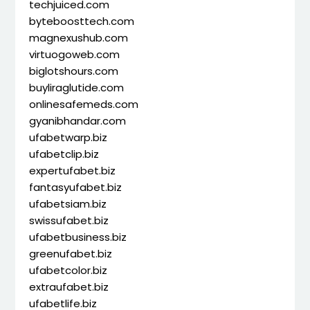
techjuiced.com
byteboosttech.com
magnexushub.com
virtuogoweb.com
biglotshours.com
buyliraglutide.com
onlinesafemeds.com
gyanibhandar.com
ufabetwarp.biz
ufabetclip.biz
expertufabet.biz
fantasyufabet.biz
ufabetsiam.biz
swissufabet.biz
ufabetbusiness.biz
greenufabet.biz
ufabetcolor.biz
extraufabet.biz
ufabetlife.biz