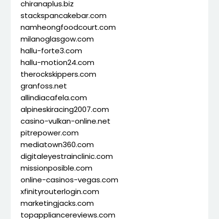
chiranaplus.biz
stackspancakebar.com
namheongfoodcourt.com
milanoglasgow.com
hallu-forte3.com
hallu-motion24.com
therockskippers.com
granfoss.net
allindiacafela.com
alpineskiracing2007.com
casino-vulkan-online.net
pitrepower.com
mediatown360.com
digitaleyestrainclinic.com
missionposible.com
online-casinos-vegas.com
xfinityrouterlogin.com
marketingjacks.com
topappliancereviews.com