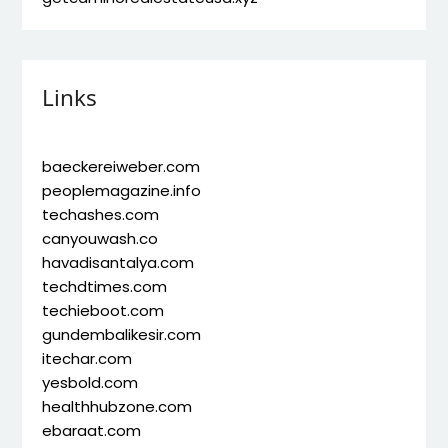
Links
baeckereiweber.com
peoplemagazine.info
techashes.com
canyouwash.co
havadisantalya.com
techdtimes.com
techieboot.com
gundembalikesir.com
itechar.com
yesbold.com
healthhubzone.com
ebaraat.com