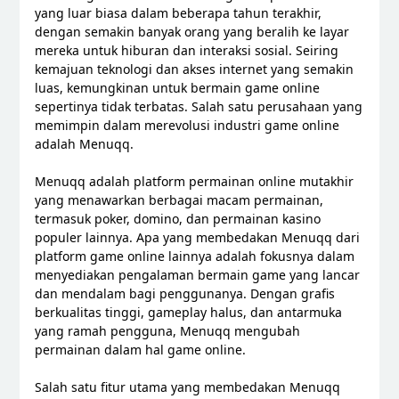
yang luar biasa dalam beberapa tahun terakhir,
dengan semakin banyak orang yang beralih ke layar
mereka untuk hiburan dan interaksi sosial. Seiring
kemajuan teknologi dan akses internet yang semakin
luas, kemungkinan untuk bermain game online
sepertinya tidak terbatas. Salah satu perusahaan yang
memimpin dalam merevolusi industri game online
adalah Menuqq.
Menuqq adalah platform permainan online mutakhir
yang menawarkan berbagai macam permainan,
termasuk poker, domino, dan permainan kasino
populer lainnya. Apa yang membedakan Menuqq dari
platform game online lainnya adalah fokusnya dalam
menyediakan pengalaman bermain game yang lancar
dan mendalam bagi penggunanya. Dengan grafis
berkualitas tinggi, gameplay halus, dan antarmuka
yang ramah pengguna, Menuqq mengubah
permainan dalam hal game online.
Salah satu fitur utama yang membedakan Menuqq