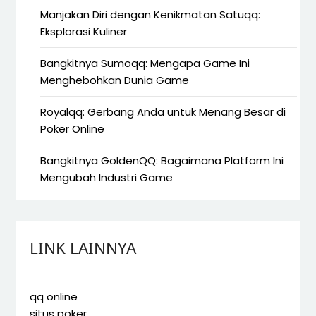
Manjakan Diri dengan Kenikmatan Satuqq:
Eksplorasi Kuliner
Bangkitnya Sumoqq: Mengapa Game Ini
Menghebohkan Dunia Game
Royalqq: Gerbang Anda untuk Menang Besar di
Poker Online
Bangkitnya GoldenQQ: Bagaimana Platform Ini
Mengubah Industri Game
LINK LAINNYA
qq online
situs poker