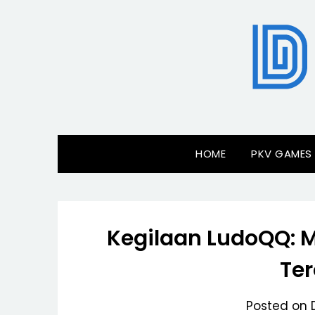
Skip
to
content
HOME
PKV GAMES
Kegilaan LudoQQ:
Ter
Posted on