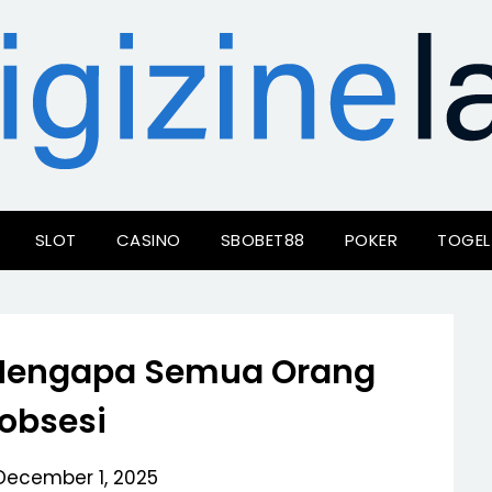
SLOT
CASINO
SBOBET88
POKER
TOGEL
 Mengapa Semua Orang
obsesi
December 1, 2025