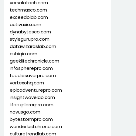
versalotech.com
techmaxco.com
exceedolab.com
activaxio.com
dynabytesco.com
stylegurupro.com
datawizardslab.com
cubiqio.com
geeklifechronicle.com
infospherepro.com
foodiesavorpro.com
vortexohq.com
epicadventurepro.com
insightwavelab.com
lifeexplorerpro.com
novusgo.com
bytestormpro.com
wanderlustchrono.com
culturetrendlab.com