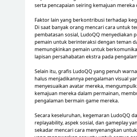
serta pencapaian seiring kemajuan mereka
Faktor lain yang berkontribusi terhadap k
Di saat banyak orang mencari cara untuk t
pembatasan sosial, LudoQQ menyediakan pl
pemain untuk berinteraksi dengan teman dan
memungkinkan pemain untuk berkomunikasi
lapisan persahabatan ekstra pada pengala
Selain itu, grafis LudoQQ yang penuh warn
halus menjadikannya pengalaman visual y
menyesuaikan avatar mereka, mengumpulkan 
kemajuan mereka dalam permainan, membuat
pengalaman bermain game mereka.
Secara keseluruhan, kegemaran LudoQQ dapa
replayability, aspek sosial, dan gameplay y
sekadar mencari cara menyenangkan untu