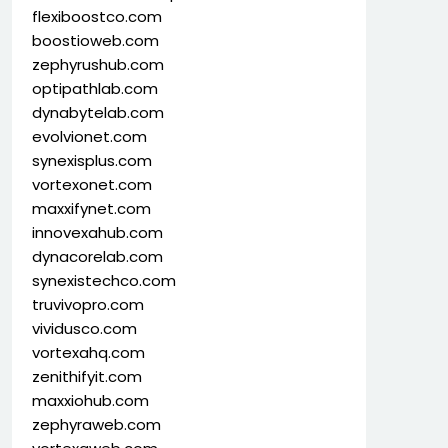
flexiboostco.com
boostioweb.com
zephyrushub.com
optipathlab.com
dynabytelab.com
evolvionet.com
synexisplus.com
vortexonet.com
maxxifynet.com
innovexahub.com
dynacorelab.com
synexistechco.com
truvivopro.com
vividusco.com
vortexahq.com
zenithifyit.com
maxxiohub.com
zephyraweb.com