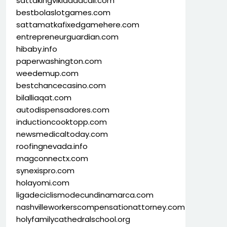
sattakingvikidadacall.com
bestbolaslotgames.com
sattamatkafixedgamehere.com
entrepreneurguardian.com
hibaby.info
paperwashington.com
weedemup.com
bestchancecasino.com
bilalliaqat.com
autodispensadores.com
inductioncooktopp.com
newsmedicaltoday.com
roofingnevada.info
magconnectx.com
synexispro.com
holayomi.com
ligadeciclismodecundinamarca.com
nashvilleworkerscompensationattorney.com
holyfamilycathedralschool.org