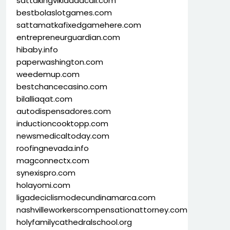
sattakingvikidadacall.com
bestbolaslotgames.com
sattamatkafixedgamehere.com
entrepreneurguardian.com
hibaby.info
paperwashington.com
weedemup.com
bestchancecasino.com
bilalliaqat.com
autodispensadores.com
inductioncooktopp.com
newsmedicaltoday.com
roofingnevada.info
magconnectx.com
synexispro.com
holayomi.com
ligadeciclismodecundinamarca.com
nashvilleworkerscompensationattorney.com
holyfamilycathedralschool.org