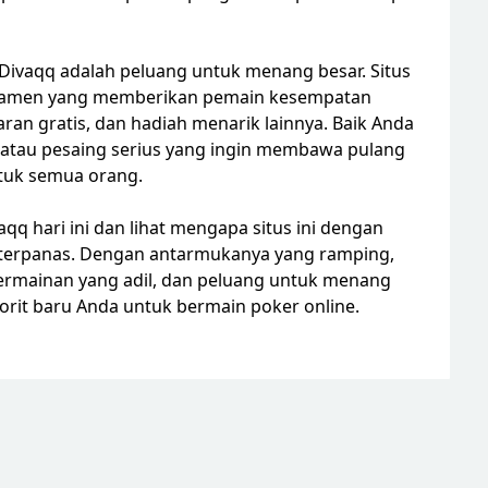
Divaqq adalah peluang untuk menang besar. Situs
rnamen yang memberikan pemain kesempatan
an gratis, dan hadiah menarik lainnya. Baik Anda
 atau pesaing serius yang ingin membawa pulang
ntuk semua orang.
q hari ini dan lihat mengapa situs ini dengan
ne terpanas. Dengan antarmukanya yang ramping,
rmainan yang adil, dan peluang untuk menang
vorit baru Anda untuk bermain poker online.