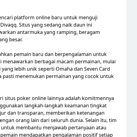
ncari platform online baru untuk menguji
ivaqq. Situs yang sedang naik daun ini
warkan antarmuka yang ramping, beragam
ng besar.
ahkan pemain baru dan berpengalaman untuk
ini menawarkan berbagai macam permainan, mulai
si yang lebih unik seperti Omaha dan Seven Card
nda pasti menemukan permainan yang cocok untuk
i situs poker online lainnya adalah komitmennya
enggunakan langkah-langkah keamanan tingkat
jur ​​dan transparan, memberikan ketenangan
ngan orang lain dari seluruh dunia. Selain itu, tim
ia untuk membantu menjawab pertanyaan atau
pemain mendapatkan pengalaman positif setiap