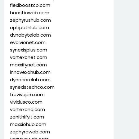
flexiboostco.com
boostioweb.com
zephyrushub.com
optipathlab.com
dynabytelab.com
evolvionet.com
synexisplus.com
vortexonet.com
maxxifynet.com
innovexahub.com
dynacorelab.com
synexistechco.com
truvivopro.com
vividusco.com
vortexahq.com
zenithifyit.com
maxxiohub.com
zephyraweb.com