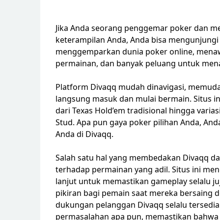
Jika Anda seorang penggemar poker dan me
keterampilan Anda, Anda bisa mengunjungi D
menggemparkan dunia poker online, mena
permainan, dan banyak peluang untuk mena
Platform Divaqq mudah dinavigasi, memud
langsung masuk dan mulai bermain. Situs 
dari Texas Hold’em tradisional hingga varia
Stud. Apa pun gaya poker pilihan Anda, A
Anda di Divaqq.
Salah satu hal yang membedakan Divaqq dar
terhadap permainan yang adil. Situs ini m
lanjut untuk memastikan gameplay selalu ju
pikiran bagi pemain saat mereka bersaing de
dukungan pelanggan Divaqq selalu tersed
permasalahan apa pun, memastikan bahwa 