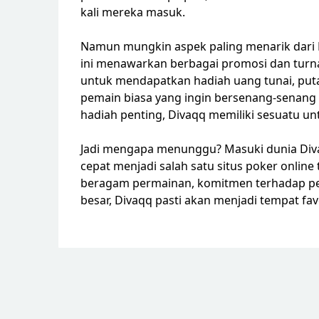
kali mereka masuk.
Namun mungkin aspek paling menarik dari 
ini menawarkan berbagai promosi dan tu
untuk mendapatkan hadiah uang tunai, putar
pemain biasa yang ingin bersenang-senang
hadiah penting, Divaqq memiliki sesuatu u
Jadi mengapa menunggu? Masuki dunia Divaq
cepat menjadi salah satu situs poker onli
beragam permainan, komitmen terhadap pe
besar, Divaqq pasti akan menjadi tempat fa