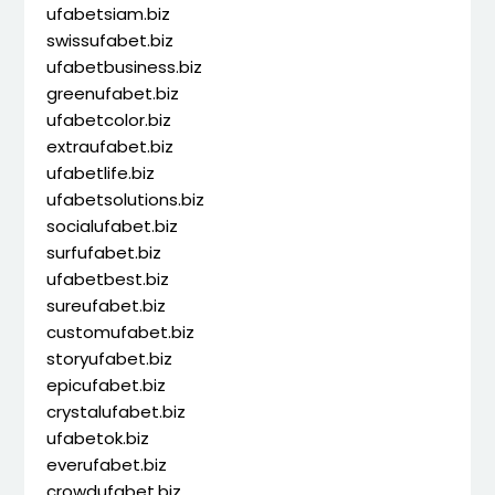
ufabetsiam.biz
swissufabet.biz
ufabetbusiness.biz
greenufabet.biz
ufabetcolor.biz
extraufabet.biz
ufabetlife.biz
ufabetsolutions.biz
socialufabet.biz
surfufabet.biz
ufabetbest.biz
sureufabet.biz
customufabet.biz
storyufabet.biz
epicufabet.biz
crystalufabet.biz
ufabetok.biz
everufabet.biz
crowdufabet.biz