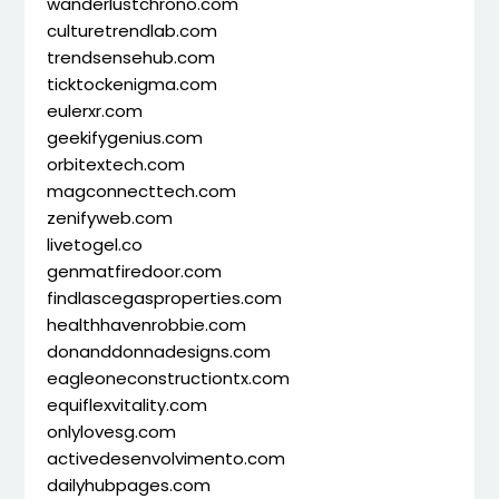
wanderlustchrono.com
culturetrendlab.com
trendsensehub.com
ticktockenigma.com
eulerxr.com
geekifygenius.com
orbitextech.com
magconnecttech.com
zenifyweb.com
livetogel.co
genmatfiredoor.com
findlascegasproperties.com
healthhavenrobbie.com
donanddonnadesigns.com
eagleoneconstructiontx.com
equiflexvitality.com
onlylovesg.com
activedesenvolvimento.com
dailyhubpages.com