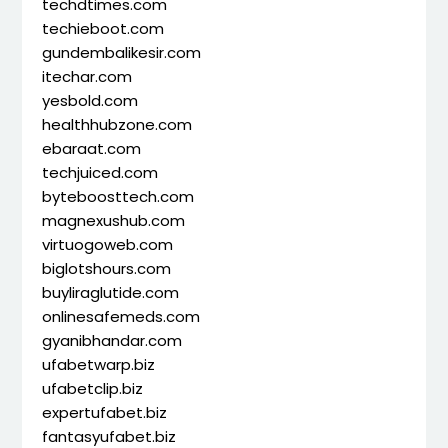
techdtimes.com
techieboot.com
gundembalikesir.com
itechar.com
yesbold.com
healthhubzone.com
ebaraat.com
techjuiced.com
byteboosttech.com
magnexushub.com
virtuogoweb.com
biglotshours.com
buyliraglutide.com
onlinesafemeds.com
gyanibhandar.com
ufabetwarp.biz
ufabetclip.biz
expertufabet.biz
fantasyufabet.biz