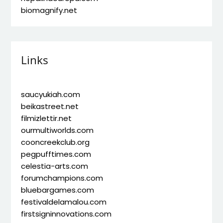
biomagnify.net
Links
saucyukiah.com
beikastreet.net
filmizlettir.net
ourmultiworlds.com
cooncreekclub.org
pegpufftimes.com
celestia-arts.com
forumchampions.com
bluebargames.com
festivaldelamalou.com
firstsigninnovations.com