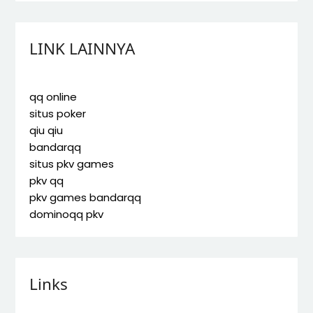
LINK LAINNYA
qq online
situs poker
qiu qiu
bandarqq
situs pkv games
pkv qq
pkv games bandarqq
dominoqq pkv
Links