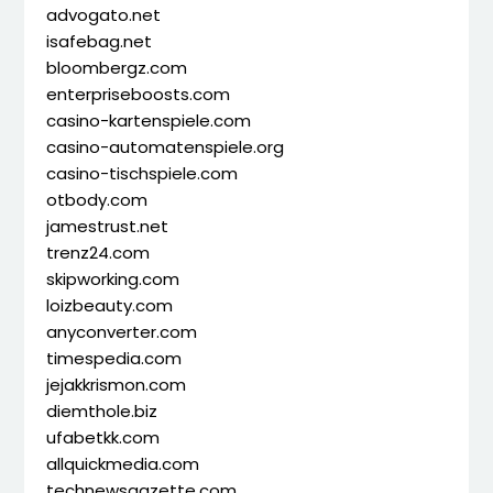
advogato.net
isafebag.net
bloombergz.com
enterpriseboosts.com
casino-kartenspiele.com
casino-automatenspiele.org
casino-tischspiele.com
otbody.com
jamestrust.net
trenz24.com
skipworking.com
loizbeauty.com
anyconverter.com
timespedia.com
jejakkrismon.com
diemthole.biz
ufabetkk.com
allquickmedia.com
technewsgazette.com