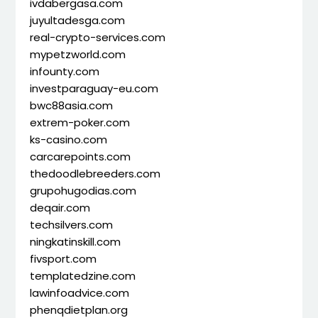
ivdabergasa.com
juyultadesga.com
real-crypto-services.com
mypetzworld.com
infounty.com
investparaguay-eu.com
bwc88asia.com
extrem-poker.com
ks-casino.com
carcarepoints.com
thedoodlebreeders.com
grupohugodias.com
deqair.com
techsilvers.com
ningkatinskill.com
fivsport.com
templatedzine.com
lawinfoadvice.com
phenqdietplan.org