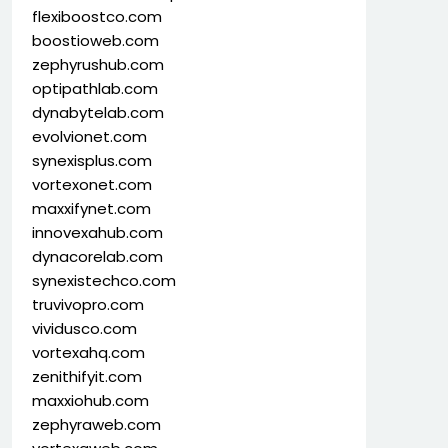
flexiboostco.com
boostioweb.com
zephyrushub.com
optipathlab.com
dynabytelab.com
evolvionet.com
synexisplus.com
vortexonet.com
maxxifynet.com
innovexahub.com
dynacorelab.com
synexistechco.com
truvivopro.com
vividusco.com
vortexahq.com
zenithifyit.com
maxxiohub.com
zephyraweb.com