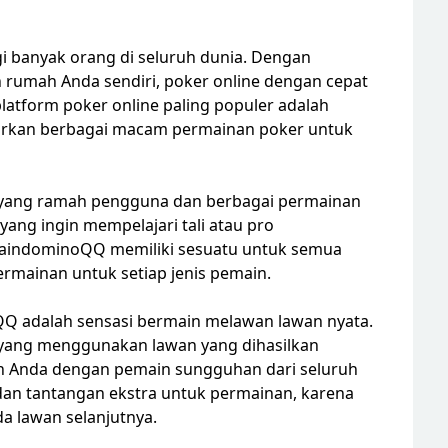
gi banyak orang di seluruh dunia. Dengan
rumah Anda sendiri, poker online dengan cepat
latform poker online paling populer adalah
rkan berbagai macam permainan poker untuk
yang ramah pengguna dan berbagai permainan
yang ingin mempelajari tali atau pro
aindominoQQ memiliki sesuatu untuk semua
ermainan untuk setiap jenis pemain.
QQ adalah sensasi bermain melawan lawan nyata.
ya yang menggunakan lawan yang dihasilkan
Anda dengan pemain sungguhan dari seluruh
dan tantangan ekstra untuk permainan, karena
a lawan selanjutnya.