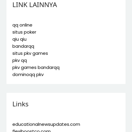
LINK LAINNYA
qq online
situs poker
qiu qiu
bandarqq
situs pkv games
pkv qq
pkv games bandarqq
dominoqq pkv
Links
educationalnewsupdates.com
flexiboostco.com