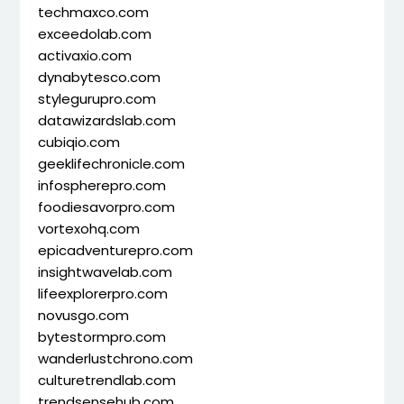
techmaxco.com
exceedolab.com
activaxio.com
dynabytesco.com
stylegurupro.com
datawizardslab.com
cubiqio.com
geeklifechronicle.com
infospherepro.com
foodiesavorpro.com
vortexohq.com
epicadventurepro.com
insightwavelab.com
lifeexplorerpro.com
novusgo.com
bytestormpro.com
wanderlustchrono.com
culturetrendlab.com
trendsensehub.com