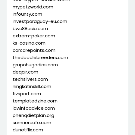
mypetzworld.com
infounty.com
investparaguay-eu.com
bwc88asia.com
extrem-poker.com
ks-casino.com
carcarepoints.com
thedoodlebreeders.com
grupohugodias.com
deqair.com
techsilvers.com
ningkatinskill.com
fivsport.com
templatedzine.com
lawinfoadvice.com
phenqdietplan.org
sumnercafe.com
dunetflix.com