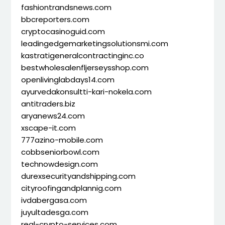
fashiontrandsnews.com
bbcreporters.com
cryptocasinoguid.com
leadingedgemarketingsolutionsmi.com
kastratigeneralcontractinginc.co
bestwholesalenfljerseysshop.com
openlivinglabdays14.com
ayurvedakonsultti-kari-nokela.com
antitraders.biz
aryanews24.com
xscape-it.com
777azino-mobile.com
cobbseniorbowl.com
technowdesign.com
durexsecurityandshipping.com
cityroofingandplannig.com
ivdabergasa.com
juyultadesga.com
real-crypto-services.com