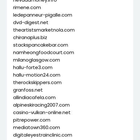
rimene.com
ledepanneur-pigalle.com
dvd-digest.net
theartistsmarketnola.com
chiranaplus.biz
stackspancakebar.com
namheongfoodcourt.com
milanoglasgow.com
hallu-forte3.com
hallu-motion24.com
therockskippers.com
granfoss.net
allindiacafela.com
alpineskiracing2007.com
casino-vulkan-online.net
pitrepower.com
mediatown360.com
digitaleyestrainclinic.com