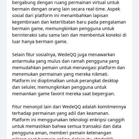
bergabung dengan ruang permainan virtual untuk
bermain dengan orang lain secara real-time. Aspek
sosial dari platform ini menambahkan lapisan
kegembiraan dan keterlibatan baru pada pengalaman
bermain game, memungkinkan pengguna untuk
berinteraksi satu sama lain dan membentuk koneksi di
luar hanya bermain game.
Selain fitur sosialnya, WedeQQ juga menawarkan
antarmuka yang mulus dan ramah pengguna yang
memudahkan pemain untuk menavigasi platform dan
menemukan permainan yang mereka nikmati.
Platform ini dioptimalkan untuk perangkat desktop
dan seluler, memungkinkan pengguna untuk
memainkan game favorit mereka saat bepergian.
Fitur menonjol lain dari WedeQQ adalah komitmennya
terhadap permainan yang adil dan keamanan.
Platform ini menggunakan teknologi enkripsi canggih
untuk memastikan bahwa semua transaksi dan data
pengguna aman, memberi pemain ketenangan