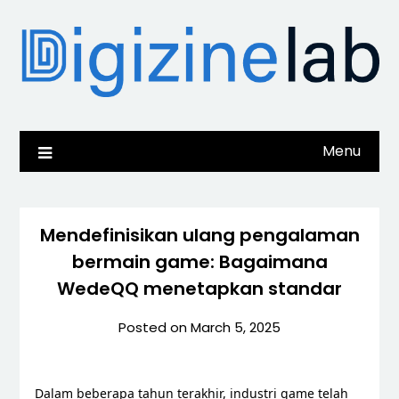
Skip
to
content
Menu
Mendefinisikan ulang pengalaman
bermain game: Bagaimana
WedeQQ menetapkan standar
Posted on
March 5, 2025
Dalam beberapa tahun terakhir, industri game telah