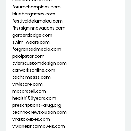
forumchampions.com
bluebargames.com
festivaldelamalou.com
firstsigninnovations.com
garberdodge.com
swim-wears.com
forgrantedmedia.com
peolpstar.com
tylerscustomdesign.com
carworksonline.com
techtimesss.com
virylstore.com
motorstell.com
health150years.com
prescriptions-drug.org
technocrewsolution.com
viraltokvibes.com
vivianebritoimoveis.com