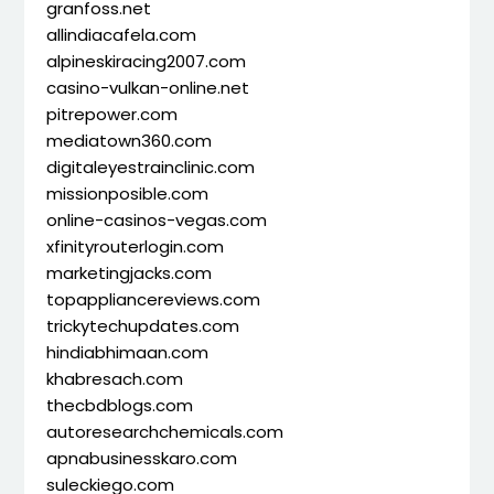
granfoss.net
allindiacafela.com
alpineskiracing2007.com
casino-vulkan-online.net
pitrepower.com
mediatown360.com
digitaleyestrainclinic.com
missionposible.com
online-casinos-vegas.com
xfinityrouterlogin.com
marketingjacks.com
topappliancereviews.com
trickytechupdates.com
hindiabhimaan.com
khabresach.com
thecbdblogs.com
autoresearchchemicals.com
apnabusinesskaro.com
suleckiego.com