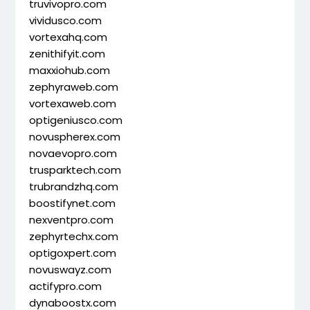
truvivopro.com
vividusco.com
vortexahq.com
zenithifyit.com
maxxiohub.com
zephyraweb.com
vortexaweb.com
optigeniusco.com
novuspherex.com
novaevopro.com
trusparktech.com
trubrandzhq.com
boostifynet.com
nexventpro.com
zephyrtechx.com
optigoxpert.com
novuswayz.com
actifypro.com
dynaboostx.com