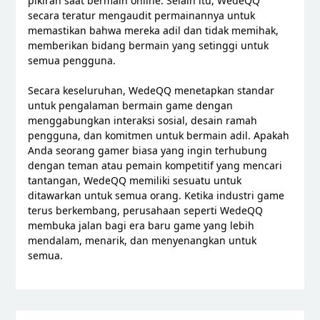
pikiran saat bermain online. Selain itu, WedeQQ
secara teratur mengaudit permainannya untuk
memastikan bahwa mereka adil dan tidak memihak,
memberikan bidang bermain yang setinggi untuk
semua pengguna.
Secara keseluruhan, WedeQQ menetapkan standar
untuk pengalaman bermain game dengan
menggabungkan interaksi sosial, desain ramah
pengguna, dan komitmen untuk bermain adil. Apakah
Anda seorang gamer biasa yang ingin terhubung
dengan teman atau pemain kompetitif yang mencari
tantangan, WedeQQ memiliki sesuatu untuk
ditawarkan untuk semua orang. Ketika industri game
terus berkembang, perusahaan seperti WedeQQ
membuka jalan bagi era baru game yang lebih
mendalam, menarik, dan menyenangkan untuk
semua.