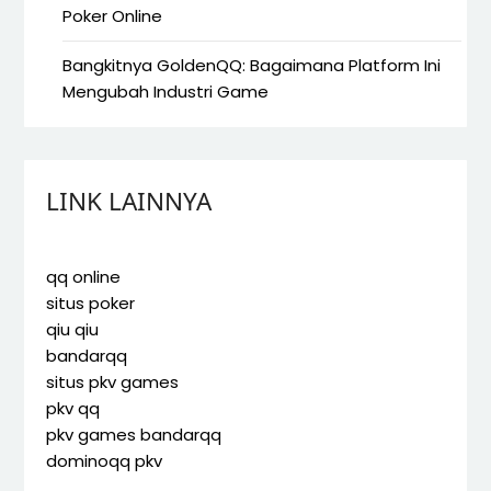
Poker Online
Bangkitnya GoldenQQ: Bagaimana Platform Ini
Mengubah Industri Game
LINK LAINNYA
qq online
situs poker
qiu qiu
bandarqq
situs pkv games
pkv qq
pkv games bandarqq
dominoqq pkv