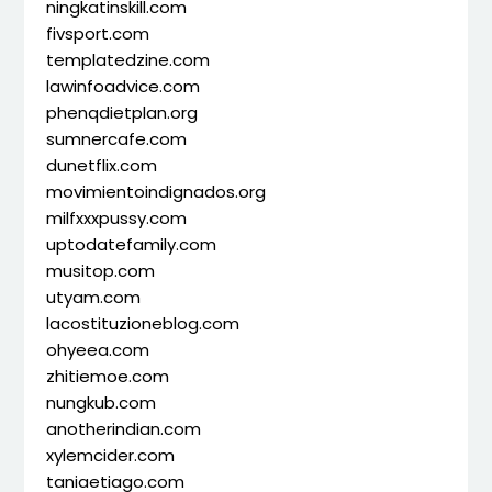
ningkatinskill.com
fivsport.com
templatedzine.com
lawinfoadvice.com
phenqdietplan.org
sumnercafe.com
dunetflix.com
movimientoindignados.org
milfxxxpussy.com
uptodatefamily.com
musitop.com
utyam.com
lacostituzioneblog.com
ohyeea.com
zhitiemoe.com
nungkub.com
anotherindian.com
xylemcider.com
taniaetiago.com