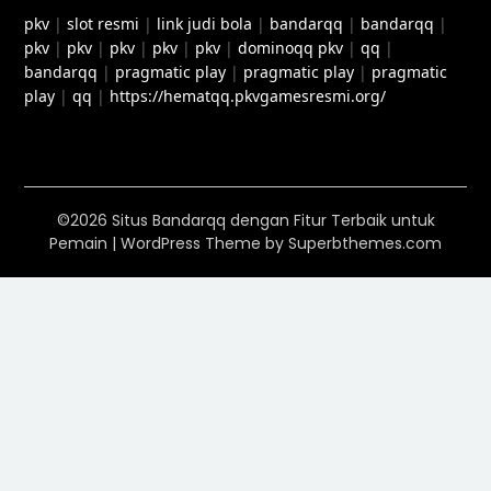
pkv
|
slot resmi
|
link judi bola
|
bandarqq
|
bandarqq
|
pkv
|
pkv
|
pkv
|
pkv
|
pkv
|
dominoqq pkv
|
qq
|
bandarqq
|
pragmatic play
|
pragmatic play
|
pragmatic
play
|
qq
|
https://hematqq.pkvgamesresmi.org/
©2026 Situs Bandarqq dengan Fitur Terbaik untuk
Pemain
| WordPress Theme by
Superbthemes.com