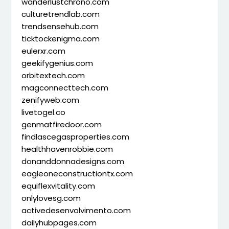
wanderlustchrono.com
culturetrendlab.com
trendsensehub.com
ticktockenigma.com
eulerxr.com
geekifygenius.com
orbitextech.com
magconnecttech.com
zenifyweb.com
livetogel.co
genmatfiredoor.com
findlascegasproperties.com
healthhavenrobbie.com
donanddonnadesigns.com
eagleoneconstructiontx.com
equiflexvitality.com
onlylovesg.com
activedesenvolvimento.com
dailyhubpages.com