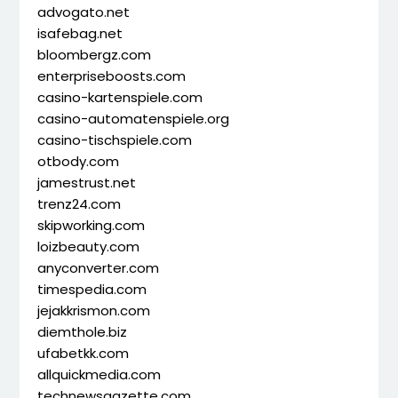
advogato.net
isafebag.net
bloombergz.com
enterpriseboosts.com
casino-kartenspiele.com
casino-automatenspiele.org
casino-tischspiele.com
otbody.com
jamestrust.net
trenz24.com
skipworking.com
loizbeauty.com
anyconverter.com
timespedia.com
jejakkrismon.com
diemthole.biz
ufabetkk.com
allquickmedia.com
technewsgazette.com