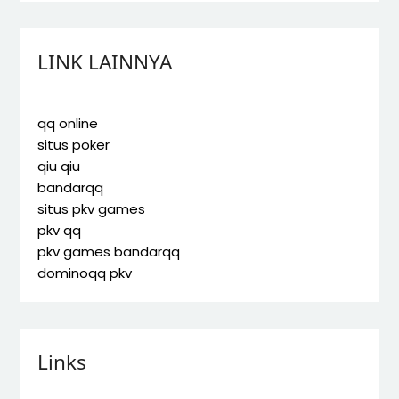
LINK LAINNYA
qq online
situs poker
qiu qiu
bandarqq
situs pkv games
pkv qq
pkv games bandarqq
dominoqq pkv
Links