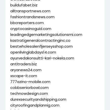
buildufabet.biz
alltransportnews.com
fashiontrandsnews.com
bbcreporters.com
cryptocasinoguid.com
leadingedgemarketingsolutionsmi.com
kastratigeneralcontractinginc.co
bestwholesalenfljerseysshop.com
openlivinglabdays14.com
ayurvedakonsultti-kari-nokela.com
antitraders.biz
aryanews24.com
xscape-it.com
777azino-mobile.com
cobbseniorbowl.com
technowdesign.com
durexsecurityandshipping.com
cityroofingandplannig.com