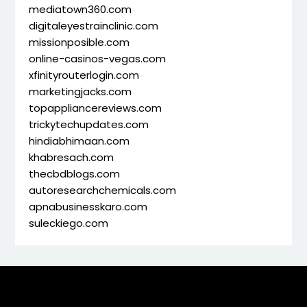
mediatown360.com
digitaleyestrainclinic.com
missionposible.com
online-casinos-vegas.com
xfinityrouterlogin.com
marketingjacks.com
topappliancereviews.com
trickytechupdates.com
hindiabhimaan.com
khabresach.com
thecbdblogs.com
autoresearchchemicals.com
apnabusinesskaro.com
suleckiego.com