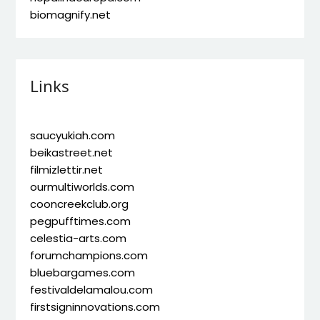
biomagnify.net
Links
saucyukiah.com
beikastreet.net
filmizlettir.net
ourmultiworlds.com
cooncreekclub.org
pegpufftimes.com
celestia-arts.com
forumchampions.com
bluebargames.com
festivaldelamalou.com
firstsigninnovations.com