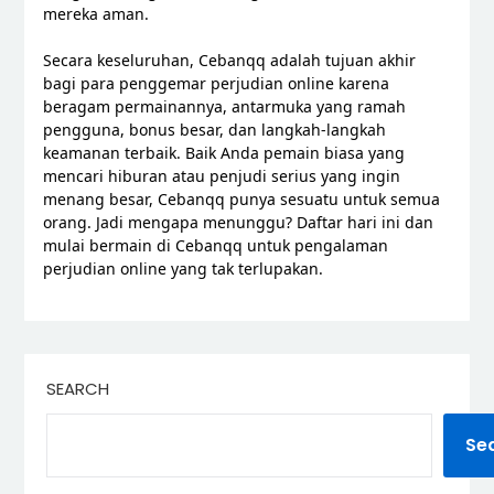
mereka aman.
Secara keseluruhan, Cebanqq adalah tujuan akhir
bagi para penggemar perjudian online karena
beragam permainannya, antarmuka yang ramah
pengguna, bonus besar, dan langkah-langkah
keamanan terbaik. Baik Anda pemain biasa yang
mencari hiburan atau penjudi serius yang ingin
menang besar, Cebanqq punya sesuatu untuk semua
orang. Jadi mengapa menunggu? Daftar hari ini dan
mulai bermain di Cebanqq untuk pengalaman
perjudian online yang tak terlupakan.
SEARCH
Se