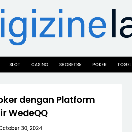
SLOT
CASINO
SBOBET88
POKER
TOGEL
oker dengan Platform
ir WedeQQ
October 30, 2024