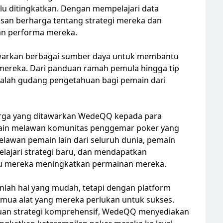
rlu ditingkatkan. Dengan mempelajari data
an berharga tentang strategi mereka dan
an performa mereka.
awarkan berbagai sumber daya untuk membantu
mereka. Dari panduan ramah pemula hingga tip
adalah gudang pengetahuan bagi pemain dari
rga yang ditawarkan WedeQQ kepada para
ain melawan komunitas penggemar poker yang
lawan pemain lain dari seluruh dunia, pemain
lajari strategi baru, dan mendapatkan
 mereka meningkatkan permainan mereka.
nlah hal yang mudah, tetapi dengan platform
mua alat yang mereka perlukan untuk sukses.
anduan strategi komprehensif, WedeQQ menyediakan