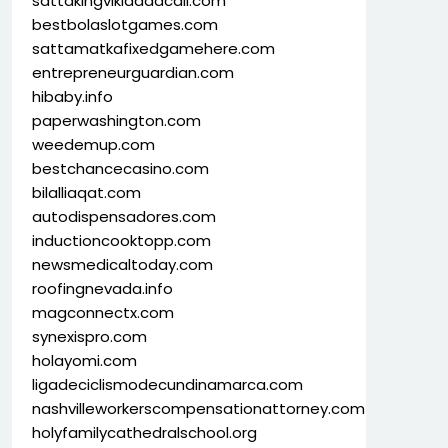
sattakingvikidadacall.com
bestbolaslotgames.com
sattamatkafixedgamehere.com
entrepreneurguardian.com
hibaby.info
paperwashington.com
weedemup.com
bestchancecasino.com
bilalliaqat.com
autodispensadores.com
inductioncooktopp.com
newsmedicaltoday.com
roofingnevada.info
magconnectx.com
synexispro.com
holayomi.com
ligadeciclismodecundinamarca.com
nashvilleworkerscompensationattorney.com
holyfamilycathedralschool.org