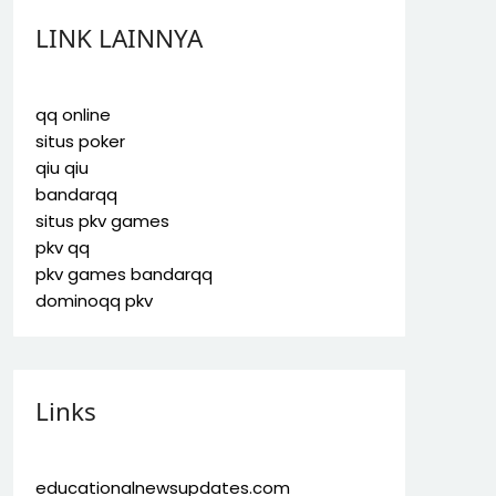
LINK LAINNYA
qq online
situs poker
qiu qiu
bandarqq
situs pkv games
pkv qq
pkv games bandarqq
dominoqq pkv
Links
educationalnewsupdates.com