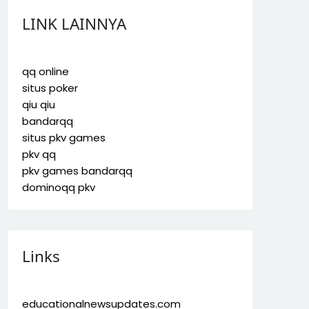
LINK LAINNYA
qq online
situs poker
qiu qiu
bandarqq
situs pkv games
pkv qq
pkv games bandarqq
dominoqq pkv
Links
educationalnewsupdates.com