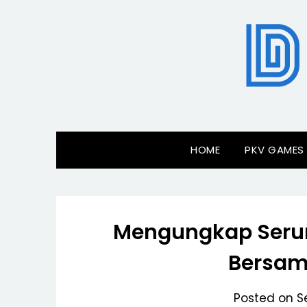
Skip
to
content
HOME
PKV GAMES
Mengungkap Serun
Bersam
Posted on
S