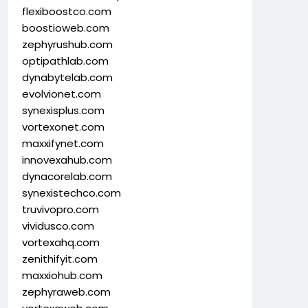
flexiboostco.com
boostioweb.com
zephyrushub.com
optipathlab.com
dynabytelab.com
evolvionet.com
synexisplus.com
vortexonet.com
maxxifynet.com
innovexahub.com
dynacorelab.com
synexistechco.com
truvivopro.com
vividusco.com
vortexahq.com
zenithifyit.com
maxxiohub.com
zephyraweb.com