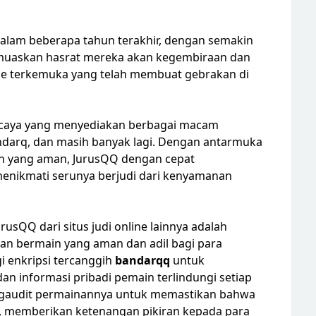
dalam beberapa tahun terakhir, dengan semakin
emuaskan hasrat mereka akan kegembiraan dan
line terkemuka yang telah membuat gebrakan di
ercaya yang menyediakan berbagai macam
ndarq, dan masih banyak lagi. Dengan antarmuka
n yang aman, JurusQQ dengan cepat
enikmati serunya berjudi dari kenyamanan
usQQ dari situs judi online lainnya adalah
 bermain yang aman dan adil bagi para
i enkripsi tercanggih
bandarqq
untuk
 informasi pribadi pemain terlindungi setiap
mengaudit permainannya untuk memastikan bahwa
k, memberikan ketenangan pikiran kepada para