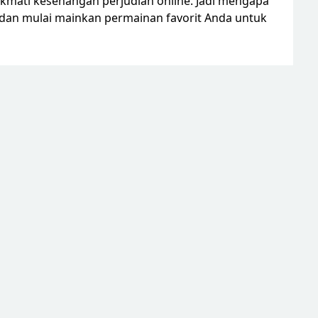
nikmati kesenangan perjudian online. Jadi mengapa
 dan mulai mainkan permainan favorit Anda untuk