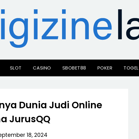
SLOT
CASINO
SBOBET88
POKER
TOGEL
ya Dunia Judi Online
a JurusQQ
eptember 18, 2024