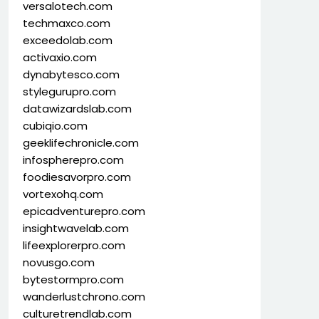
versalotech.com
techmaxco.com
exceedolab.com
activaxio.com
dynabytesco.com
stylegurupro.com
datawizardslab.com
cubiqio.com
geeklifechronicle.com
infospherepro.com
foodiesavorpro.com
vortexohq.com
epicadventurepro.com
insightwavelab.com
lifeexplorerpro.com
novusgo.com
bytestormpro.com
wanderlustchrono.com
culturetrendlab.com