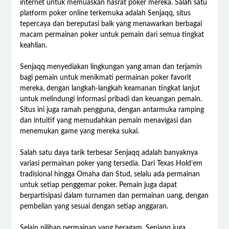
internet untuk memuaskan hasrat poker mereka. Salah satu
platform poker online terkemuka adalah Senjaqq, situs
tepercaya dan bereputasi baik yang menawarkan berbagai
macam permainan poker untuk pemain dari semua tingkat
keahlian.
Senjaqq menyediakan lingkungan yang aman dan terjamin
bagi pemain untuk menikmati permainan poker favorit
mereka, dengan langkah-langkah keamanan tingkat lanjut
untuk melindungi informasi pribadi dan keuangan pemain.
Situs ini juga ramah pengguna, dengan antarmuka ramping
dan intuitif yang memudahkan pemain menavigasi dan
menemukan game yang mereka sukai.
Salah satu daya tarik terbesar Senjaqq adalah banyaknya
variasi permainan poker yang tersedia. Dari Texas Hold’em
tradisional hingga Omaha dan Stud, selalu ada permainan
untuk setiap penggemar poker. Pemain juga dapat
berpartisipasi dalam turnamen dan permainan uang, dengan
pembelian yang sesuai dengan setiap anggaran.
Selain pilihan permainan yang beragam, Senjaqq juga