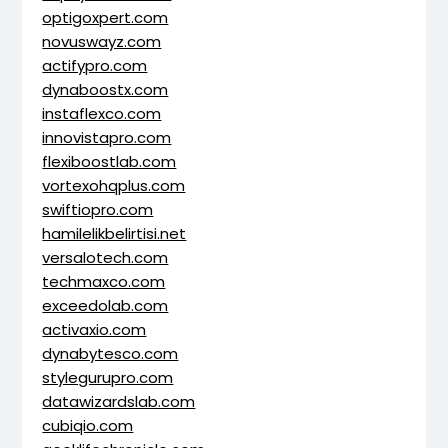
optigoxpert.com
novuswayz.com
actifypro.com
dynaboostx.com
instaflexco.com
innovistapro.com
flexiboostlab.com
vortexohqplus.com
swiftiopro.com
hamilelikbelirtisi.net
versalotech.com
techmaxco.com
exceedolab.com
activaxio.com
dynabytesco.com
stylegurupro.com
datawizardslab.com
cubiqio.com