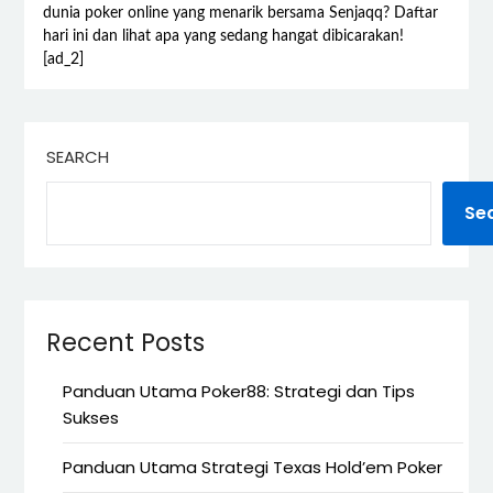
dunia poker online yang menarik bersama Senjaqq? Daftar
hari ini dan lihat apa yang sedang hangat dibicarakan!
[ad_2]
SEARCH
Se
Recent Posts
Panduan Utama Poker88: Strategi dan Tips
Sukses
Panduan Utama Strategi Texas Hold’em Poker