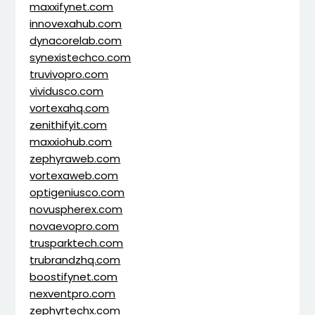
maxxifynet.com
innovexahub.com
dynacorelab.com
synexistechco.com
truvivopro.com
vividusco.com
vortexahq.com
zenithifyit.com
maxxiohub.com
zephyraweb.com
vortexaweb.com
optigeniusco.com
novuspherex.com
novaevopro.com
trusparktech.com
trubrandzhq.com
boostifynet.com
nexventpro.com
zephyrtechx.com