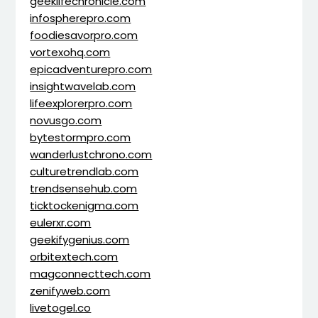
geeklifechronicle.com
infospherepro.com
foodiesavorpro.com
vortexohq.com
epicadventurepro.com
insightwavelab.com
lifeexplorerpro.com
novusgo.com
bytestormpro.com
wanderlustchrono.com
culturetrendlab.com
trendsensehub.com
ticktockenigma.com
eulerxr.com
geekifygenius.com
orbitextech.com
magconnecttech.com
zenifyweb.com
livetogel.co