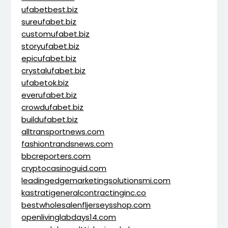
ufabetbest.biz
sureufabet.biz
customufabet.biz
storyufabet.biz
epicufabet.biz
crystalufabet.biz
ufabetok.biz
everufabet.biz
crowdufabet.biz
buildufabet.biz
alltransportnews.com
fashiontrandsnews.com
bbcreporters.com
cryptocasinoguid.com
leadingedgemarketingsolutionsmi.com
kastratigeneralcontractinginc.co
bestwholesalenfljerseysshop.com
openlivinglabdays14.com