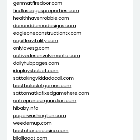
genmatfiredoor.com
findlascegasproperties.com
healthhavenrobbie.com
donanddonnadesigns.com
eagleoneconstructiontx.com
equiflexvitality.com
onlylovesg.com
activedesenvolvimento.com
dailyhubpages.com
idnplaysbobet.com
sattakingvikidadacall.com
bestbolaslotgames.com
sattamatkafixedgamehere.com
entrepreneurguardian.com
hibaby.info
paperwashington.com
weedemup.com
bestchancecasino.com
bilalliaqat.com