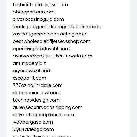
fashiontrandsnews.com
bbcreporters.com
cryptocasinoguid.com
leadingedgemarketingsolutionsmi.com
kastratigeneralcontractinginc.co
bestwholesalenfljerseysshop.com
openlivinglabdays14.com
ayurvedakonsultti-kari-nokela.com
antitraders.biz
aryanews24.com
xscape-it.com
777azino-mobile.com
cobbseniorbowl.com
technowdesign.com
durexsecurityandshipping.com
cityroofingandplannig.com
ivdabergasa.com
juyultadesga.com
real-crypto-services.com