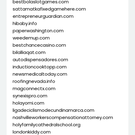
bestbolaslotgames.com
sattamatkafixedgamehere.com
entrepreneurguardian.com
hibaby.info
paperwashington.com
weedemup.com
bestchancecasino.com
bilalliaqat.com
autodispensadores.com
inductioncooktopp.com
newsmedicaltoday.com
roofingnevada.info
magconnectx.com
synexispro.com
holayomi.com
ligadeciclismodecundinamarca.com
nashvilleworkerscompensationattorney.com
holyfamilycathedralschool.org
londonkiddy.com