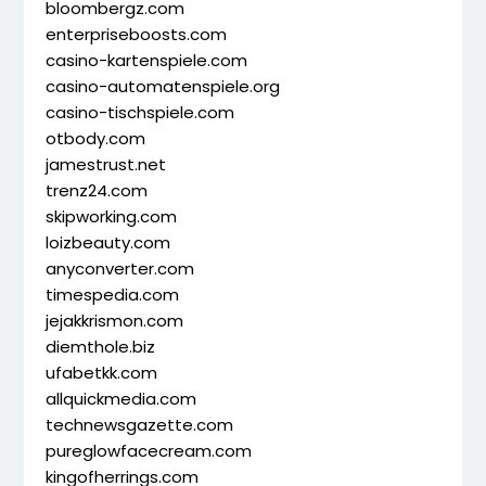
bloombergz.com
enterpriseboosts.com
casino-kartenspiele.com
casino-automatenspiele.org
casino-tischspiele.com
otbody.com
jamestrust.net
trenz24.com
skipworking.com
loizbeauty.com
anyconverter.com
timespedia.com
jejakkrismon.com
diemthole.biz
ufabetkk.com
allquickmedia.com
technewsgazette.com
pureglowfacecream.com
kingofherrings.com