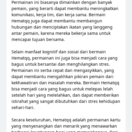
Permainan ini biasanya dimainkan dengan banyak
pemain, yang berarti dapat membantu meningkatkan
komunikasi, kerja tim, dan kerja sama. Bermain
Hematqq juga dapat membantu membangun
hubungan dan menciptakan ikatan yang langgeng
antar pemain, karena mereka bekerja sama untuk
mencapai tujuan bersama.
Selain manfaat kognitif dan sosial dari bermain
Hematqq, permainan ini juga bisa menjadi cara yang
bagus untuk bersantai dan menghilangkan stres.
Permainan ini serba cepat dan mengasyikkan, yang
dapat membantu mengalihkan pikiran pemain dari
kekhawatiran dan masalah mereka. Bermain Hematqq
bisa menjadi cara yang bagus untuk melepas lelah
setelah hari yang melelahkan, dan dapat memberikan
istirahat yang sangat dibutuhkan dari stres kehidupan
sehari-hari.
Secara keseluruhan, Hematqq adalah permainan kartu
yang menyenangkan dan menarik yang menawarkan