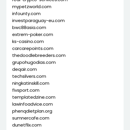
mypetzworld.com
infounty.com
investparaguay-eu.com
bwc88asia.com
extrem-poker.com
ks-casino.com
carcarepoints.com
thedoodlebreeders.com
grupohugodias.com
deqair.com
techsilvers.com
ningkatinskill.com
fivsport.com
templatedzine.com
lawinfoadvice.com
phenqdietplan.org
sumnercafe.com
dunetflix.com