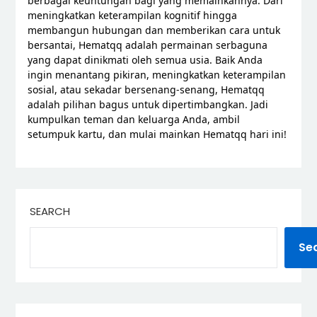
berbagai keuntungan bagi yang memainkannya. Dari
meningkatkan keterampilan kognitif hingga
membangun hubungan dan memberikan cara untuk
bersantai, Hematqq adalah permainan serbaguna
yang dapat dinikmati oleh semua usia. Baik Anda
ingin menantang pikiran, meningkatkan keterampilan
sosial, atau sekadar bersenang-senang, Hematqq
adalah pilihan bagus untuk dipertimbangkan. Jadi
kumpulkan teman dan keluarga Anda, ambil
setumpuk kartu, dan mulai mainkan Hematqq hari ini!
SEARCH
Se