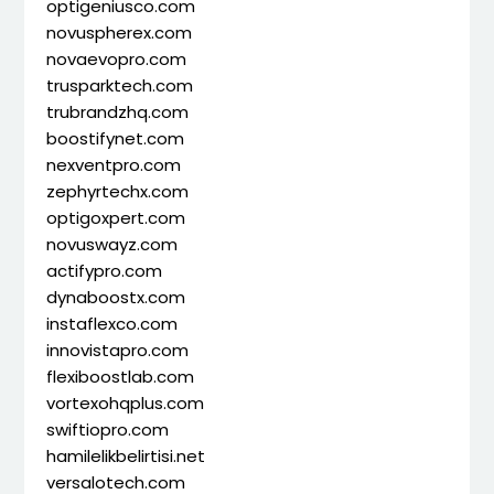
optigeniusco.com
novuspherex.com
novaevopro.com
trusparktech.com
trubrandzhq.com
boostifynet.com
nexventpro.com
zephyrtechx.com
optigoxpert.com
novuswayz.com
actifypro.com
dynaboostx.com
instaflexco.com
innovistapro.com
flexiboostlab.com
vortexohqplus.com
swiftiopro.com
hamilelikbelirtisi.net
versalotech.com