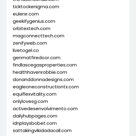
ticktockenigma.com
eulerxr.com
geekifygenius.com
orbitextech.com
magconnecttech.com
zenifyweb.com
livetogel.co
genmatfiredoor.com
findlascegasproperties.com
healthhavenrobbie.com
donanddonnadesigns.com
eagleoneconstructiontx.com
equiflexvitality.com
onlylovesg.com
activedesenvolvimento.com
dailyhubpages.com
idnplaysbobet.com
sattakingvikidadacall.com