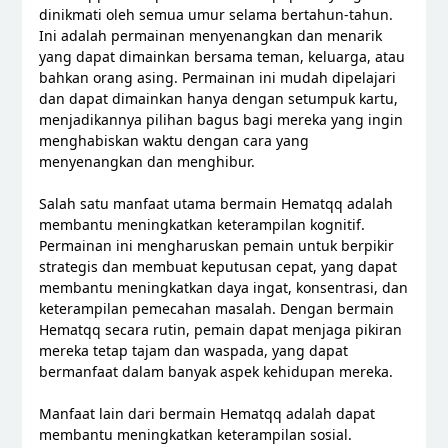
dinikmati oleh semua umur selama bertahun-tahun.
Ini adalah permainan menyenangkan dan menarik
yang dapat dimainkan bersama teman, keluarga, atau
bahkan orang asing. Permainan ini mudah dipelajari
dan dapat dimainkan hanya dengan setumpuk kartu,
menjadikannya pilihan bagus bagi mereka yang ingin
menghabiskan waktu dengan cara yang
menyenangkan dan menghibur.
Salah satu manfaat utama bermain Hematqq adalah
membantu meningkatkan keterampilan kognitif.
Permainan ini mengharuskan pemain untuk berpikir
strategis dan membuat keputusan cepat, yang dapat
membantu meningkatkan daya ingat, konsentrasi, dan
keterampilan pemecahan masalah. Dengan bermain
Hematqq secara rutin, pemain dapat menjaga pikiran
mereka tetap tajam dan waspada, yang dapat
bermanfaat dalam banyak aspek kehidupan mereka.
Manfaat lain dari bermain Hematqq adalah dapat
membantu meningkatkan keterampilan sosial.