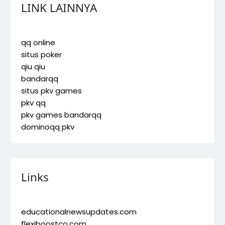
LINK LAINNYA
qq online
situs poker
qiu qiu
bandarqq
situs pkv games
pkv qq
pkv games bandarqq
dominoqq pkv
Links
educationalnewsupdates.com
flexiboostco.com