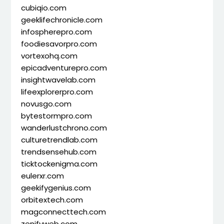
cubiqio.com
geeklifechronicle.com
infospherepro.com
foodiesavorpro.com
vortexohq.com
epicadventurepro.com
insightwavelab.com
lifeexplorerpro.com
novusgo.com
bytestormpro.com
wanderlustchrono.com
culturetrendlab.com
trendsensehub.com
ticktockenigma.com
eulerxr.com
geekifygenius.com
orbitextech.com
magconnecttech.com
zenifyweb.com