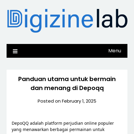
Skip
to
content
Menu
Panduan utama untuk bermain
dan menang di Depoqq
Posted on
February 1, 2025
DepoQQ adalah platform perjudian online populer
yang menawarkan berbagai permainan untuk