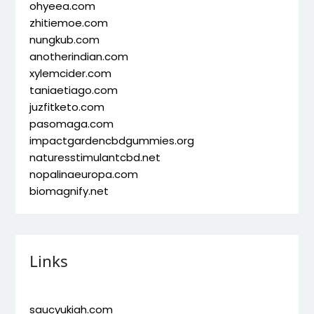
ohyeea.com
zhitiemoe.com
nungkub.com
anotherindian.com
xylemcider.com
taniaetiago.com
juzfitketo.com
pasomaga.com
impactgardencbdgummies.org
naturesstimulantcbd.net
nopalinaeuropa.com
biomagnify.net
Links
saucyukiah.com