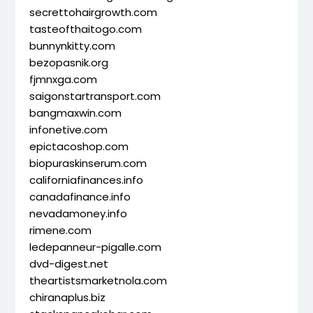
secrettohairgrowth.com
tasteofthaitogo.com
bunnynkitty.com
bezopasnik.org
fjmnxga.com
saigonstartransport.com
bangmaxwin.com
infonetive.com
epictacoshop.com
biopuraskinserum.com
californiafinances.info
canadafinance.info
nevadamoney.info
rimene.com
ledepanneur-pigalle.com
dvd-digest.net
theartistsmarketnola.com
chiranaplus.biz