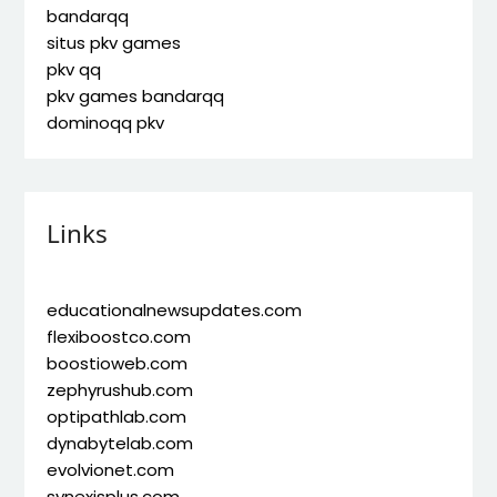
bandarqq
situs pkv games
pkv qq
pkv games bandarqq
dominoqq pkv
Links
educationalnewsupdates.com
flexiboostco.com
boostioweb.com
zephyrushub.com
optipathlab.com
dynabytelab.com
evolvionet.com
synexisplus.com