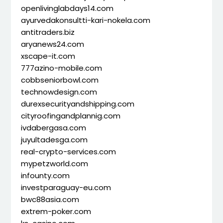
openlivinglabdays14.com
ayurvedakonsultti-kari-nokela.com
antitraders.biz
aryanews24.com
xscape-it.com
777azino-mobile.com
cobbseniorbowl.com
technowdesign.com
durexsecurityandshipping.com
cityroofingandplannig.com
ivdabergasa.com
juyultadesga.com
real-crypto-services.com
mypetzworld.com
infounty.com
investparaguay-eu.com
bwc88asia.com
extrem-poker.com