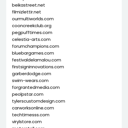
beikastreet.net
filmizlettir.net
ourmultiworlds.com
cooncreekclub.org
pegpufftimes.com
celestia-arts.com
forumchampions.com
bluebargames.com
festivaldelamalou.com
firstsigninnovations.com
garberdodge.com
swim-wears.com
forgrantedmedia.com
peolpstar.com
tylerscustomdesign.com
carworksonline.com
techtimesss.com
virylstore.com