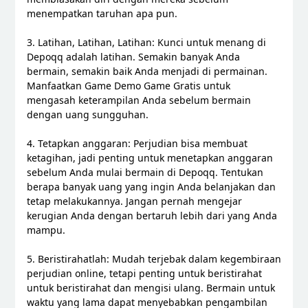
menempatkan taruhan apa pun.
3. Latihan, Latihan, Latihan: Kunci untuk menang di
Depoqq adalah latihan. Semakin banyak Anda
bermain, semakin baik Anda menjadi di permainan.
Manfaatkan Game Demo Game Gratis untuk
mengasah keterampilan Anda sebelum bermain
dengan uang sungguhan.
4. Tetapkan anggaran: Perjudian bisa membuat
ketagihan, jadi penting untuk menetapkan anggaran
sebelum Anda mulai bermain di Depoqq. Tentukan
berapa banyak uang yang ingin Anda belanjakan dan
tetap melakukannya. Jangan pernah mengejar
kerugian Anda dengan bertaruh lebih dari yang Anda
mampu.
5. Beristirahatlah: Mudah terjebak dalam kegembiraan
perjudian online, tetapi penting untuk beristirahat
untuk beristirahat dan mengisi ulang. Bermain untuk
waktu yang lama dapat menyebabkan pengambilan