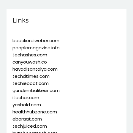
Links
baeckereiweber.com
peoplemagazine.info
techashes.com
canyouwash.co
havadisantalya.com
techdtimes.com
techieboot.com
gundembalikesir.com
itechar.com
yesbold.com
healthhubzone.com
ebaraat.com
techjuiced.com