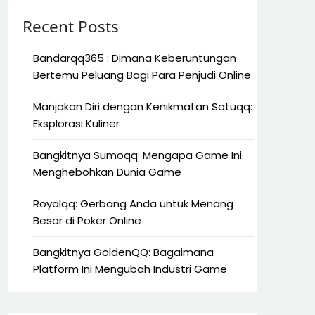
Recent Posts
Bandarqq365 : Dimana Keberuntungan
Bertemu Peluang Bagi Para Penjudi Online
Manjakan Diri dengan Kenikmatan Satuqq:
Eksplorasi Kuliner
Bangkitnya Sumoqq: Mengapa Game Ini
Menghebohkan Dunia Game
Royalqq: Gerbang Anda untuk Menang
Besar di Poker Online
Bangkitnya GoldenQQ: Bagaimana
Platform Ini Mengubah Industri Game