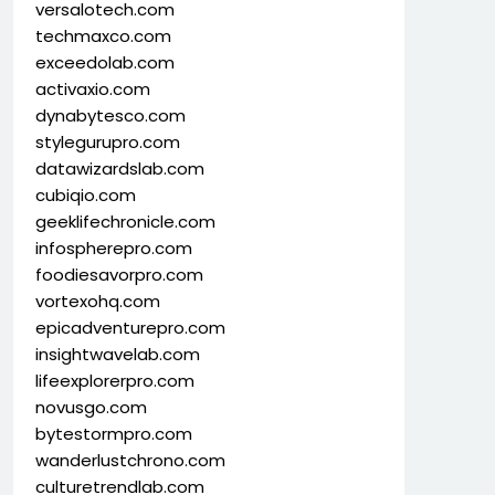
versalotech.com
techmaxco.com
exceedolab.com
activaxio.com
dynabytesco.com
stylegurupro.com
datawizardslab.com
cubiqio.com
geeklifechronicle.com
infospherepro.com
foodiesavorpro.com
vortexohq.com
epicadventurepro.com
insightwavelab.com
lifeexplorerpro.com
novusgo.com
bytestormpro.com
wanderlustchrono.com
culturetrendlab.com