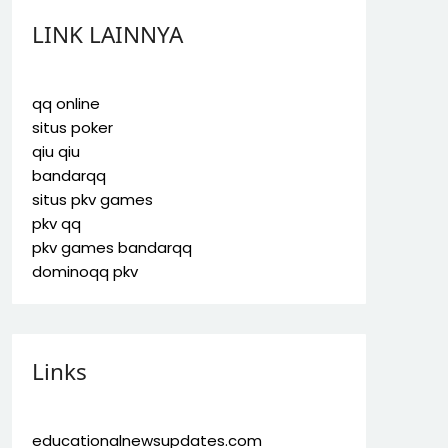
LINK LAINNYA
qq online
situs poker
qiu qiu
bandarqq
situs pkv games
pkv qq
pkv games bandarqq
dominoqq pkv
Links
educationalnewsupdates.com