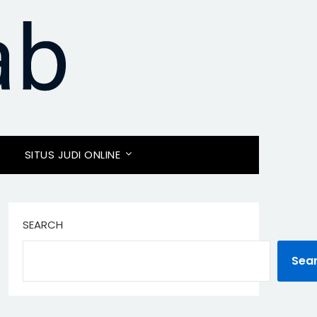
SITUS JUDI ONLINE
SEARCH
Sea