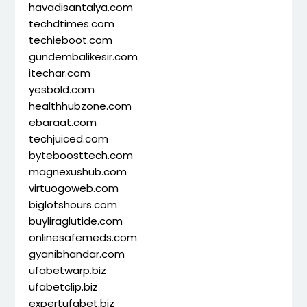
havadisantalya.com
techdtimes.com
techieboot.com
gundembalikesir.com
itechar.com
yesbold.com
healthhubzone.com
ebaraat.com
techjuiced.com
byteboosttech.com
magnexushub.com
virtuogoweb.com
biglotshours.com
buyliraglutide.com
onlinesafemeds.com
gyanibhandar.com
ufabetwarp.biz
ufabetclip.biz
expertufabet.biz