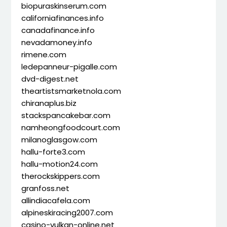
biopuraskinserum.com
californiafinances.info
canadafinance.info
nevadamoney.info
rimene.com
ledepanneur-pigalle.com
dvd-digest.net
theartistsmarketnola.com
chiranaplus.biz
stackspancakebar.com
namheongfoodcourt.com
milanoglasgow.com
hallu-forte3.com
hallu-motion24.com
therockskippers.com
granfoss.net
allindiacafela.com
alpineskiracing2007.com
casino-vulkan-online.net