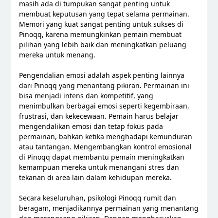
masih ada di tumpukan sangat penting untuk
membuat keputusan yang tepat selama permainan.
Memori yang kuat sangat penting untuk sukses di
Pinoqq, karena memungkinkan pemain membuat
pilihan yang lebih baik dan meningkatkan peluang
mereka untuk menang.
Pengendalian emosi adalah aspek penting lainnya
dari Pinoqq yang menantang pikiran. Permainan ini
bisa menjadi intens dan kompetitif, yang
menimbulkan berbagai emosi seperti kegembiraan,
frustrasi, dan kekecewaan. Pemain harus belajar
mengendalikan emosi dan tetap fokus pada
permainan, bahkan ketika menghadapi kemunduran
atau tantangan. Mengembangkan kontrol emosional
di Pinoqq dapat membantu pemain meningkatkan
kemampuan mereka untuk menangani stres dan
tekanan di area lain dalam kehidupan mereka.
Secara keseluruhan, psikologi Pinoqq rumit dan
beragam, menjadikannya permainan yang menantang