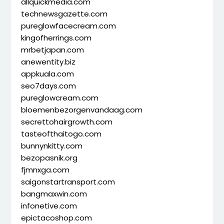
allquickmedia.com
technewsgazette.com
pureglowfacecream.com
kingofherrings.com
mrbetjapan.com
anewentity.biz
appkuala.com
seo7days.com
pureglowcream.com
bloemenbezorgenvandaag.com
secrettohairgrowth.com
tasteofthaitogo.com
bunnynkitty.com
bezopasnik.org
fjmnxga.com
saigonstartransport.com
bangmaxwin.com
infonetive.com
epictacoshop.com