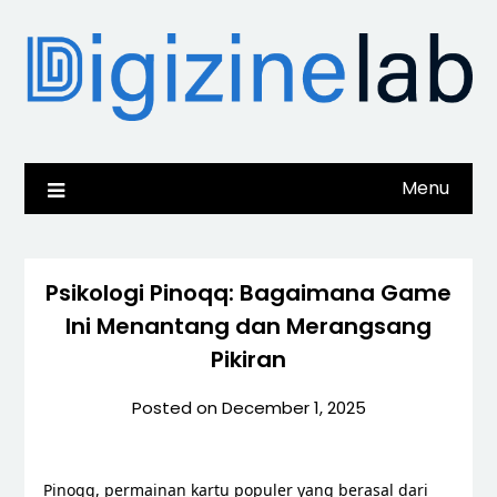
Skip
to
content
Menu
Psikologi Pinoqq: Bagaimana Game
Ini Menantang dan Merangsang
Pikiran
Posted on
December 1, 2025
Pinoqq, permainan kartu populer yang berasal dari