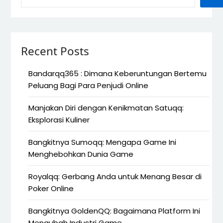
Recent Posts
Bandarqq365 : Dimana Keberuntungan Bertemu
Peluang Bagi Para Penjudi Online
Manjakan Diri dengan Kenikmatan Satuqq:
Eksplorasi Kuliner
Bangkitnya Sumoqq: Mengapa Game Ini
Menghebohkan Dunia Game
Royalqq: Gerbang Anda untuk Menang Besar di
Poker Online
Bangkitnya GoldenQQ: Bagaimana Platform Ini
Mengubah Industri Game