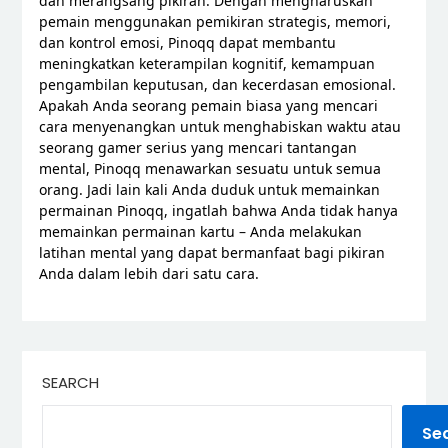
dan merangsang pikiran. Dengan mengharuskan
pemain menggunakan pemikiran strategis, memori,
dan kontrol emosi, Pinoqq dapat membantu
meningkatkan keterampilan kognitif, kemampuan
pengambilan keputusan, dan kecerdasan emosional.
Apakah Anda seorang pemain biasa yang mencari
cara menyenangkan untuk menghabiskan waktu atau
seorang gamer serius yang mencari tantangan
mental, Pinoqq menawarkan sesuatu untuk semua
orang. Jadi lain kali Anda duduk untuk memainkan
permainan Pinoqq, ingatlah bahwa Anda tidak hanya
memainkan permainan kartu – Anda melakukan
latihan mental yang dapat bermanfaat bagi pikiran
Anda dalam lebih dari satu cara.
SEARCH
Se