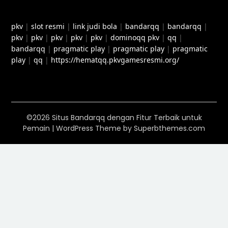
pkv
|
slot resmi
|
link judi bola
|
bandarqq
|
bandarqq
|
pkv
|
pkv
|
pkv
|
pkv
|
pkv
|
dominoqq pkv
|
qq
|
bandarqq
|
pragmatic play
|
pragmatic play
|
pragmatic
play
|
qq
|
https://hematqq.pkvgamesresmi.org/
©2026 Situs Bandarqq dengan Fitur Terbaik untuk
Pemain
| WordPress Theme by
Superbthemes.com