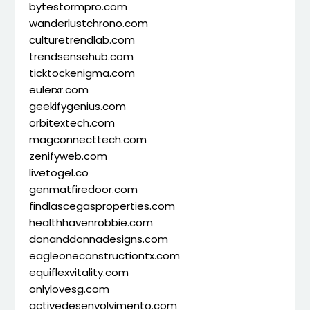
bytestormpro.com
wanderlustchrono.com
culturetrendlab.com
trendsensehub.com
ticktockenigma.com
eulerxr.com
geekifygenius.com
orbitextech.com
magconnecttech.com
zenifyweb.com
livetogel.co
genmatfiredoor.com
findlascegasproperties.com
healthhavenrobbie.com
donanddonnadesigns.com
eagleoneconstructiontx.com
equiflexvitality.com
onlylovesg.com
activedesenvolvimento.com