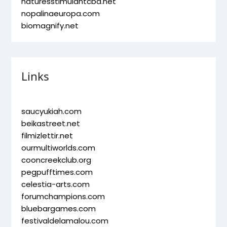
naturesstimulantcbd.net
nopalinaeuropa.com
biomagnify.net
Links
saucyukiah.com
beikastreet.net
filmizlettir.net
ourmultiworlds.com
cooncreekclub.org
pegpufftimes.com
celestia-arts.com
forumchampions.com
bluebargames.com
festivaldelamalou.com