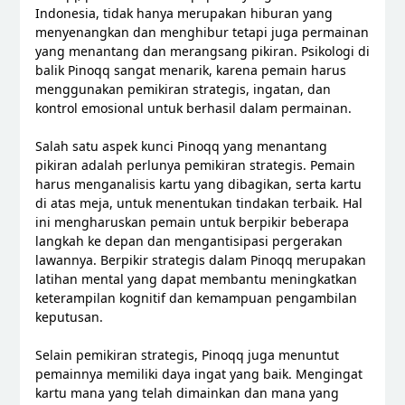
Indonesia, tidak hanya merupakan hiburan yang
menyenangkan dan menghibur tetapi juga permainan
yang menantang dan merangsang pikiran. Psikologi di
balik Pinoqq sangat menarik, karena pemain harus
menggunakan pemikiran strategis, ingatan, dan
kontrol emosional untuk berhasil dalam permainan.
Salah satu aspek kunci Pinoqq yang menantang
pikiran adalah perlunya pemikiran strategis. Pemain
harus menganalisis kartu yang dibagikan, serta kartu
di atas meja, untuk menentukan tindakan terbaik. Hal
ini mengharuskan pemain untuk berpikir beberapa
langkah ke depan dan mengantisipasi pergerakan
lawannya. Berpikir strategis dalam Pinoqq merupakan
latihan mental yang dapat membantu meningkatkan
keterampilan kognitif dan kemampuan pengambilan
keputusan.
Selain pemikiran strategis, Pinoqq juga menuntut
pemainnya memiliki daya ingat yang baik. Mengingat
kartu mana yang telah dimainkan dan mana yang