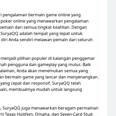
i pengalaman bermain game online yang
 poker online yang menawarkan pengalaman
emain dari semua tingkat keahlian. Dengan
 SuryaQQ adalah tempat yang tepat untuk
iri Anda sendiri melawan pemain dari seluruh
menjadi pilihan populer di kalangan penggemar
mah pengguna dan gameplay yang mulus. Baik
galaman, Anda akan menemukan semua yang
an bermain game yang lancar dan menyenangkan.
yang cepat dan responsif, SuryaQQ telah
ain, membuatnya mudah untuk langsung
a, SuryaQQ juga menawarkan beragam permainan
erti Texas Hold’em, Omaha, dan Seven-Card Stud.