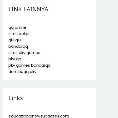
LINK LAINNYA
qq online
situs poker
qiu qiu
bandarqq
situs pkv games
pkv qq
pkv games bandarqq
dominoqq pkv
Links
educationalnewsupdates.com