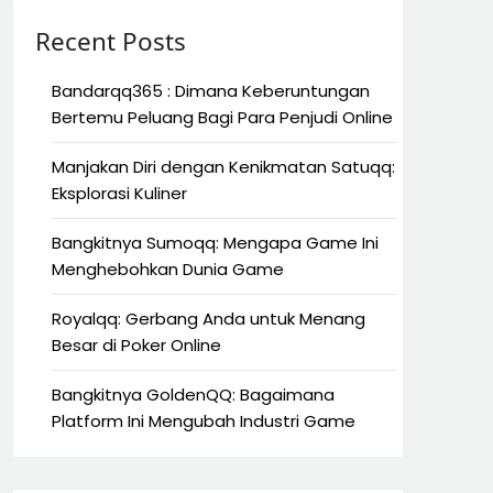
Recent Posts
Bandarqq365 : Dimana Keberuntungan
Bertemu Peluang Bagi Para Penjudi Online
Manjakan Diri dengan Kenikmatan Satuqq:
Eksplorasi Kuliner
Bangkitnya Sumoqq: Mengapa Game Ini
Menghebohkan Dunia Game
Royalqq: Gerbang Anda untuk Menang
Besar di Poker Online
Bangkitnya GoldenQQ: Bagaimana
Platform Ini Mengubah Industri Game