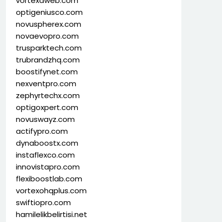
vortexaweb.com
optigeniusco.com
novuspherex.com
novaevopro.com
trusparktech.com
trubrandzhq.com
boostifynet.com
nexventpro.com
zephyrtechx.com
optigoxpert.com
novuswayz.com
actifypro.com
dynaboostx.com
instaflexco.com
innovistapro.com
flexiboostlab.com
vortexohqplus.com
swiftiopro.com
hamilelikbelirtisi.net