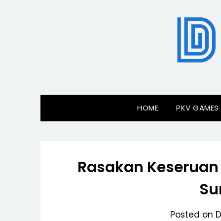
Skip
to
content
HOME
PKV GAMES
Rasakan Keseruan 
Su
Posted on
D