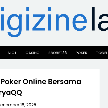
SLOT
CASINO
SBOBET88
POKER
TOGEL
Poker Online Bersama
ryaQQ
ecember 18, 2025