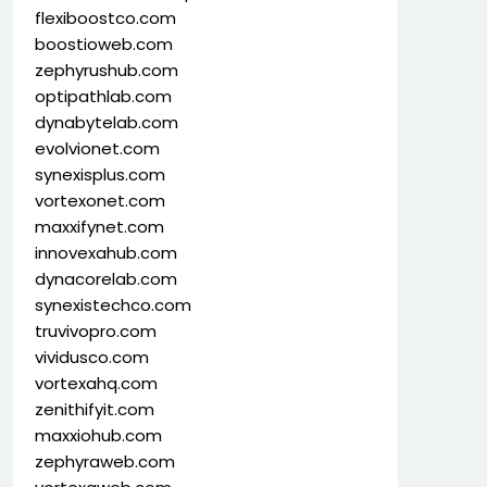
flexiboostco.com
boostioweb.com
zephyrushub.com
optipathlab.com
dynabytelab.com
evolvionet.com
synexisplus.com
vortexonet.com
maxxifynet.com
innovexahub.com
dynacorelab.com
synexistechco.com
truvivopro.com
vividusco.com
vortexahq.com
zenithifyit.com
maxxiohub.com
zephyraweb.com