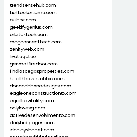
trendsensehub.com
ticktockenigma.com
eulerxr.com
geekifygenius.com
orbitextech.com
magconnecttech.com
zenifyweb.com
livetogel.co
genmatfiredoor.com
findlascegasproperties.com
healthhavenrobbie.com
donanddonnadesigns.com
eagleoneconstructiontx.com
equiflexvitality.com
onlylovesg.com
activedesenvolvimento.com
dailyhubpages.com
idnplaysbobet.com