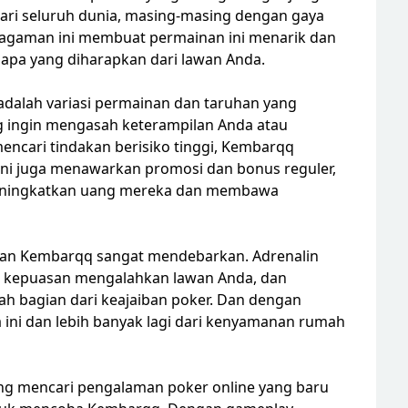
dari seluruh dunia, masing-masing dengan gaya
eragaman ini membuat permainan ini menarik dan
apa yang diharapkan dari lawan Anda.
adalah variasi permainan dan taruhan yang
g ingin mengasah keterampilan Anda atau
ncari tindakan berisiko tinggi, Kembarqq
 ini juga menawarkan promosi dan bonus reguler,
ningkatkan uang mereka dan membawa
gan Kembarqq sangat mendebarkan. Adrenalin
, kepuasan mengalahkan lawan Anda, dan
 bagian dari keajaiban poker. Dan dengan
ni dan lebih banyak lagi dari kenyamanan rumah
ang mencari pengalaman poker online yang baru