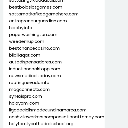
sattakingvikidadacall.com
bestbolaslotgames.com
sattamatkafixedgamehere.com
entrepreneurguardian.com
hibaby.info
paperwashington.com
weedemup.com
bestchancecasino.com
bilalliaqat.com
autodispensadores.com
inductioncooktopp.com
newsmedicaltoday.com
roofingnevada.info
magconnectx.com
synexispro.com
holayomi.com
ligadeciclismodecundinamarca.com
nashvilleworkerscompensationattorney.com
holyfamilycathedralschool.org