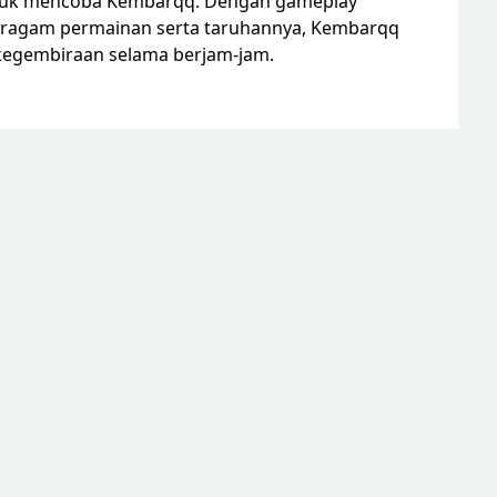
ntuk mencoba Kembarqq. Dengan gameplay
beragam permainan serta taruhannya, Kembarqq
kegembiraan selama berjam-jam.