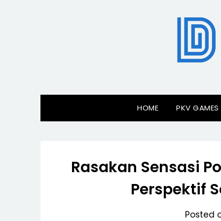
Skip
to
content
HOME
PKV GAMES
Rasakan Sensasi P
Perspektif 
Posted 