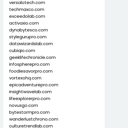
versalotech.com
techmaxco.com
exceedolab.com
activaxio.com
dynabytesco.com
stylegurupro.com
datawizardslab.com
cubiqio.com
geeklifechronicle.com
infospherepro.com
foodiesavorpro.com
vortexohq.com
epicadventurepro.com
insightwavelab.com
lifeexplorerpro.com
novusgo.com
bytestormpro.com
wanderlustchrono.com
culturetrendlab.com