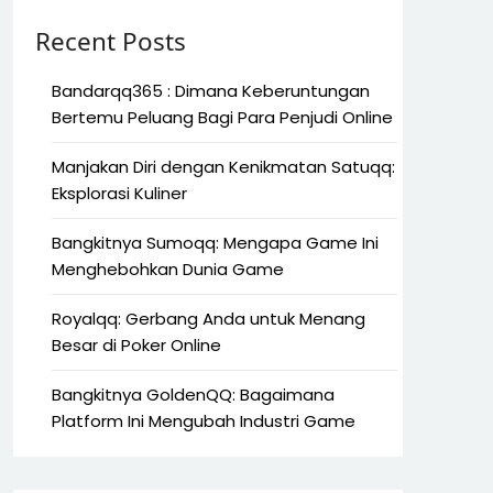
Recent Posts
Bandarqq365 : Dimana Keberuntungan
Bertemu Peluang Bagi Para Penjudi Online
Manjakan Diri dengan Kenikmatan Satuqq:
Eksplorasi Kuliner
Bangkitnya Sumoqq: Mengapa Game Ini
Menghebohkan Dunia Game
Royalqq: Gerbang Anda untuk Menang
Besar di Poker Online
Bangkitnya GoldenQQ: Bagaimana
Platform Ini Mengubah Industri Game