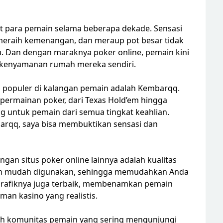
t para pemain selama beberapa dekade. Sensasi
meraih kemenangan, dan meraup pot besar tidak
. Dan dengan maraknya poker online, pemain kini
 kenyamanan rumah mereka sendiri.
ai populer di kalangan pemain adalah Kembarqq.
permainan poker, dari Texas Hold’em hingga
 untuk pemain dari semua tingkat keahlian.
rqq, saya bisa membuktikan sensasi dan
n situs poker online lainnya adalah kualitas
 dan mudah digunakan, sehingga memudahkan Anda
Grafiknya juga terbaik, membenamkan pemain
an kasino yang realistis.
 komunitas pemain yang sering mengunjungi