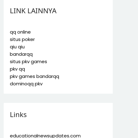
LINK LAINNYA
qq online
situs poker
qiu qiu
bandarqq
situs pkv games
pkv qq
pkv games bandarqq
dominoqq pkv
Links
educationalnewsupdates.com