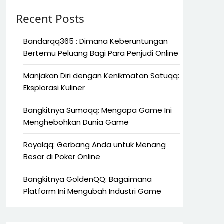
Recent Posts
Bandarqq365 : Dimana Keberuntungan
Bertemu Peluang Bagi Para Penjudi Online
Manjakan Diri dengan Kenikmatan Satuqq:
Eksplorasi Kuliner
Bangkitnya Sumoqq: Mengapa Game Ini
Menghebohkan Dunia Game
Royalqq: Gerbang Anda untuk Menang
Besar di Poker Online
Bangkitnya GoldenQQ: Bagaimana
Platform Ini Mengubah Industri Game