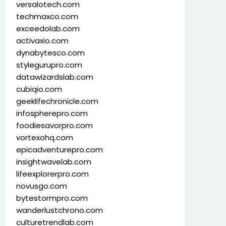
versalotech.com
techmaxco.com
exceedolab.com
activaxio.com
dynabytesco.com
stylegurupro.com
datawizardslab.com
cubiqio.com
geeklifechronicle.com
infospherepro.com
foodiesavorpro.com
vortexohq.com
epicadventurepro.com
insightwavelab.com
lifeexplorerpro.com
novusgo.com
bytestormpro.com
wanderlustchrono.com
culturetrendlab.com