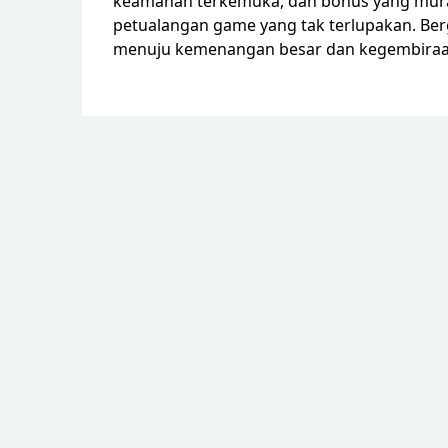
keamanan terkemuka, dan bonus yang murah 
petualangan game yang tak terlupakan. Berg
menuju kemenangan besar dan kegembiraan