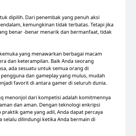
ntuk dipilih. Dari penembak yang penuh aksi
dalam, kemungkinan tidak terbatas. Tetapi jika
g benar -benar menarik dan bermanfaat, tidak
terkemuka yang menawarkan berbagai macam
era dan keterampilan. Baik Anda seorang
sa, ada sesuatu untuk semua orang di
h pengguna dan gameplay yang mulus, mudah
jadi favorit di antara gamer di seluruh dunia.
qq menonjol dari kompetisi adalah komitmennya
aman dan aman. Dengan teknologi enkripsi
 praktik game yang adil, Anda dapat percaya
selalu dilindungi ketika Anda bermain di