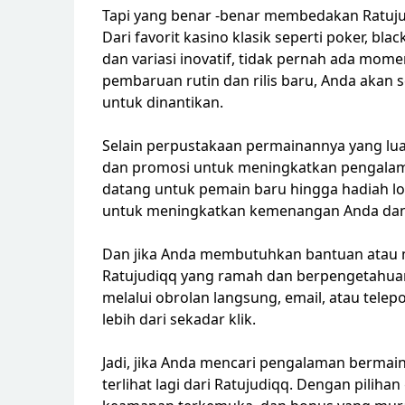
Tapi yang benar -benar membedakan Ratuju
Dari favorit kasino klasik seperti poker, bla
dan variasi inovatif, tidak pernah ada mo
pembaruan rutin dan rilis baru, Anda akan 
untuk dinantikan.
Selain perpustakaan permainannya yang lu
dan promosi untuk meningkatkan pengalam
datang untuk pemain baru hingga hadiah lo
untuk meningkatkan kemenangan Anda dan
Dan jika Anda membutuhkan bantuan atau m
Ratujudiqq yang ramah dan berpengetahua
melalui obrolan langsung, email, atau tele
lebih dari sekadar klik.
Jadi, jika Anda mencari pengalaman bermai
terlihat lagi dari Ratujudiqq. Dengan pili