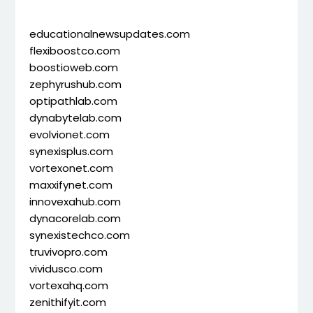
educationalnewsupdates.com
flexiboostco.com
boostioweb.com
zephyrushub.com
optipathlab.com
dynabytelab.com
evolvionet.com
synexisplus.com
vortexonet.com
maxxifynet.com
innovexahub.com
dynacorelab.com
synexistechco.com
truvivopro.com
vividusco.com
vortexahq.com
zenithifyit.com