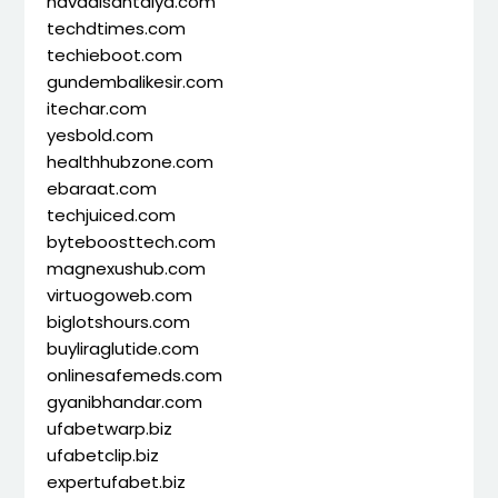
havadisantalya.com
techdtimes.com
techieboot.com
gundembalikesir.com
itechar.com
yesbold.com
healthhubzone.com
ebaraat.com
techjuiced.com
byteboosttech.com
magnexushub.com
virtuogoweb.com
biglotshours.com
buyliraglutide.com
onlinesafemeds.com
gyanibhandar.com
ufabetwarp.biz
ufabetclip.biz
expertufabet.biz