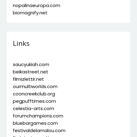
nopalinaeuropa.com
biomagnify.net
Links
saucyukiah.com
beikastreet.net
filmizlettir.net
ourmultiworlds.com
cooncreekclub.org
pegpufftimes.com
celestia-arts.com
forumchampions.com
bluebargames.com
festivaldelamalou.com