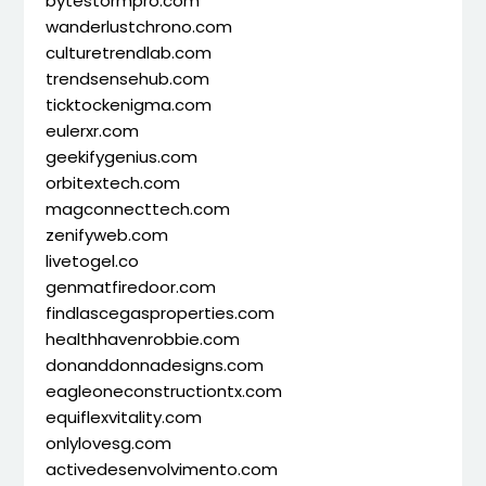
bytestormpro.com
wanderlustchrono.com
culturetrendlab.com
trendsensehub.com
ticktockenigma.com
eulerxr.com
geekifygenius.com
orbitextech.com
magconnecttech.com
zenifyweb.com
livetogel.co
genmatfiredoor.com
findlascegasproperties.com
healthhavenrobbie.com
donanddonnadesigns.com
eagleoneconstructiontx.com
equiflexvitality.com
onlylovesg.com
activedesenvolvimento.com