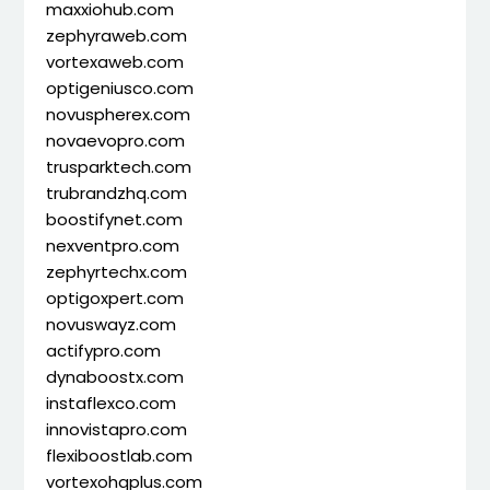
maxxiohub.com
zephyraweb.com
vortexaweb.com
optigeniusco.com
novuspherex.com
novaevopro.com
trusparktech.com
trubrandzhq.com
boostifynet.com
nexventpro.com
zephyrtechx.com
optigoxpert.com
novuswayz.com
actifypro.com
dynaboostx.com
instaflexco.com
innovistapro.com
flexiboostlab.com
vortexohqplus.com