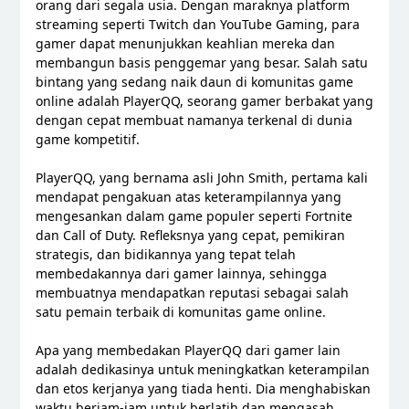
orang dari segala usia. Dengan maraknya platform
streaming seperti Twitch dan YouTube Gaming, para
gamer dapat menunjukkan keahlian mereka dan
membangun basis penggemar yang besar. Salah satu
bintang yang sedang naik daun di komunitas game
online adalah PlayerQQ, seorang gamer berbakat yang
dengan cepat membuat namanya terkenal di dunia
game kompetitif.
PlayerQQ, yang bernama asli John Smith, pertama kali
mendapat pengakuan atas keterampilannya yang
mengesankan dalam game populer seperti Fortnite
dan Call of Duty. Refleksnya yang cepat, pemikiran
strategis, dan bidikannya yang tepat telah
membedakannya dari gamer lainnya, sehingga
membuatnya mendapatkan reputasi sebagai salah
satu pemain terbaik di komunitas game online.
Apa yang membedakan PlayerQQ dari gamer lain
adalah dedikasinya untuk meningkatkan keterampilan
dan etos kerjanya yang tiada henti. Dia menghabiskan
waktu berjam-jam untuk berlatih dan mengasah