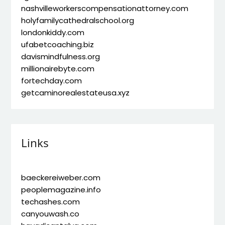
nashvilleworkerscompensationattorney.com
holyfamilycathedralschool.org
londonkiddy.com
ufabetcoaching.biz
davismindfulness.org
millionairebyte.com
fortechday.com
getcaminorealestateusa.xyz
Links
baeckereiweber.com
peoplemagazine.info
techashes.com
canyouwash.co