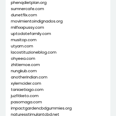
phenqdietplan.org
sumnercafe.com
dunetflix.com
movimientoindignados.org
milfxxxpussy.com
uptodatefamily.com
musitop.com
utyam.com
lacostituzioneblog.com
ohyeea.com
zhitiemoe.com
nungkub.com
anotherindian.com
xylemcider.com
taniaetiago.com
juzfitketo.com
pasomaga.com
impactgardencbdgummies.org
naturesstimulantcbd.net