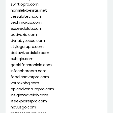
swiftiopro.com
hamilelikbelirtisi.net
versalotech.com
techmaxco.com
exceedolab.com
activaxio.com
dynabytesco.com
stylegurupro.com
datawizardslab.com
cubiqio.com
geeklifechronicle.com
infospherepro.com
foodiesavorpro.com
vortexohq.com
epicadventurepro.com
insightwavelab.com
lifeexplorerpro.com
novusgo.com