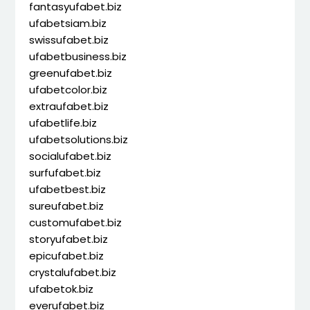
fantasyufabet.biz
ufabetsiam.biz
swissufabet.biz
ufabetbusiness.biz
greenufabet.biz
ufabetcolor.biz
extraufabet.biz
ufabetlife.biz
ufabetsolutions.biz
socialufabet.biz
surfufabet.biz
ufabetbest.biz
sureufabet.biz
customufabet.biz
storyufabet.biz
epicufabet.biz
crystalufabet.biz
ufabetok.biz
everufabet.biz