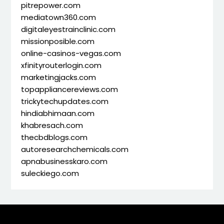
pitrepower.com
mediatown360.com
digitaleyestrainclinic.com
missionposible.com
online-casinos-vegas.com
xfinityrouterlogin.com
marketingjacks.com
topappliancereviews.com
trickytechupdates.com
hindiabhimaan.com
khabresach.com
thecbdblogs.com
autoresearchchemicals.com
apnabusinesskaro.com
suleckiego.com