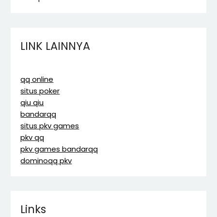
LINK LAINNYA
qq online
situs poker
qiu qiu
bandarqq
situs pkv games
pkv qq
pkv games bandarqq
dominoqq pkv
Links