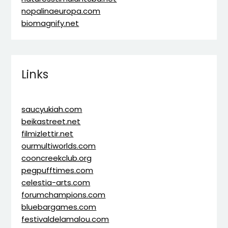
nopalinaeuropa.com
biomagnify.net
Links
saucyukiah.com
beikastreet.net
filmizlettir.net
ourmultiworlds.com
cooncreekclub.org
pegpufftimes.com
celestia-arts.com
forumchampions.com
bluebargames.com
festivaldelamalou.com