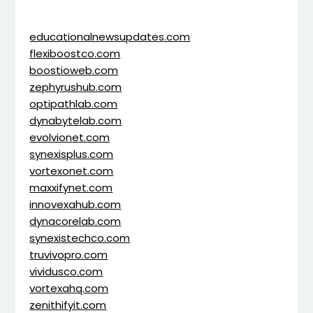
educationalnewsupdates.com
flexiboostco.com
boostioweb.com
zephyrushub.com
optipathlab.com
dynabytelab.com
evolvionet.com
synexisplus.com
vortexonet.com
maxxifynet.com
innovexahub.com
dynacorelab.com
synexistechco.com
truvivopro.com
vividusco.com
vortexahq.com
zenithifyit.com