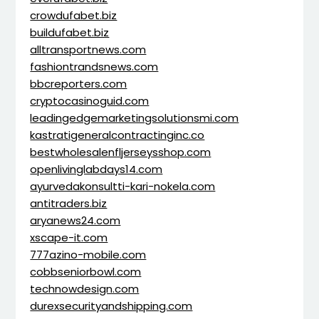
crowdufabet.biz
buildufabet.biz
alltransportnews.com
fashiontrandsnews.com
bbcreporters.com
cryptocasinoguid.com
leadingedgemarketingsolutionsmi.com
kastratigeneralcontractinginc.co
bestwholesalenfljerseysshop.com
openlivinglabdays14.com
ayurvedakonsultti-kari-nokela.com
antitraders.biz
aryanews24.com
xscape-it.com
777azino-mobile.com
cobbseniorbowl.com
technowdesign.com
durexsecurityandshipping.com