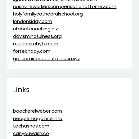
nashvilleworkerscompensationattorney.com
holyfamilycathedralschool.org
londonkiddy.com
ufabetcoaching.biz
davismindfulness.org
millionairebyte.com
fortechday.com
getcaminorealestateusa.xyz
Links
baeckereiweber.com
peoplemagazine.info
techashes.com
canyouwash.co