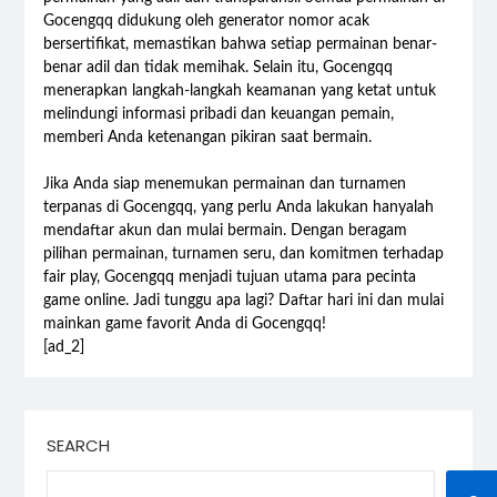
Gocengqq didukung oleh generator nomor acak
bersertifikat, memastikan bahwa setiap permainan benar-
benar adil dan tidak memihak. Selain itu, Gocengqq
menerapkan langkah-langkah keamanan yang ketat untuk
melindungi informasi pribadi dan keuangan pemain,
memberi Anda ketenangan pikiran saat bermain.
Jika Anda siap menemukan permainan dan turnamen
terpanas di Gocengqq, yang perlu Anda lakukan hanyalah
mendaftar akun dan mulai bermain. Dengan beragam
pilihan permainan, turnamen seru, dan komitmen terhadap
fair play, Gocengqq menjadi tujuan utama para pecinta
game online. Jadi tunggu apa lagi? Daftar hari ini dan mulai
mainkan game favorit Anda di Gocengqq!
[ad_2]
SEARCH